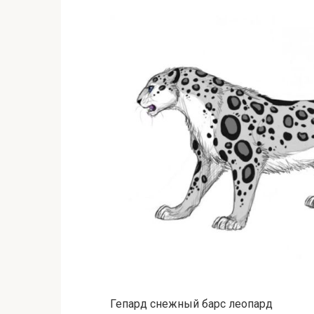
Гепард снежный барс леопард