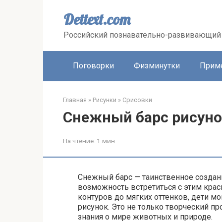
Перейти
к
Dettext.com
контенту
Российский познавательно-развивающий 
Поговорки
Физминутки
Прим
Главная
»
Рисунки
»
Срисовки
Снежный барс рисуно
На чтение:
1 мин
Снежный барс — таинственное создани
возможность встретиться с этим кра
контуров до мягких оттенков, дети мо
рисунок. Это не только творческий п
знания о мире животных и природе.