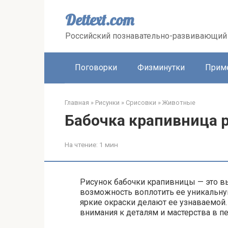
Перейти
к
Dettext.com
контенту
Российский познавательно-развивающий 
Поговорки
Физминутки
Прим
Главная
»
Рисунки
»
Срисовки
»
Животные
Бабочка крапивница 
На чтение:
1 мин
Рисунок бабочки крапивницы — это в
возможность воплотить ее уникальну
яркие окраски делают ее узнаваемой
внимания к деталям и мастерства в п