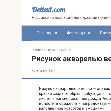
Перейти
к
Dettext.com
контенту
Российский познавательно-развивающий 
Поговорки
Физминутки
Прим
Главная
»
Рисунки
»
Весна
Рисунок акварелью в
На чтение:
1 мин
Рисунок акварелью о весне — это нас
краски создают образ пробуждения 
листья и легкие весенние дожди. Акв
воплотить свежесть и непредсказуем
наполненное красотой и эмоциями.