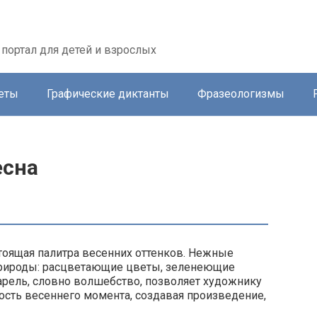
портал для детей и взрослых
еты
Графические диктанты
Фразеологизмы
есна
тоящая палитра весенних оттенков. Нежные
природы: расцветающие цветы, зеленеющие
арель, словно волшебство, позволяет художнику
ость весеннего момента, создавая произведение,