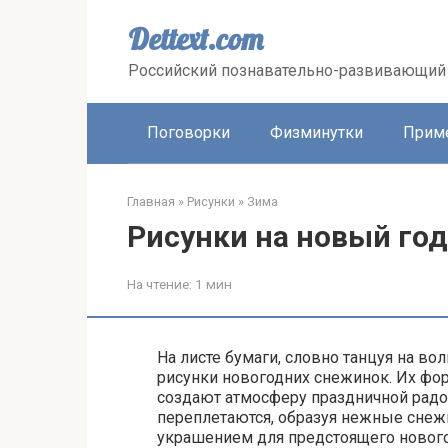
Перейти
к
Dettext.com
контенту
Российский познавательно-развивающий 
Поговорки
Физминутки
Прим
Главная
»
Рисунки
»
Зима
Рисунки на новый го
На чтение:
1 мин
На листе бумаги, словно танцуя на в
рисунки новогодних снежинок. Их фо
создают атмосферу праздничной радо
переплетаются, образуя нежные снеж
украшением для предстоящего нового