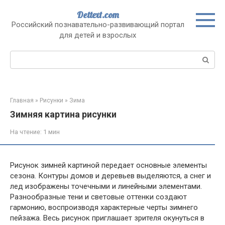
Перейти
Dettext.com
к
Российский познавательно-развивающий портал
контенту
для детей и взрослых
Поиск:
Главная
»
Рисунки
»
Зима
Зимняя картина рисунки
На чтение:
1 мин
Рисунок зимней картиной передает основные элементы
сезона. Контуры домов и деревьев выделяются, а снег и
лед изображены точечными и линейными элементами.
Разнообразные тени и световые оттенки создают
гармонию, воспроизводя характерные черты зимнего
пейзажа. Весь рисунок приглашает зрителя окунуться в