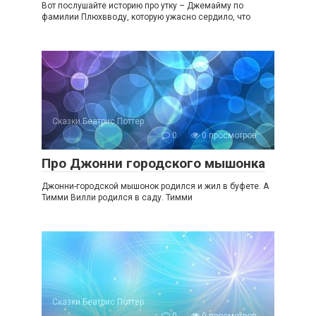
Вот послушайте историю про утку – Джемайму по
фамилии Плюхвводу, которую ужасно сердило, что
Сказки Беатрис Поттер
0
0 просмотров
Про Джонни городского мышонка
Джонни-городской мышонок родился и жил в буфете. А
Тимми Вилли родился в саду. Тимми
Сказки Беатрис Поттер
0
0 просмотров