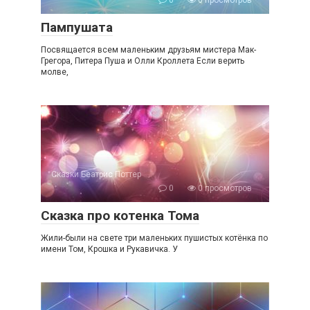
Пампушата
Посвящается всем маленьким друзьям мистера Мак-
Грегора, Питера Пуша и Олли Кроллета Если верить
молве,
Сказки Беатрис Поттер
0
0 просмотров
Сказка про котенка Тома
Жили-были на свете три маленьких пушистых котёнка по
имени Том, Крошка и Рукавичка. У