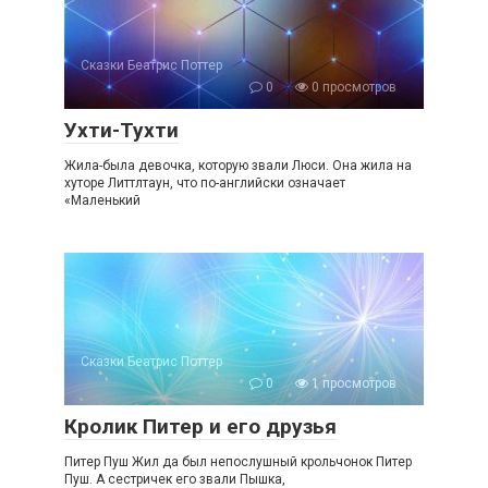
Сказки Беатрис Поттер
0
0 просмотров
Ухти-Тухти
Жила-была девочка, которую звали Люси. Она жила на
хуторе Литтлтаун, что по-английски означает
«Маленький
Сказки Беатрис Поттер
0
1 просмотров
Кролик Питер и его друзья
Питер Пуш Жил да был непослушный крольчонок Питер
Пуш. А сестричек его звали Пышка,