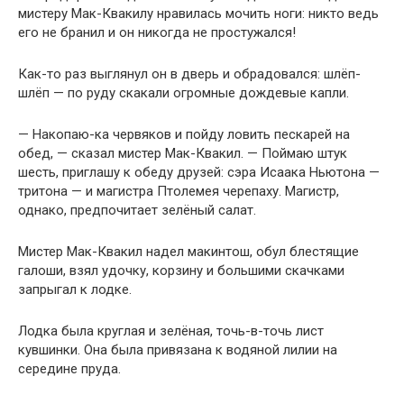
мистеру Мак-Квакилу нравилась мочить ноги: никто ведь
его не бранил и он никогда не простужался!
Как-то раз выглянул он в дверь и обрадовался: шлёп-
шлёп — по руду скакали огромные дождевые капли.
— Накопаю-ка червяков и пойду ловить пескарей на
обед, — сказал мистер Мак-Квакил. — Поймаю штук
шесть, приглашу к обеду друзей: сэра Исаака Ньютона —
тритона — и магистра Птолемея черепаху. Магистр,
однако, предпочитает зелёный салат.
Мистер Мак-Квакил надел макинтош, обул блестящие
галоши, взял удочку, корзину и большими скачками
запрыгал к лодке.
Лодка была круглая и зелёная, точь-в-точь лист
кувшинки. Она была привязана к водяной лилии на
середине пруда.