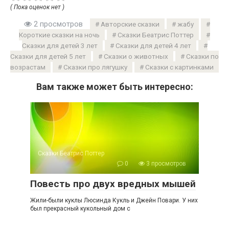
( Пока оценок нет )
2 просмотров
Авторские сказки
жабу
Короткие сказки на ночь
Сказки Беатрис Поттер
Сказки для детей 3 лет
Сказки для детей 4 лет
Сказки для детей 5 лет
Сказки о животных
Сказки по
возрастам
Сказки про лягушку
Сказки с картинками
Вам также может быть интересно:
Сказки Беатрис Поттер
0
3 просмотров
Повесть про двух вредных мышей
Жили-были куклы Люсинда Кукль и Джейн Повари. У них
был прекрасный кукольный дом с