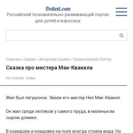
Перейти
Dettext.com
к
Российский познавательно-развивающий портал
контенту
для детей и взрослых
Поиск:
Главная
»
Сказки
»
Авторские сказки
»
Сказки Беатрис Поттер
Сказка про мистера Мак-Квакила
На чтение:
4 мин
Жил был лягушонок. Звали его мистер Нил Мак-Квакил.
Он жил среди лютиков у самого пруда, в маленьком
сыром домике.
В коридоре и кладовке на полу всегда стояла вода. Но