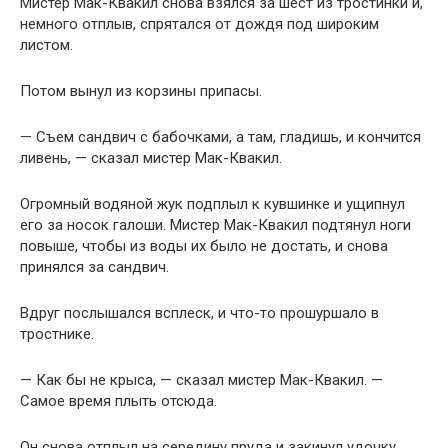
Мистер Мак-Квакил снова взялся за шест из тростинки и,
немного отплыв, спрятался от дождя под широким
листом.
Потом вынул из корзины припасы.
— Съем сандвич с бабочками, а там, гладишь, и кончится
ливень, — сказал мистер Мак-Квакил.
Огромный водяной жук подплыл к кувшинке и ущипнул
его за носок галоши. Мистер Мак-Квакил подтянул ноги
повыше, чтобы из воды их было не достать, и снова
принялся за сандвич.
Вдруг послышался всплеск, и что-то прошуршало в
тростнике.
— Как бы не крыса, — сказал мистер Мак-Квакил. —
Самое время плыть отсюда.
Он снова отплыл на середину пруда и закинул удочку.