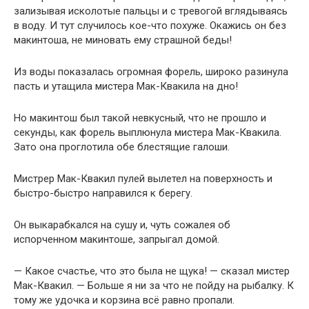
зализывая исколотые пальцы и с тревогой вглядываясь
в воду. И тут случилось кое-что похуже. Окажись он без
макинтоша, не миновать ему страшной беды!
Из воды показалась огромная форель, широко разинула
пасть и утащила мистера Мак-Квакила на дно!
Но макинтош был такой невкусный, что не прошло и
секунды, как форель выплюнула мистера Мак-Квакила.
Зато она проглотила обе блестящие галоши.
Мистрер Мак-Квакил пулей вылетел на поверхность и
быстро-быстро направился к берегу.
Он выкарабкался на сушу и, чуть сожалея об
испорченном макинтоше, запрыгал домой.
— Какое счастье, что это была не щука! — сказал мистер
Мак-Квакил. — Больше я ни за что не пойду на рыбалку. К
тому же удочка и корзина всё равно пропали.