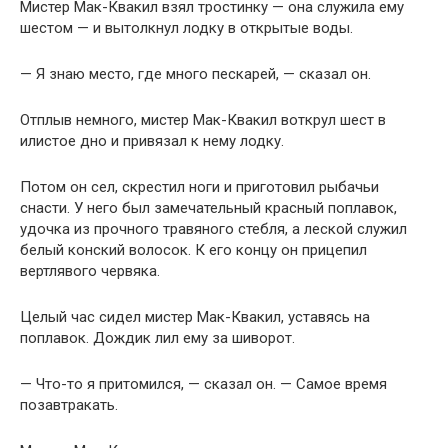
Мистер Мак-Квакил взял тростинку — она служила ему
шестом — и вытолкнул лодку в открытые воды.
— Я знаю место, где много пескарей, — сказал он.
Отплыв немного, мистер Мак-Квакил воткрул шест в
илистое дно и привязал к нему лодку.
Потом он сел, скрестил ноги и приготовил рыбачьи
снасти. У него был замечательный красный поплавок,
удочка из прочного травяного стебля, а леской служил
белый конский волосок. К его концу он прицепил
вертлявого червяка.
Целый час сидел мистер Мак-Квакил, уставясь на
поплавок. Дождик лил ему за шиворот.
— Что-то я притомился, — сказал он. — Самое время
позавтракать.