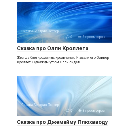
Сказки Беатрис Поттер
0
3 просмотров
Сказка про Олли Кроллета
Жил да был крохотных крольчонок. И звали его Оливер
Кроллет. Однажды утром Олли сидел
Сказки Беатрис Поттер
0
3 просмотров
Сказка про Джемайму Плюхвводу