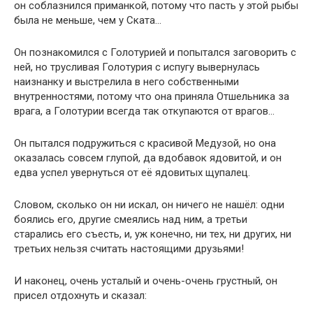
он соблазнился приманкой, потому что пасть у этой рыбы
была не меньше, чем у Ската…
Он познакомился с Голотурией и попытался заговорить с
ней, но трусливая Голотурия с испугу вывернулась
наизнанку и выстрелила в него собственными
внутренностями, потому что она приняла Отшельника за
врага, а Голотурии всегда так откупаются от врагов…
Он пытался подружиться с красивой Медузой, но она
оказалась совсем глупой, да вдобавок ядовитой, и он
едва успел увернуться от её ядовитых щупалец.
Словом, сколько он ни искал, он ничего не нашёл: одни
боялись его, другие смеялись над ним, а третьи
старались его съесть, и, уж конечно, ни тех, ни других, ни
третьих нельзя считать настоящими друзьями!
И наконец, очень усталый и очень-очень грустный, он
присел отдохнуть и сказал: