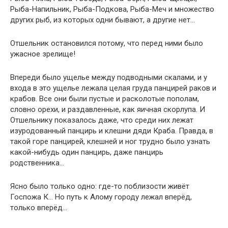
Рыба-Напильник, Рыба-Подкова, Рыба-Меч и множество
других рыб, из которых одни бывают, а другие нет…
Отшельник остановился потому, что перед ними было
ужасное зрелище!
Впереди было ущелье между подводными скалами, и у
входа в это ущелье лежала целая груда панцирей раков и
крабов. Все они были пустые и расколотые пополам,
словно орехи, и раздавленные, как яичная скорлупа. И
Отшельнику показалось даже, что среди них лежат
изуродованный панцирь и клешни дяди Краба. Правда, в
такой горе панцирей, клешней и ног трудно было узнать
какой-нибудь один панцирь, даже панцирь
родственника…
Ясно было только одно: где-то поблизости живёт
Госпожа К… Но путь к Алому городу лежал вперёд,
только вперёд…