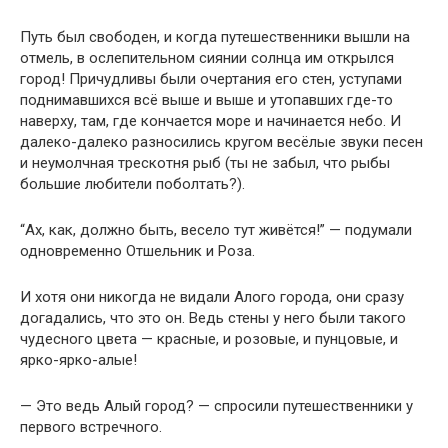
Путь был свободен, и когда путешественники вышли на
отмель, в ослепительном сиянии солнца им открылся
город! Причудливы были очертания его стен, уступами
поднимавшихся всё выше и выше и утопавших где-то
наверху, там, где кончается море и начинается небо. И
далеко-далеко разносились кругом весёлые звуки песен
и неумолчная трескотня рыб (ты не забыл, что рыбы
большие любители поболтать?).
“Ах, как, должно быть, весело тут живётся!” — подумали
одновременно Отшельник и Роза.
И хотя они никогда не видали Алого города, они сразу
догадались, что это он. Ведь стены у него были такого
чудесного цвета — красные, и розовые, и пунцовые, и
ярко-ярко-алые!
— Это ведь Алый город? — спросили путешественники у
первого встречного.