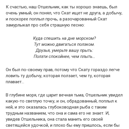
К счастью, наш Отшельник, как ты хорошо знаешь, был
очень умный, он понял, что Скат ищет не друга, а добычу,
и поскорее поплыл прочь, а разочарованный Скат
замурлыкал про себя страшную песню:
Куда спешить на дне морском?
Тут можно двигаться ползком.
Друзья, умерьте вашу прыть:
Ползти спокойнее, чем плыть…
Он был по-своему прав, потому что Скату гораздо легче
ловить ту добычу, которая ползает, чем ту, которая
плавает…
В глубине моря, где царит вечная тьма, Отшельник увидел
какую-то светлую точку, и он, обрадованный, поплыл к
ней, и это оказалась глубоководная рыба с таким
трудным названием, что она и сама его не знает. И,
увидев Отшельника, она стала манить его своей
светящейся удочкой, и плохо бы ему пришлось, если бы