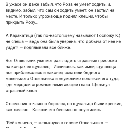
В ужасе он даже забыл, что Роза не умеет ходить, и,
видимо, забыл, что сам он ходить умеет: он застыл на
месте. И только угрожающе поднял клешни, чтобы
прикрыть Розу…
А Каракатица (так по-настоящему называют Госпожу К.)
не спеша — ведь она была уверена, что добыча от неё не
уйдёт! — подплывала всё ближе.
Вот Отшельник уже мог разглядеть страшные присоски
на концах её щупалец… Извиваясь, как змеи, щупальца
всё приближались и наконец схватили бедного
маленького Отшельника и неумолимо повлекли его туда,
где мерцали огромные немигающие глаза. Щёлкнул
страшный клюв…
Отшельник отчаянно боролся, но щупальца были крепкие,
как железо… Клешни его бессильно опустились…
“Всё кончено, — мелькнуло в голове Отшельника. —