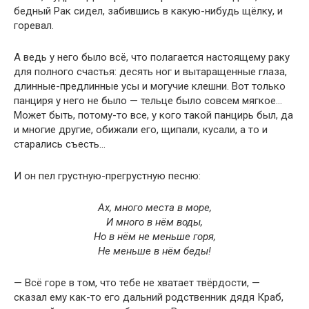
бедный Рак сидел, забившись в какую-нибудь щёлку, и
горевал.
А ведь у него было всё, что полагается настоящему раку
для полного счастья: десять ног и вытаращенные глаза,
длинные-предлинные усы и могучие клешни. Вот только
панциря у него не было — тельце было совсем мягкое…
Может быть, потому-то все, у кого такой панцирь был, да
и многие другие, обижали его, щипали, кусали, а то и
старались съесть…
И он пел грустную-прегрустную песню:
Ах, много места в море,
И много в нём воды,
Но в нём не меньше горя,
Не меньше в нём беды!
— Всё горе в том, что тебе не хватает твёрдости, —
сказал ему как-то его дальний родственник дядя Краб,