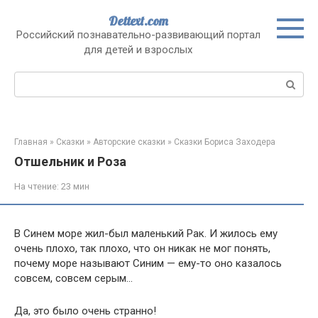
Перейти
Dettext.com
к
Российский познавательно-развивающий портал
контенту
для детей и взрослых
Поиск:
Главная
»
Сказки
»
Авторские сказки
»
Сказки Бориса Заходера
Отшельник и Роза
На чтение:
23 мин
В Синем море жил-был маленький Рак. И жилось ему
очень плохо, так плохо, что он никак не мог понять,
почему море называют Синим — ему-то оно казалось
совсем, совсем серым…
Да, это было очень странно!