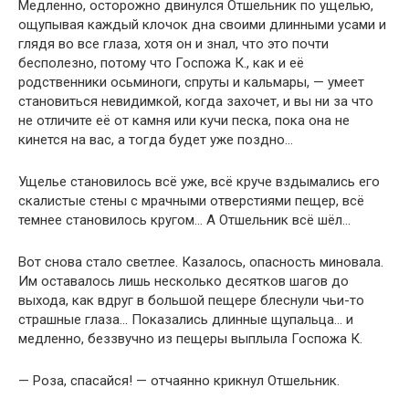
Медленно, осторожно двинулся Отшельник по ущелью,
ощупывая каждый клочок дна своими длинными усами и
глядя во все глаза, хотя он и знал, что это почти
бесполезно, потому что Госпожа К., как и её
родственники осьминоги, спруты и кальмары, — умеет
становиться невидимкой, когда захочет, и вы ни за что
не отличите её от камня или кучи песка, пока она не
кинется на вас, а тогда будет уже поздно…
Ущелье становилось всё уже, всё круче вздымались его
скалистые стены с мрачными отверстиями пещер, всё
темнее становилось кругом… А Отшельник всё шёл…
Вот снова стало светлее. Казалось, опасность миновала.
Им оставалось лишь несколько десятков шагов до
выхода, как вдруг в большой пещере блеснули чьи-то
страшные глаза… Показались длинные щупальца… и
медленно, беззвучно из пещеры выплыла Госпожа К.
— Роза, спасайся! — отчаянно крикнул Отшельник.