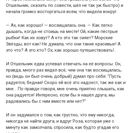
Отшельник, сказать по совести, шёл не так уж быстро) и
начала громко восторгаться всем, что видела вокруг.
— Ах, как хорошо! — восхищалась она. — Как легко
дышать, когда не стоишь на месте! Ой, какие пёстрые
рыбки! Как их зовут? А кто это так сияет? Морские
Звёзды, вот как! Не думала, что они такие красивые! А
это что? А это кто? Ох, как хорошо путешествовать!..
И Отшельник едва успевал отвечать на её вопросы. Он,
правда, много раз видел всё, чем она так восхищалась,
но (ведь он был очень добрый) думал про себя: “Пусть
радуется, бедная! Скоро ей всё это надоест, так же как и
мне… По правде говоря, мне очень приятно слышать, как
она радуется! Интересно, если бы я нашёл друга, мы
радовались бы с ним вместе или нет?”
И он задумался о том, как грустно, что ему никогда,
никогда не найти друга; и вдруг Роза, которая уже с
минуту как замолчала, спросила, как будто угадав его