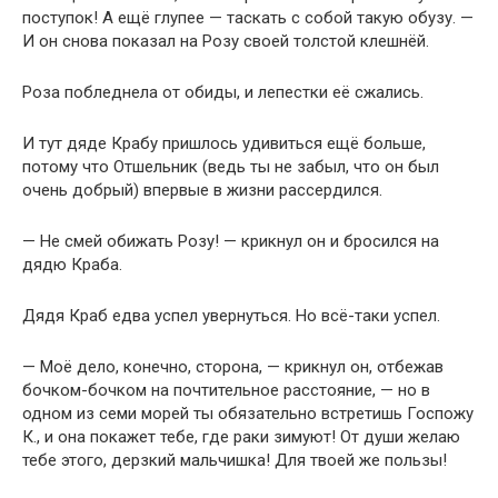
поступок! А ещё глупее — таскать с собой такую обузу. —
И он снова показал на Розу своей толстой клешнёй.
Роза побледнела от обиды, и лепестки её сжались.
И тут дяде Крабу пришлось удивиться ещё больше,
потому что Отшельник (ведь ты не забыл, что он был
очень добрый) впервые в жизни рассердился.
— Не смей обижать Розу! — крикнул он и бросился на
дядю Краба.
Дядя Краб едва успел увернуться. Но всё-таки успел.
— Моё дело, конечно, сторона, — крикнул он, отбежав
бочком-бочком на почтительное расстояние, — но в
одном из семи морей ты обязательно встретишь Госпожу
К., и она покажет тебе, где раки зимуют! От души желаю
тебе этого, дерзкий мальчишка! Для твоей же пользы!