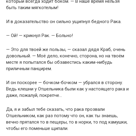
который всегда ходит боком. — В наше время нельзя
быть таким мягкотелым!
И в доказательство он сильно ущипнул бедного Рака.
— Ой! — крикнул Рак. — Больно!
— Это для твоей же пользы, — сказал дядя Краб, очень
довольный. — Моё дело, конечно, сторона, но на твоём
месте я попытался бы обзавестись каким-нибудь
приличным панцирем.
И он поскорее — бочком-бочком — убрался в сторону.
Ведь клешни у Отшельника были как у настоящего рака и
даже, пожалуй, покрепче…
Да, я и забыл тебе сказать, что рака прозвали
Отшельником, как раз потому что он, как ты знаешь,
вечно прятался то в пещеры, то в норки, то под камушки,
чтобы его поменьше щипали.