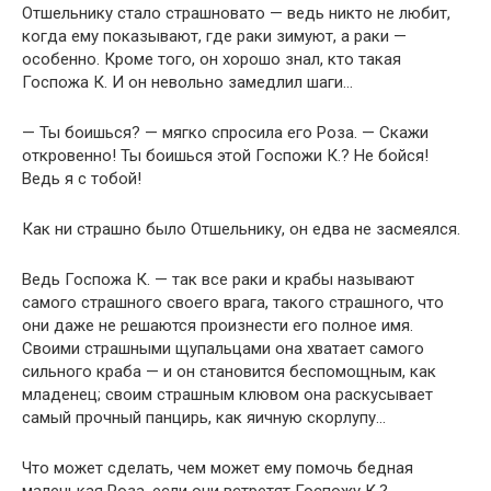
Отшельнику стало страшновато — ведь никто не любит,
когда ему показывают, где раки зимуют, а раки —
особенно. Кроме того, он хорошо знал, кто такая
Госпожа К. И он невольно замедлил шаги…
— Ты боишься? — мягко спросила его Роза. — Скажи
откровенно! Ты боишься этой Госпожи К.? Не бойся!
Ведь я с тобой!
Как ни страшно было Отшельнику, он едва не засмеялся.
Ведь Госпожа К. — так все раки и крабы называют
самого страшного своего врага, такого страшного, что
они даже не решаются произнести его полное имя.
Своими страшными щупальцами она хватает самого
сильного краба — и он становится беспомощным, как
младенец; своим страшным клювом она раскусывает
самый прочный панцирь, как яичную скорлупу…
Что может сделать, чем может ему помочь бедная