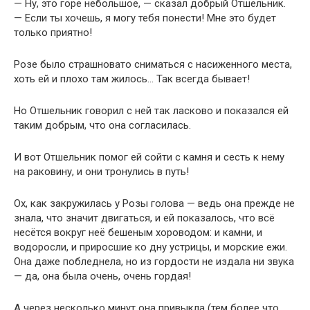
— Ну, это горе небольшое, — сказал добрый Отшельник.
— Если ты хочешь, я могу тебя понести! Мне это будет
только приятно!
Розе было страшновато сниматься с насиженного места,
хоть ей и плохо там жилось… Так всегда бывает!
Но Отшельник говорил с ней так ласково и показался ей
таким добрым, что она согласилась.
И вот Отшельник помог ей сойти с камня и сесть к нему
на раковину, и они тронулись в путь!
Ох, как закружилась у Розы голова — ведь она прежде не
знала, что значит двигаться, и ей показалось, что всё
несётся вокруг неё бешеным хороводом: и камни, и
водоросли, и приросшие ко дну устрицы, и морские ежи.
Она даже побледнела, но из гордости не издала ни звука
— да, она была очень, очень гордая!
А через несколько минут она привыкла (тем более что