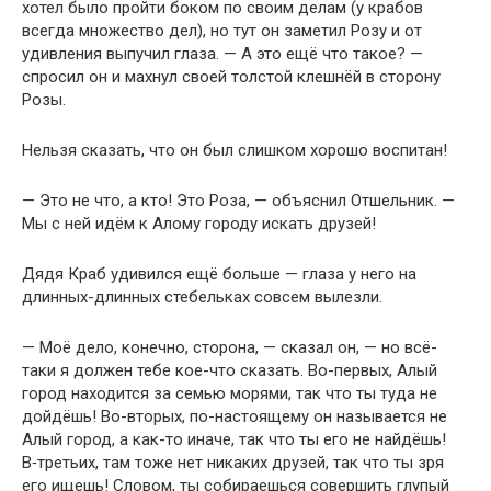
хотел было пройти боком по своим делам (у крабов
всегда множество дел), но тут он заметил Розу и от
удивления выпучил глаза. — А это ещё что такое? —
спросил он и махнул своей толстой клешнёй в сторону
Розы.
Нельзя сказать, что он был слишком хорошо воспитан!
— Это не что, а кто! Это Роза, — объяснил Отшельник. —
Мы с ней идём к Алому городу искать друзей!
Дядя Краб удивился ещё больше — глаза у него на
длинных-длинных стебельках совсем вылезли.
— Моё дело, конечно, сторона, — сказал он, — но всё-
таки я должен тебе кое-что сказать. Во-первых, Алый
город находится за семью морями, так что ты туда не
дойдёшь! Во-вторых, по-настоящему он называется не
Алый город, а как-то иначе, так что ты его не найдёшь!
В‑третьих, там тоже нет никаких друзей, так что ты зря
его ищешь! Словом, ты собираешься совершить глупый