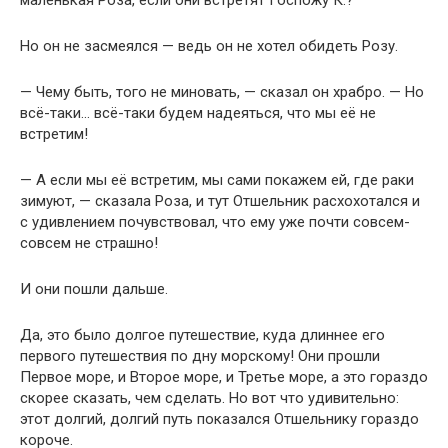
маленькая Роза, если они встретят Госпожу К.?
Но он не засмеялся — ведь он не хотел обидеть Розу.
— Чему быть, того не миновать, — сказал он храбро. — Но
всё-таки… всё-таки будем надеяться, что мы её не
встретим!
— А если мы её встретим, мы сами покажем ей, где раки
зимуют, — сказала Роза, и тут Отшельник расхохотался и
с удивлением почувствовал, что ему уже почти совсем-
совсем не страшно!
И они пошли дальше.
Да, это было долгое путешествие, куда длиннее его
первого путешествия по дну морскому! Они прошли
Первое море, и Второе море, и Третье море, а это гораздо
скорее сказать, чем сделать. Но вот что удивительно:
этот долгий, долгий путь показался Отшельнику гораздо
короче.