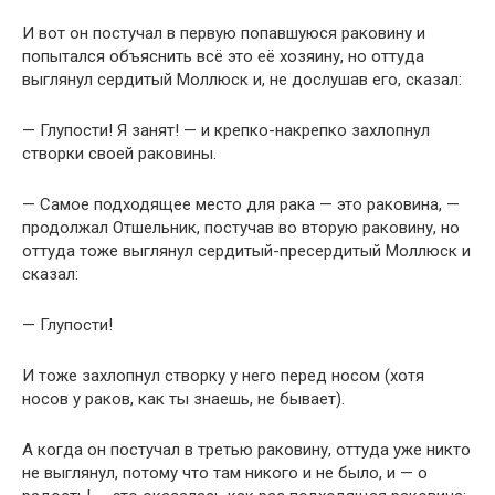
И вот он постучал в первую попавшуюся раковину и
попытался объяснить всё это её хозяину, но оттуда
выглянул сердитый Моллюск и, не дослушав его, сказал:
— Глупости! Я занят! — и крепко-накрепко захлопнул
створки своей раковины.
— Самое подходящее место для рака — это раковина, —
продолжал Отшельник, постучав во вторую раковину, но
оттуда тоже выглянул сердитый-пресердитый Моллюск и
сказал:
— Глупости!
И тоже захлопнул створку у него перед носом (хотя
носов у раков, как ты знаешь, не бывает).
А когда он постучал в третью раковину, оттуда уже никто
не выглянул, потому что там никого и не было, и — о