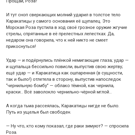
Прощай, Роза!”
И тут сноп сверкающих молний ударил в толстое тело
Каракатицы у самого основания её щупалец. Это
Морская Роза пустила в ход своё грозное оружие жгучие
стрелы, спрятанные в её прелестных лепестках. Да,
недаром она говорила, что к ней никто не смеет
прикоснуться!
Удар — и подёрнулись плёнкой немигающие глаза; удар —
и щупальца бессильно повисли, выпустив свою жертву;
ещё удар — и Каракатица как ошпаренная (в сущности,
так и было!) отлетела в сторону, выпустив напоследок
“чернильную бомбу” — облако тёмной, как чернила,
краски… Всё заволокло чернильно-чёрной мглой…
А когда тьма рассеялась, Каракатицы нигде не было.
Путь из ущелья был свободен.
— Ну что, кто кому показал, где раки зимуют? — спросила
Роза.