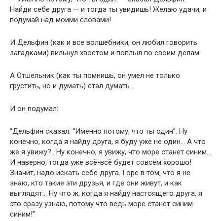
Найди себе друга — и тогда ты увидишь! Желаю удачи, и
подумай над моими словами!
И Дельфин (как и все волшебники, он любил говорить
загадками) вильнул хвостом и поплыл по своим делам.
А Отшельник (как ты помнишь, он умел не только
грустить, но и думать) стал думать…
И он подумал:
“Дельфин сказал: “Именно потому, что ты один”. Ну
конечно, когда я найду друга, я буду уже не один… А что
же я увижу?.. Ну конечно, я увижу, что море станет синим…
И наверно, тогда уже всё-всё будет совсем хорошо!
Значит, надо искать себе друга. Горе в том, что я не
знаю, кто такие эти друзья, и где они живут, и как
выглядят… Ну что ж, когда я найду настоящего друга, я
это сразу узнаю, потому что ведь море станет синим-
синим!”