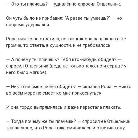
— Это ты плачешь? — удивлённо спросил Отшельник.
Он чуть было не прибавил: “А разве ты умеешь?” — но
вовремя удержался.
Роза ничего не ответила, но так как она заплакала ещё
громче, то ответа, в сущности, и не требовалось.
— А почему ты плачешь? Тебя кто-нибудь обидел? —
спросил Отшельник (ведь не только тело, но и сердце у
него было мягкое).
— Никто не смеет меня обидеть! — сказала Роза. — Никто
во всём море не смеет ко мне прикоснуться!
И она гордо выпрямилась и даже перестала плакать.
— Тогда почему же ты плачешь? — спросил её Отшельник
так ласково, что Роза тоже смягчилась и ответила ему: