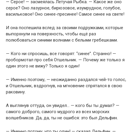
— Серое! — засмеялась Летучая Рыбка. — Какое же оно
серое? Оно лазурное, бирюзовое, изумрудное, голубое,
васильковое! Оно синее-пресинее! Самое синее на свете!
И она поспешила вслед за своими подружками, которые
выпорхнули на поверхность, чтобы ещё раз
полюбоваться синими волнами с белыми гребешками.
— Кого ни спросишь, все говорят: “синее”. Странно! —
пробормотал про себя Отшельник. — Почему же только я
один этого не вижу? Только я один!
— Именно поэтому, — неожиданно раздался чей-то голос,
и Отшельник, вздрогнув, на мгновение спрятался в свою
раковину.
А выглянув оттуда, он увидел… — кого бы ты думал? —
самого доброго, самого мудрого из всех морских
волшебников. Да, да, ты не ошибся: это был Дельфин.
— Именно потому, что ты один! — сказал Дельфин. —