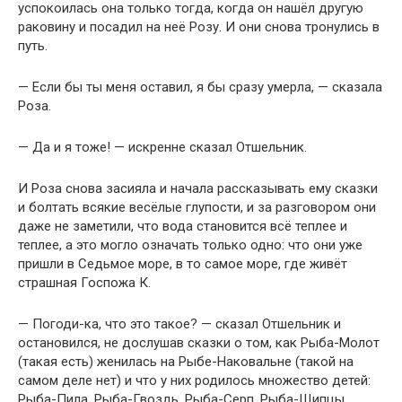
успокоилась она только тогда, когда он нашёл другую
раковину и посадил на неё Розу. И они снова тронулись в
путь.
— Если бы ты меня оставил, я бы сразу умерла, — сказала
Роза.
— Да и я тоже! — искренне сказал Отшельник.
И Роза снова засияла и начала рассказывать ему сказки
и болтать всякие весёлые глупости, и за разговором они
даже не заметили, что вода становится всё теплее и
теплее, а это могло означать только одно: что они уже
пришли в Седьмое море, в то самое море, где живёт
страшная Госпожа К.
— Погоди-ка, что это такое? — сказал Отшельник и
остановился, не дослушав сказки о том, как Рыба-Молот
(такая есть) женилась на Рыбе-Наковальне (такой на
самом деле нет) и что у них родилось множество детей:
Рыба-Пила, Рыба-Гвоздь, Рыба-Серп, Рыба-Щипцы,