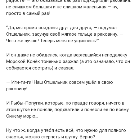
радость! — это оказалась как раз подходящая раковина:
не слишком большая и не слишком маленькая — ну,
просто в самый раз!
“Да, мы прямо созданы друг для друга, — подумал
Отшельник, засунув своё мягкое тельце в раковину. —
Чего же лучше! Теперь меня не ущипнёшь!”
И он даже не обиделся, когда вертевшийся неподалёку
Морской Конёк тоненько заржал (а это означало, что он
собирается сострить) и сказал:
— Иги-ги-ги! Наш Отшельник совсем ушёл в свою
раковину!
И Рыбы-Попугаи, которые, по правде говоря, ничего в
этой шутке не поняли, подхватили и понесли её по всему
Синему морю…
Ну что ж, когда у тебя есть всё, что нужно для полного
счастья, можно стерпеть и шутку. Верно?