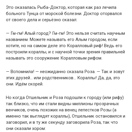
Это оказалась Рыба-Доктор, которая как раз лечила
больного Тунца от морской болезни. Доктор оторвался
от своего дела и серьёзно сказал:
— Гм-гм! Алый город? Гм-гм! Это нельзя считать научным
названием. Можете называть его Алым городом, если
хотите, но на самом деле это Коралловый риф! Ведь его
построили кораллы, и с научной точки зрения правильней
называть это сооружение Коралловым рифом.
— Вспомнила! — неожиданно сказала Роза. — Так и зовут
этих друзей… или родственников… Кораллы! Да, да, это
они. Идём скорей.
Но когда Отшельник и Роза подошли к городу (или рифу)
так близко, что им стали видны миллионы прозрачных
венчиков, очень похожих на венец лепестков Розы (а
именно так выглядят кораллы), Отшельник остановился и
заговорил, и в ту же секунду заговорила Роза, так что
они сказали хором: