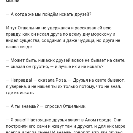
мысли:
— А когда же мы пойдём искать друзей?
И тут Отшельник не удержался и рассказал ей всю
правду; как он искал друга по всему дну морскому и
видел существа, создания и даже чудища, но друга не
нашёл нигде…
— Может быть, никаких друзей вовсе не бывает на свете,
— сказал он грустно, — и лучше их и не искать?
— Неправда! — сказала Роза. — Друзья на свете бывают,
я уверена, а не нашёл ты их только потому, что не знал,
где их искать.
— А ты знаешь? — спросил Отшельник.
— Я знаю! Настоящие друзья живут в Алом городе. Они
построили его сами и живут там и дружат, и для них море
всегда, всегда синее! И знаешь, говорят, что эти друзья