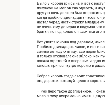
Было у короля три сына, и вот с насту
полуночи не мог он сна одолеть, и нау
другую ночь должен был сторожить ср
когда пробило двенадцать часов, он ус
настал черед нести стражу младшему 
не очень ему доверял и подумал, что 
братья, но под конец он все-таки его п
Вот улегся юноша под деревом, начал 
Пробило двенадцать часов, и вот в во
сиянье летящую птицу, все перья блис
и только отклевала она яблоко, как пу
попала стрела ей в оперенье, и одно 
юноша, принес наутро королю и расска
Собрал король тогда своих советников,
это, дороже, пожалуй, целого королев
— Раз перо такое драгоценное, — сказ
мало, я хочу непременно иметь целую