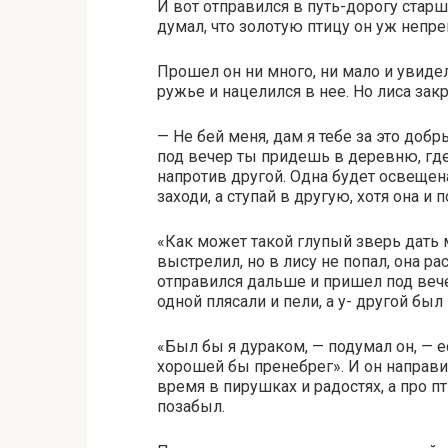
И вот отправился в путь-дорогу старш
думал, что золотую птицу он уж непр
Прошел он ни много, ни мало и увидел
ружье и нацелился в нее. Но лиса закр
— Не бей меня, дам я тебе за это добр
под вечер ты придешь в деревню, где 
напротив другой. Одна будет освещена
заходи, а ступай в другую, хотя она и 
«Как может такой глупый зверь дать 
выстрелил, но в лису не попал, она ра
отправился дальше и пришел под вече
одной плясали и пели, а у- другой был
«Был бы я дураком, — подумал он, — 
хорошей бы пренебрег». И он направи
время в пирушках и радостях, а про п
позабыл.