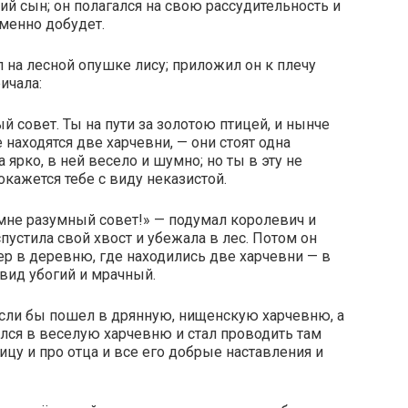
ий сын; он полагался на свою рассудительность и
еменно добудет.
 на лесной опушке лису; приложил он к плечу
ичала:
ый совет. Ты на пути за золотою птицей, и нынче
находятся две харчевни, — они стоят одна
 ярко, в ней весело и шумно; но ты в эту не
покажется тебе с виду неказистой.
мне разумный совет!» — подумал королевич и
спустила свой хвост и убежала в лес. Потом он
р в деревню, где находились две харчевни — в
 вид убогий и мрачный.
если бы пошел в дрянную, нищенскую харчевню, а
лся в веселую харчевню и стал проводить там
тицу и про отца и все его добрые наставления и