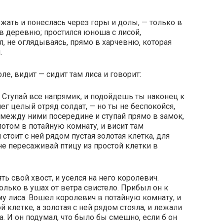
ежать и понеслась через горы и долы, — только в
 в деревню; простился юноша с лисой,
л, не оглядываясь, прямо в харчевню, которая
.
ле, видит — сидит там лиса и говорит:
. Ступай все напрямик, и подойдешь ты наконец к
ег целый отряд солдат, — но ты не беспокойся,
и между ними посередине и ступай прямо в замок,
отом в потайную комнату, и висит там
 стоит с ней рядом пустая золотая клетка, для
 не пересаживай птицу из простой клетки в
ять свой хвост, и уселся на него королевич.
только в ушах от ветра свистело. Прибыл он к
му лиса. Вошел королевич в потайную комнату, и
 клетке, а золотая с ней рядом стояла, и лежали
а. И он подумал, что было бы смешно, если б он