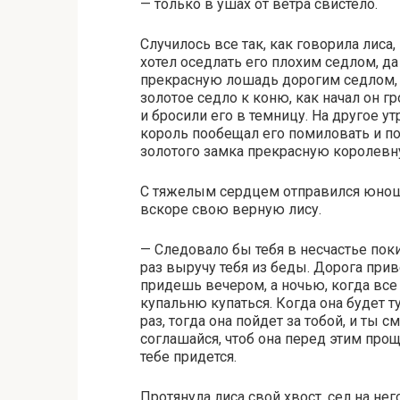
— только в ушах от ветра свистело.
Случилось все так, как говорила лиса
хотел оседлать его плохим седлом, д
прекрасную лошадь дорогим седлом, к
золотое седло к коню, как начал он 
и бросили его в темницу. На другое ут
король пообещал его помиловать и под
золотого замка прекрасную королевн
С тяжелым сердцем отправился юноша 
вскоре свою верную лису.
— Следовало бы тебя в несчастье покин
раз выручу тебя из беды. Дорога приве
придешь вечером, а ночью, когда все
купальню купаться. Когда она будет т
раз, тогда она пойдет за тобой, и ты 
соглашайся, чтоб она перед этим прощ
тебе придется.
Протянула лиса свой хвост, сел на нег