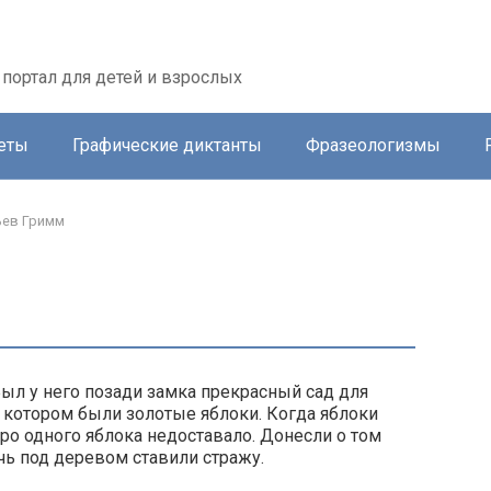
портал для детей и взрослых
еты
Графические диктанты
Фразеологизмы
ьев Гримм
ыл у него позади замка прекрасный сад для
на котором были золотые яблоки. Когда яблоки
тро одного яблока недоставало. Донесли о том
чь под деревом ставили стражу.