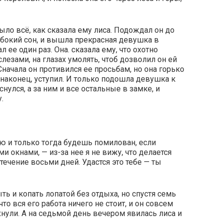
было всё, как сказала ему лиса. Подождал он до
лубокий сон, и вышла прекрасная девушка в
 ее один раз. Она. сказала ему, что охотно
 слезами, на глазах умолять, чтоб дозволил он ей
Сначала он противился ее просьбам, но она горько
, наконец, уступил. И только подошла девушка к
снулся, а за ним и все остальные в замке, и
.
ю и только тогда будешь помилован, если
и окнами, — из-за нее я не вижу, что делается
течение восьми дней. Удастся это тебе — ты
ть и копать лопатой без отдыха, но спустя семь
что вся его работа ничего не стоит, и он совсем
нули. А на седьмой день вечером явилась лиса и