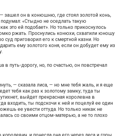
, — зашел он в конюшню, где стоял золотой конь,
а подумал: «Стыдно не оседлать такую
ак это ей подобает». Но только прикоснулось
громко ржать. Проснулись конюхи, схватили юношу
ро суд приговорил его к смертной казни. Но
арить ему золотого коня, если он добудет ему из
у.
в путь-дорогу, но, по счастью, он повстречал
уть, — сказала лиса, — но мне тебя жаль, и я еще
дет тебя как раз к золотому замку; туда ты
 утихнет, выйдет прекрасная королевна в
уда входить, ты подскочи к ней и поцелуй ее один
сможешь ее увести оттуда. Но только никак не
алась со своими отцом-матерью, а не то плохо
о королевич, и понесла она его через леса и горы,