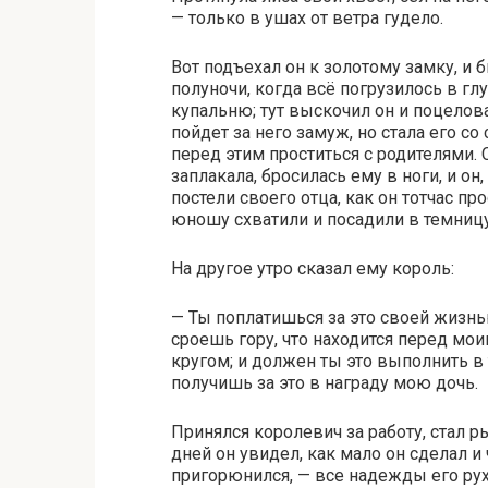
— только в ушах от ветра гудело.
Вот подъехал он к золотому замку, и 
полуночи, когда всё погрузилось в г
купальню; тут выскочил он и поцеловал
пойдет за него замуж, но стала его со
перед этим проститься с родителями. 
заплакала, бросилась ему в ноги, и он
постели своего отца, как он тотчас про
юношу схватили и посадили в темницу
На другое утро сказал ему король:
— Ты поплатишься за это своей жизнь
сроешь гору, что находится перед моим
кругом; и должен ты это выполнить в 
получишь за это в награду мою дочь.
Принялся королевич за работу, стал ры
дней он увидел, как мало он сделал и 
пригорюнился, — все надежды его рух