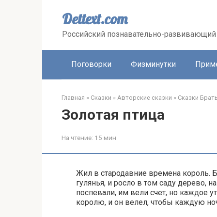
Перейти
к
Dettext.com
контенту
Российский познавательно-развивающий 
Поговорки
Физминутки
Прим
Главная
»
Сказки
»
Авторские сказки
»
Сказки Брат
Золотая птица
На чтение:
15 мин
Жил в стародавние времена король. Б
гулянья, и росло в том саду дерево, 
поспевали, им вели счет, но каждое у
королю, и он велел, чтобы каждую но