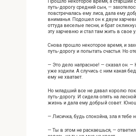
Прошло некоторое время, а старший с
путь-дорогу средний сын, — захотелос
повстречалась ему лиса, дала ему доб
вниманья. Подошел он к двум харчевня
оттуда веселые песни, и брат окликну
эту харчевню и стал там жить в свое 
Снова прошло некоторое время, и за
путь-дорогу и попытать счастья. Но от
— Это дело напрасное! — сказал он. —
уже ходили. А случись с ним какая бед
ему не хватает.
Но младший все не давал королю покоя
путь-дорогу. И сидела опять на лесно
жизнь и дала ему добрый совет. Юнош
— Лисичка, будь спокойна, зла я тебе 
— Ты в этом не раскаешься, — ответила