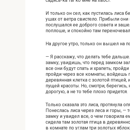
садись-ка ты ко мне на хвост.
И только он сел, как пустилась лиса б
ушах от ветра свистело. Прибыли они
послушался ее доброго совета и заше
поплоше, и спокойно там переночевал
На другое утро, только он вышел на по
— Я расскажу, что делать тебе дальше
замку; увидишь, что перед замком зал
все они будут спать и храпеть; пройд
пройди через все комнаты; войдешь п
деревянная клетка с золотой птицей, и
пущей красоты. Но, смотри, берегись,
дорогую, а не то тебе плохо придется.
Только сказала это лиса, протянула оп
Понеслась лиса через леса и горы, — 
замку и увидел все, о чем говорила е
сидела там золотая птица в деревянной
в комнате по углам три золотых яблок