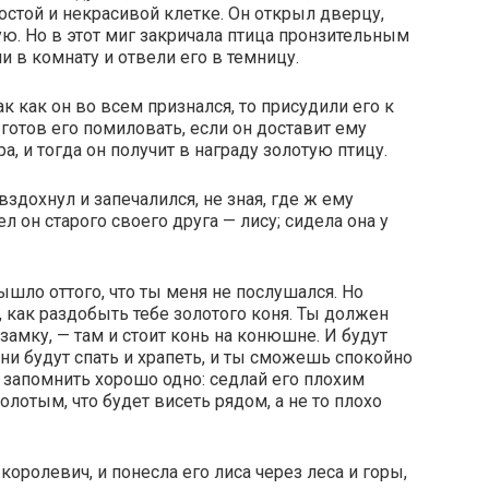
остой и некрасивой клетке. Он открыл дверцу,
ую. Но в этот миг закричала птица пронзительным
 в комнату и отвели его в темницу.
так как он во всем признался, то присудили его к
 готов его помиловать, если он доставит ему
ра, и тогда он получит в награду золотую птицу.
вздохнул и запечалился, не зная, где ж ему
л он старого своего друга — лису; сидела она у
вышло оттого, что ты меня не послушался. Но
у, как раздобыть тебе золотого коня. Ты должен
замку, — там и стоит конь на конюшне. И будут
и будут спать и храпеть, и ты сможешь спокойно
 запомнить хорошо одно: седлай его плохим
олотым, что будет висеть рядом, а не то плохо
 королевич, и понесла его лиса через леса и горы,