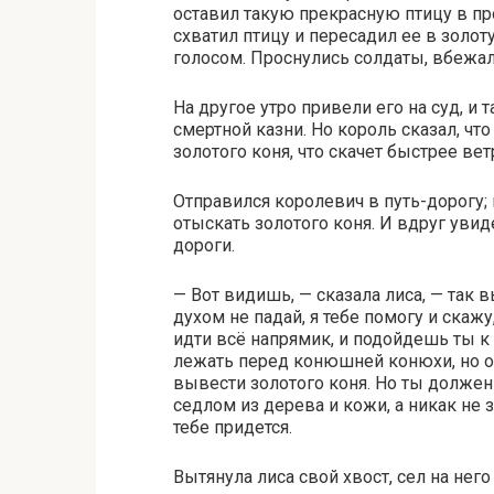
оставил такую прекрасную птицу в пр
схватил птицу и пересадил ее в золот
голосом. Проснулись солдаты, вбежали
На другое утро привели его на суд, и 
смертной казни. Но король сказал, что
золотого коня, что скачет быстрее вет
Отправился королевич в путь-дорогу; 
отыскать золотого коня. И вдруг увиде
дороги.
— Вот видишь, — сказала лиса, — так 
духом не падай, я тебе помогу и скаж
идти всё напрямик, и подойдешь ты к 
лежать перед конюшней конюхи, но он
вывести золотого коня. Но ты должен
седлом из дерева и кожи, а никак не з
тебе придется.
Вытянула лиса свой хвост, сел на него