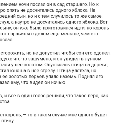
плением ночи послал он в сад старшего. Но к
тро опять не досчитались одного яблока. На
едний сын, но и с тем случилось то же самое:
нул, а наутро не досчитались одного яблока. Вот
сыну; он уже было приготовился идти, но король
этот справится с делом еще меньше, чем его
ослал.
сторожить, но не допустил, чтобы сон его одолел.
здухе что-то зашумело; и он увидел в лунном
тали у нее золотом. Опустилась птица на дерево,
стил юноша в нее стрелу. Птица улетела, но
из ее золотых перьев упало наземь. Поднял его
зал ему, что видел он ночью.
 и все в один голос решили, что такое перо, как
ства.
ал король, — то в таком случае мне одного будет
 птицу.