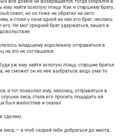
ын всё домой не возвращается; тогда собрался в
ь ему найти золотую птицу. Как и старшему брату,
рый совет, но он тоже не обратил на него
м, и стоял у окна одной из них его брат, неслись
л его. Не мог средний брат удержаться, зашел в
удовольствие.
хотелось младшему королевичу отправиться в
ец на это не соглашался.
 Куда уж ему найти золотую птицу, старшие братья
а, не сможет он из нее выбраться; ведь ума-то
, и тот позволил ему, наконец, отправиться в
й опушке лиса, стала его просить пощадить ей
а был жалостлив и сказал:
не сделаю.
 лиса, — а чтоб скорей тебе добраться до места,