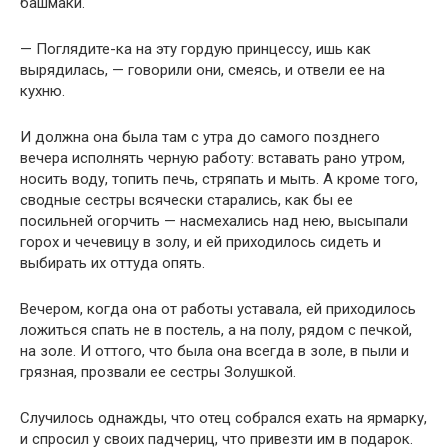
башмаки.
— Поглядите-ка на эту гордую принцессу, ишь как
вырядилась, — говорили они, смеясь, и отвели ее на
кухню.
И должна она была там с утра до самого позднего
вечера исполнять черную работу: вставать рано утром,
носить воду, топить печь, стряпать и мыть. А кроме того,
сводные сестры всячески старались, как бы ее
посильней огорчить — насмехались над нею, высыпали
горох и чечевицу в золу, и ей приходилось сидеть и
выбирать их оттуда опять.
Вечером, когда она от работы уставала, ей приходилось
ложиться спать не в постель, а на полу, рядом с печкой,
на золе. И оттого, что была она всегда в золе, в пыли и
грязная, прозвали ее сестры Золушкой.
Случилось однажды, что отец собрался ехать на ярмарку,
и спросил у своих падчериц, что привезти им в подарок.