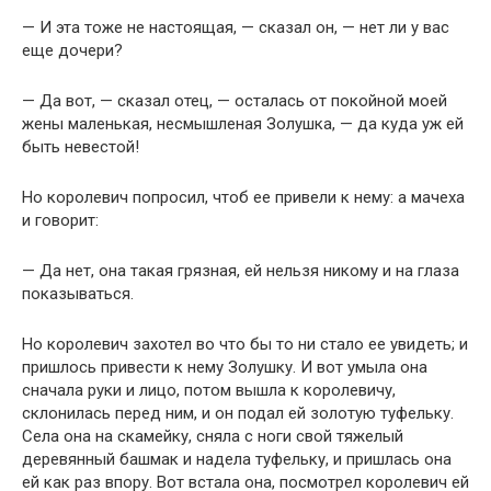
— И эта тоже не настоящая, — сказал он, — нет ли у вас
еще дочери?
— Да вот, — сказал отец, — осталась от покойной моей
жены маленькая, несмышленая Золушка, — да куда уж ей
быть невестой!
Но королевич попросил, чтоб ее привели к нему: а мачеха
и говорит:
— Да нет, она такая грязная, ей нельзя никому и на глаза
показываться.
Но королевич захотел во что бы то ни стало ее увидеть; и
пришлось привести к нему Золушку. И вот умыла она
сначала руки и лицо, потом вышла к королевичу,
склонилась перед ним, и он подал ей золотую туфельку.
Села она на скамейку, сняла с ноги свой тяжелый
деревянный башмак и надела туфельку, и пришлась она
ей как раз впору. Вот встала она, посмотрел королевич ей