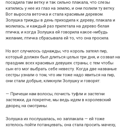
посадила там ветку и так сильно плакала, что слезы
катились у нее из глаз на землю, и они полили ту ветку.
Вот выросла веточка и стала красивым деревом.
Золушка трижды в день приходила к дереву, плакала и
молилась; и каждый раз прилетала на дерево белая
птичка; и когда Золушка ей говорила какое-нибудь
желание, птичка сбрасывала ей то, что она просила.
Но вот случилось однажды, что король затеял пир,
который должен был длиться целых три дня, и созвал на
праздник всех красивых девушек страны, с тем чтобы
сын его мог выбрать себе невесту. Когда две названые
сестры узнали о том, что им тоже надо явиться на пир,
они стали добрые, кликнули Золушку и говорят:
— Причеши нам волосы, почисть туфли и застегни
застежки, да покрепче, мы ведь идем в королевский
дворец на смотрины.
Золушка их послушалась, но заплакала — ей тоже
хотелось пойти потанцевать; она стала просить мачеху,