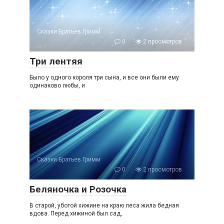
Сказки Братьев Гримм
0
2 просмотров
Три лентяя
Было у одного короля три сына, и все они были ему
одинаково любы, и
Сказки Братьев Гримм
0
2 просмотров
Беляночка и Розочка
В старой, убогой хижине на краю леса жила бедная
вдова. Перед хижиной был сад,