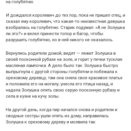
на голубятню.
И дождался королевич до тех пор, пока не пришел отец, и
сказал ему королевич, что какая-то неизвестная девушка
взобралась на голубятню. Старик подумал: «А не Золушка
ли это?» и велел принести топор и багор, чтобы
разрушить голубятню, но в ней никого не оказалось.
Вернулись родители домой, видят — лежит Золушка в
своей посконной рубахе на золе, и горит у печки тусклая
масляная лампочка. А дело было так: Золушка быстро
выпрыгнула с другой стороны голубятни и побежала к
ореховому деревцу, там она сняла свое красивое платье
и положила его на могилу; унесла его птица назад, и
надела Золушка опять свою серую посконную рубаху и
села в кухне на кучу золы.
На другой день, когда пир начался снова и родители и
сводные сестры ушли опять из дому, направилась
Золушка к ореховому дереву и молвила так: