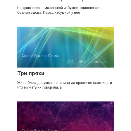
На краю леса, в маленькой избушке, одиноко жила
бедная вдова. Перед избушкой у нее
Сказки Братьев Гримм
0
0 просмотров
Три пряхи
Жила-была девушка, ленивица да прясть не охотница; и
что ей мать ни говорила, а
Сказки Братьев Гримм