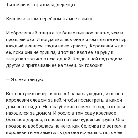
Ты качнися-отряхнися, деревцо,
Кинься златом-серебром ты мне в лицо.
И сбросила ей птица еще более пышное платье, чем в
прошлый раз. И когда явилась она в этом платье на пир,
каждый дивился, глядя на ее красоту. Королевич ждал
ее, пока она не пришла, и тотчас взял ее за руку и
танцевал только с нею одной. Когда к ней подходили
другие и приглашали ее на танец, он говорил:
— Я с ней танцую.
Вот наступил вечер, и она собралась уходить, и пошел
королевич следом за ней, чтобы посмотреть, в какой
дом она войдет. Но она убежала прямо в сад, который
находился за домом. И росло в том саду красивое
большое дерево, и висели на нем чудесные груши. Она
проворно взобралась на него, как белочка по веткам, а
королевич и не заметил, куда она исчезла. Стал он ее