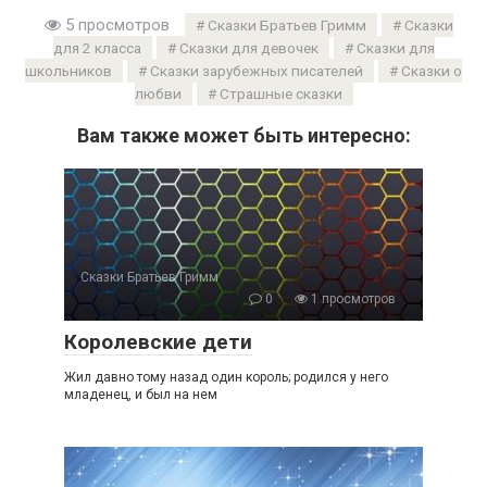
5 просмотров
Сказки Братьев Гримм
Сказки
для 2 класса
Сказки для девочек
Сказки для
школьников
Сказки зарубежных писателей
Сказки о
любви
Страшные сказки
Вам также может быть интересно:
Сказки Братьев Гримм
0
1 просмотров
Королевские дети
Жил давно тому назад один король; родился у него
младенец, и был на нем