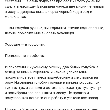
сестрами, — а сама подумала про себя: «Этого уж ей не
сделать никогда». Высыпала мачеха две миски чечевицы
в золу, а девушка вышла через черный ход в сад и
молвила так:
— Вы, голубки ручные, вы, горлинки, птички поднебесные,
летите, помогите мне выбрать чечевицу!
Хорошие — в горшочек,
Поплоше, те в зобочек.
И прилетели к кухонному окошку два белых голубка, а
вслед за ними и горлинка, и наконец прилетели-
послетались все птички поднебесные и спустились на
золу. Наклонили голубки головки и начали клевать: тук-
тук-тук-тук, а за ними и остальные тоже: тук-тук-тук-тук,
и повыбрали все зернышки в миску. Не прошло и
получаса, как кончили они работу и улетели все назад.
Принесла Золушка две миски чечевицы мачехе, стала