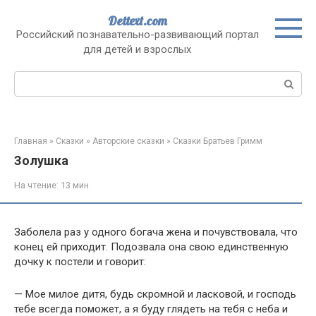
Перейти
Dettext.com
к
Российский познавательно-развивающий портал
контенту
для детей и взрослых
Поиск:
Главная
»
Сказки
»
Авторские сказки
»
Сказки Братьев Гримм
Золушка
На чтение:
13 мин
Заболела раз у одного богача жена и почувствовала, что
конец ей приходит. Подозвала она свою единственную
дочку к постели и говорит:
— Мое милое дитя, будь скромной и ласковой, и господь
тебе всегда поможет, а я буду глядеть на тебя с неба и