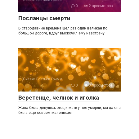
0
2 просмотров
Посланцы смерти
В стародавние времена шел раз один великан по
большой дороге, вдруг выскочил ему навстречу
Сказки Братьев Гримм
0
0 просмотров
Веретенце, челнок и иголка
Жила-была девушка; отец и мать у нее умерли, когда она
была еще совсем маленьким