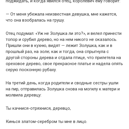
поджидать, и когда явился отец, королевич ему говорит:
— От меня убежала неизвестная девушка, мне кажется,
что она взобралась на грушу.
Отец подумал: «Уж не Золушка ли это?», и велел принести
топор и срубил дерево, но на нем никого не оказалось.
Пришли они в кухню, видят — лежит Золушка, как и в
прошлый раз, на золе; как и тогда, она спрыгнула с
другой стороны дерева и отдала птице, что прилетела на
ореховое дерево, свое прекрасное платье и надела опять
серую посконную рубаху.
На третий день, когда родители и сводные сестры ушли
на пир, отправилась Золушка снова на могилу к матери и
молвила деревцу:
Ты качнися-отряхнися, деревцо,
Кинься златом-серебром ты мне в лицо.