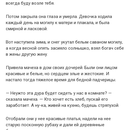
всегда буду возле тебя.
Потом закрыла она глаза и умерла. Девочка ходила
каждый день на могилу к матери и плакала, и была
смирной и ласковой.
Вот наступила зима, и снег укутал белым саваном могилу,
а когда весной опять засияло солнышко, взял богач себе
в жены другую жену.
Привела мачеха в дом своих дочерей. Были они лицом
красивые и белые, но сердцем злые и жестокие. И
настало тогда тяжелое время для бедной падчерицы.
— Неужто эта дура будет сидеть у нас в комнате? —
сказала мачеха. — Кто хочет есть хлеб, пускай его
заработает. А ну-ка, живей на кухню, будешь стряпухой.
Отобрали они у нее красивые платья, надели на нее
старую посконную рубаху и дали ей деревянные