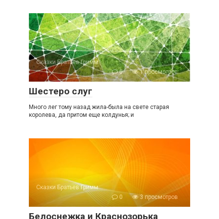
Сказки Братьев Гримм
0
1 просмотров
Шестеро слуг
Много лег тому назад жила-была на свете старая
королева, да притом еще колдунья; и
Сказки Братьев Гримм
0
3 просмотров
Белоснежка и Краснозорька