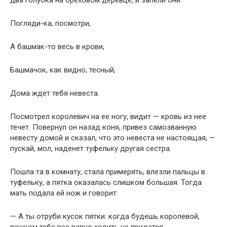
два голубка на ореховом деревце, и запели они:
Погляди-ка, посмотри,
А башмак-то весь в крови,
Башмачок, как видно, тесный,
Дома ждет тебя невеста.
Посмотрел королевич на ее ногу, видит — кровь из нее
течет. Повернул он назад коня, привез самозванную
невесту домой и сказал, что это невеста не настоящая, —
пускай, мол, наденет туфельку другая сестра.
Пошла та в комнату, стала примерять, влезли пальцы в
туфельку, а пятка оказалась слишком большая. Тогда
мать подала ей нож и говорит:
— А ты отруби кусок пятки: когда будешь королевой,