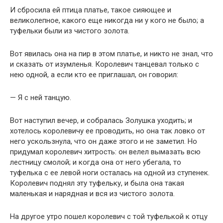
И сбросила ей птица платье, такое сияющее и
великолепное, какого еще никогда ни у кого не было; а
туфельки были из чистого золота.
Вот явилась она на пир в этом платье, и никто не знал, что
и сказать от изумленья. Королевич танцевал только с
нею одной, а если кто ее приглашал, он говорил:
— Я с ней танцую.
Вот наступил вечер, и собралась Золушка уходить; и
хотелось королевичу ее проводить, но она так ловко от
него ускользнула, что он даже этого и не заметил. Но
придумал королевич хитрость: он велел вымазать всю
лестницу смолой; и когда она от него убегала, то
туфелька с ее левой ноги осталась на одной из ступенек.
Королевич поднял эту туфельку, и была она такая
маленькая и нарядная и вся из чистого золота.
На другое утро пошел королевич с той туфелькой к отцу