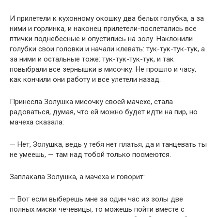
И прилетели к кухонному окошку два белых голубка, а за
ними и горлинка, и наконец прилетели-послетались все
птички поднебесные и опустились на золу. Наклонили
голубки свои головки и начали клевать: тук-тук-тук-тук, а
за ними и остальные тоже: тук-тук-тук-тук, и так
повыбрали все зернышки в мисочку. Не прошло и часу,
как кончили они работу и все улетели назад.
Принесла Золушка мисочку своей мачехе, стала
радоваться, думая, что ей можно будет идти на пир, но
мачеха сказала:
— Нет, Золушка, ведь у тебя нет платья, да и танцевать ты
не умеешь, — там над тобой только посмеются.
Заплакала Золушка, а мачеха и говорит:
— Вот если выберешь мне за один час из золы две
полных миски чечевицы, то можешь пойти вместе с