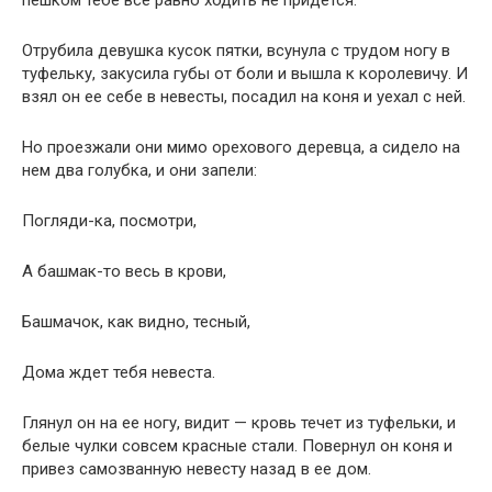
пешком тебе все равно ходить не придется.
Отрубила девушка кусок пятки, всунула с трудом ногу в
туфельку, закусила губы от боли и вышла к королевичу. И
взял он ее себе в невесты, посадил на коня и уехал с ней.
Но проезжали они мимо орехового деревца, а сидело на
нем два голубка, и они запели:
Погляди-ка, посмотри,
А башмак-то весь в крови,
Башмачок, как видно, тесный,
Дома ждет тебя невеста.
Глянул он на ее ногу, видит — кровь течет из туфельки, и
белые чулки совсем красные стали. Повернул он коня и
привез самозванную невесту назад в ее дом.