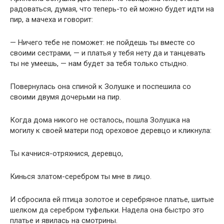
радоваться, думая, что теперь-то ей можно будет идти на
пир, а мачеха и говорит:
— Ничего тебе не поможет: не пойдешь ты вместе со
своими сестрами, — и платья у тебя нету да и танцевать
ты не умеешь, — нам будет за тебя только стыдно.
Повернулась она спиной к Золушке и поспешила со
своими двумя дочерьми на пир.
Когда дома никого не осталось, пошла Золушка на
могилу к своей матери под ореховое деревцо и кликнула:
Ты качнися-отряхнися, деревцо,
Кинься златом-серебром ты мне в лицо.
И сбросила ей птица золотое и серебряное платье, шитые
шелком да серебром туфельки. Надела она быстро это
платье и явилась на смотрины.