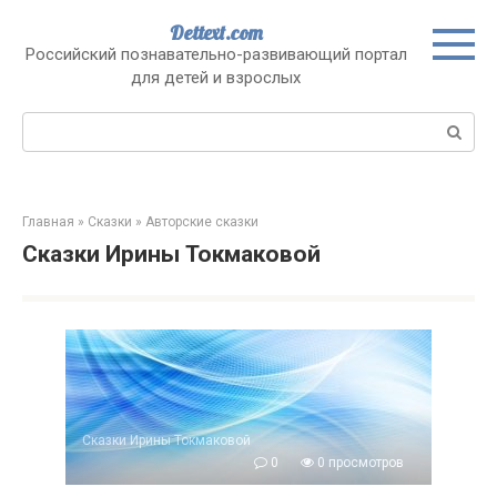
Перейти
Dettext.com
к
Российский познавательно-развивающий портал
контенту
для детей и взрослых
Поиск:
Главная
»
Сказки
»
Авторские сказки
Сказки Ирины Токмаковой
Сказки Ирины Токмаковой
0
0 просмотров