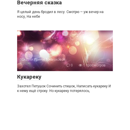
Вечерняя сказка
Я целый день бродил в лесу. Смотрю — уж вечер на
носу, На небе
Сказки Ирины Токмаковой
0
1 просмотров
Кукареку
Захотел Петушок Сочинить стишок, Написать кукареку И
к нему ещё строку. Но кукареку потерялось,