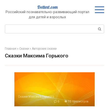
Перейти
Dettext.com
к
Российский познавательно-развивающий портал
контенту
для детей и взрослых
Поиск:
Главная
»
Сказки
»
Авторские сказки
Сказки Максима Горького
Сказки Максима Горького
0
10 просмотров