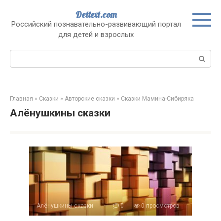
Перейти
Dettext.com
к
Российский познавательно-развивающий портал
контенту
для детей и взрослых
Поиск:
Главная
»
Сказки
»
Авторские сказки
»
Сказки Мамина-Сибиряка
Алёнушкины сказки
Алёнушкины сказки
0
0 просмотров