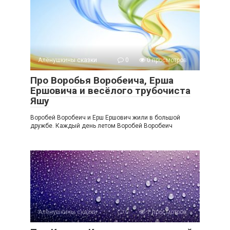
Алёнушкины сказки
0
0 просмотров
Про Воробья Воробеича, Ерша
Ершовича и весёлого трубочиста
Яшу
Воробей Воробеич и Ерш Ершович жили в большой
дружбе. Каждый день летом Воробей Воробеич
Алёнушкины сказки
0
1 просмотров