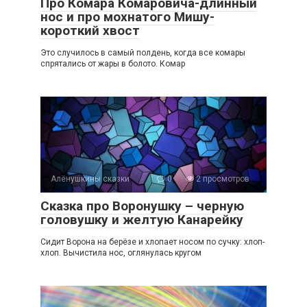
Про Комара Комаровича-длинный
нос и про мохнатого Мишу-
короткий хвост
Это случилось в самый полдень, когда все комары
спрятались от жары в болото. Комар
Алёнушкины сказки
0
2 просмотров
Сказка про Воронушку – черную
головушку и желтую Канарейку
Сидит Ворона на берёзе и хлопает носом по сучку: хлоп-
хлоп. Вычистила нос, оглянулась кругом