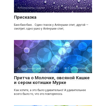
Алёнушкины сказки
0
5 просмотров
Присказка
Баю-баю-баю… Один глазок у Алёнушки спит, другой —
смотрит; одно ушко у Алёнушки спит,
Алёнушкины сказки
0
1 просмотров
Притча о Молочке, овсяной Кашке
и сером котишке Мурке
Как хотите, а это было удивительно! А удивительнее
всего было то, что это повторялось