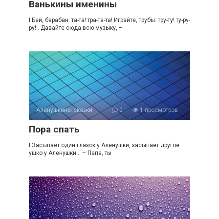
Ванькины именины
I Бей, барабан: та-та! тра-та-та! Играйте, трубы: тру-ту! ту-ру-
ру!.. Давайте сюда всю музыку, –
Алёнушкины сказки
0
1 просмотров
Пора спать
I Засыпает один глазок у Аленушки, засыпает другое
ушко у Аленушки… – Папа, ты