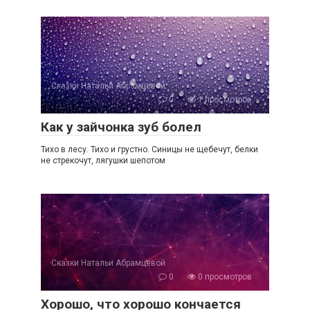
Сказки Натальи Абрамцевой
0
1 просмотров
Как у зайчонка зуб болел
Тихо в лесу. Тихо и грустно. Синицы не щебечут, белки
не стрекочут, лягушки шепотом
Сказки Натальи Абрамцевой
0
0 просмотров
Хорошо, что хорошо кончается