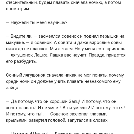
стеснительный, будем плавать сначала ночью, а потом
посмотрим.
— Неужели ты меня научишь?
— Видите ли, — засмеялся совенок и поднял перышки на
макушке, — я совенок. А совята и даже взрослые совы
никогда не плавают. Мы летаем. Но у меня есть приятель
— лягушонок Лашка. Лашка вас научит. Правда, придется
его разбудить.
Сонный лягушонок сначала никак не мог понять, почему
среди ночи он должен учить плавать незнакомого ему
зайца.
— Да потому, что он хороший Заяц! И потому, что он
хочет плавать! И не умеет! А ты умеешь! И потому, что я!..
И потому, что ты!.. — Совенок захлопал глазами,
крыльями, завертел головой, запутался в словах.