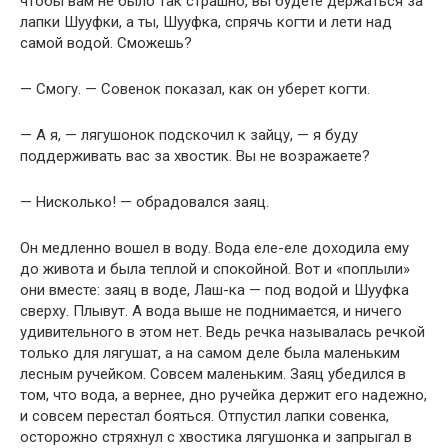
чтобы вам не было так страшно, вы будете держаться за
лапки Шууфки, а ты, Шууфка, спрячь когти и лети над
самой водой. Сможешь?
— Смогу. — Совенок показал, как он уберет когти.
— А я, — лягушонок подскочил к зайцу, — я буду
поддерживать вас за хвостик. Вы не возражаете?
— Нисколько! — обрадовался заяц.
Он медленно вошел в воду. Вода еле-еле доходила ему
до живота и была теплой и спокойной. Вот и «поплыли»
они вместе: заяц в воде, Лаш-ка — под водой и Шууфка
сверху. Плывут. А вода выше не поднимается, и ничего
удивительного в этом нет. Ведь речка называлась речкой
только для лягушат, а на самом деле была маленьким
лесным ручейком. Совсем маленьким. Заяц убедился в
том, что вода, а вернее, дно ручейка держит его надежно,
и совсем перестал бояться. Отпустил лапки совенка,
осторожно стряхнул с хвостика лягушонка и запрыгал в