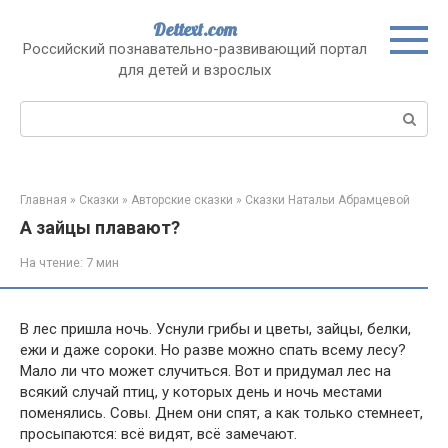
Перейти
Dettext.com
к
Российский познавательно-развивающий портал
контенту
для детей и взрослых
Поиск:
Главная
»
Сказки
»
Авторские сказки
»
Сказки Натальи Абрамцевой
А зайцы плавают?
На чтение:
7 мин
В лес пришла ночь. Уснули грибы и цветы, зайцы, белки,
ежи и даже сороки. Но разве можно спать всему лесу?
Мало ли что может случиться. Вот и придумал лес на
всякий случай птиц, у которых день и ночь местами
поменялись. Совы. Днем они спят, а как только стемнеет,
просыпаются: всё видят, всё замечают.