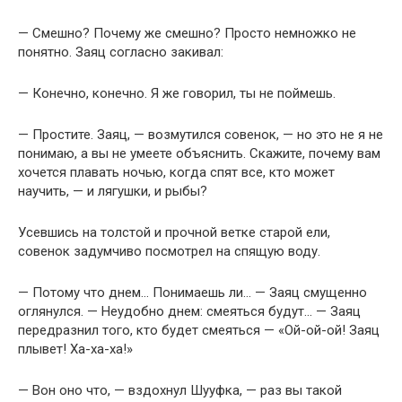
— Смешно? Почему же смешно? Просто немножко не
понятно. Заяц согласно закивал:
— Конечно, конечно. Я же говорил, ты не поймешь.
— Простите. Заяц, — возмутился совенок, — но это не я не
понимаю, а вы не умеете объяснить. Скажите, почему вам
хочется плавать ночью, когда спят все, кто может
научить, — и лягушки, и рыбы?
Усевшись на толстой и прочной ветке старой ели,
совенок задумчиво посмотрел на спящую воду.
— Потому что днем… Понимаешь ли… — Заяц смущенно
оглянулся. — Неудобно днем: смеяться будут… — Заяц
передразнил того, кто будет смеяться — «Ой-ой-ой! Заяц
плывет! Ха-ха-ха!»
— Вон оно что, — вздохнул Шууфка, — раз вы такой