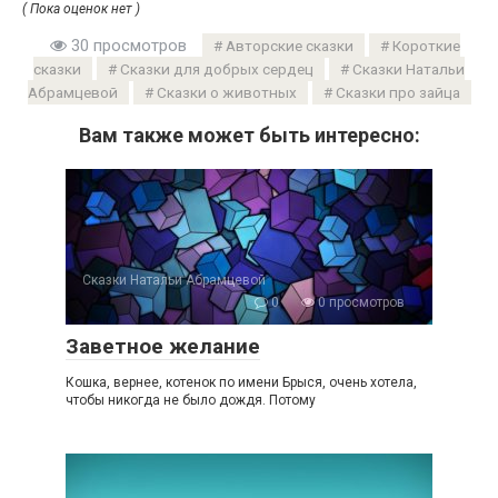
( Пока оценок нет )
30 просмотров
Авторские сказки
Короткие
сказки
Сказки для добрых сердец
Сказки Натальи
Абрамцевой
Сказки о животных
Сказки про зайца
Вам также может быть интересно:
Сказки Натальи Абрамцевой
0
0 просмотров
Заветное желание
Кошка, вернее, котенок по имени Брыся, очень хотела,
чтобы никогда не было дождя. Потому