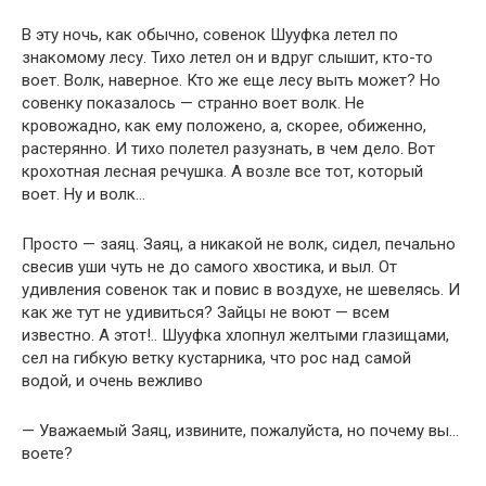
В эту ночь, как обычно, совенок Шууфка летел по
знакомому лесу. Тихо летел он и вдруг слышит, кто-то
воет. Волк, наверное. Кто же еще лесу выть может? Но
совенку показалось — странно воет волк. Не
кровожадно, как ему положено, а, скорее, обиженно,
растерянно. И тихо полетел разузнать, в чем дело. Вот
крохотная лесная речушка. А возле все тот, который
воет. Ну и волк…
Просто — заяц. Заяц, а никакой не волк, сидел, печально
свесив уши чуть не до самого хвостика, и выл. От
удивления совенок так и повис в воздухе, не шевелясь. И
как же тут не удивиться? Зайцы не воют — всем
известно. А этот!.. Шууфка хлопнул желтыми глазищами,
сел на гибкую ветку кустарника, что рос над самой
водой, и очень вежливо
— Уважаемый Заяц, извините, пожалуйста, но почему вы…
воете?