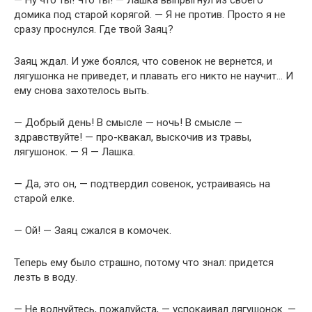
— Ну что ты! Что ты! — Лашка выпрыгнул из своего
домика под старой корягой. — Я не против. Просто я не
сразу проснулся. Где твой Заяц?
Заяц ждал. И уже боялся, что совенок не вернется, и
лягушонка не приведет, и плавать его никто не научит… И
ему снова захотелось выть.
— Добрый день! В смысле — ночь! В смысле —
здравствуйте! — про-квакал, выскочив из травы,
лягушонок. — Я — Лашка.
— Да, это он, — подтвердил совенок, устраиваясь на
старой елке.
— Ой! — Заяц сжался в комочек.
Теперь ему было страшно, потому что знал: придется
лезть в воду.
— Не волнуйтесь, пожалуйста, — успокаивал лягушонок. —