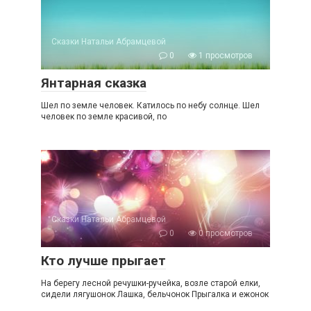
Сказки Натальи Абрамцевой
0
1 просмотров
Янтарная сказка
Шел по земле человек. Катилось по небу солнце. Шел
человек по земле красивой, по
Сказки Натальи Абрамцевой
0
0 просмотров
Кто лучше прыгает
На берегу лесной речушки-ручейка, возле старой елки,
сидели лягушонок Лашка, бельчонок Прыгалка и ежонок