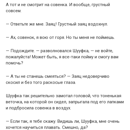
А тот и не смотрит на совенка. И вообще, грустный
совсем.
— Ответьте же мне. Заяц! Грустный заяц вздохнул.
— Ах, совенок, я вою от горя. Но ты меня не поймешь.
— Подождите. — разволновался Шууфка, — не войте,
пожалуйста! Может быть, я все-таки пойму и смогу вам
помочь?
— А ты не станешь смеяться? — Заяц недоверчиво
скосил и без того раскосые глаза.
Шууфка так решительно замотал головой, что тоненькая
веточка, на которой он сидел, запрыгала под его лапками
и подбросила совенка в воздух.
— Если так, я тебе скажу. Видишь ли, Шууфка, мне очень
хочется научиться плавать. Смешно, да?