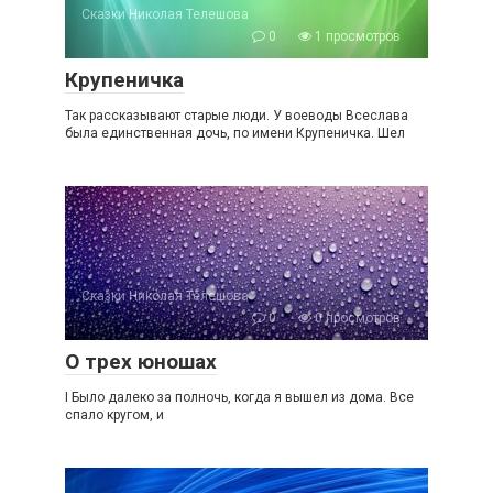
Сказки Николая Телешова
0
1 просмотров
Крупеничка
Так рассказывают старые люди. У воеводы Всеслава
была единственная дочь, по имени Крупеничка. Шел
Сказки Николая Телешова
0
0 просмотров
О трех юношах
I Было далеко за полночь, когда я вышел из дома. Все
спало кругом, и