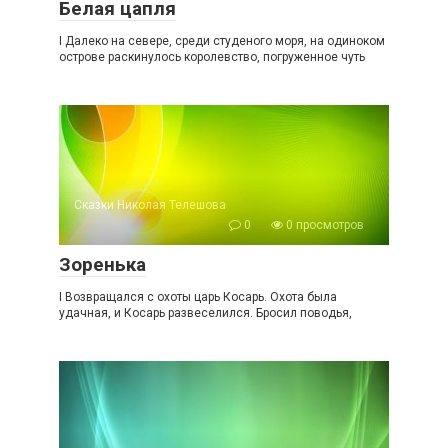
Белая цапля
I Далеко на севере, среди студеного моря, на одиноком
острове раскинулось королевство, погруженное чуть
Сказки Николая Телешова
0
0 просмотров
Зоренька
I Возвращался с охоты царь Косарь. Охота была
удачная, и Косарь развеселился. Бросил поводья,