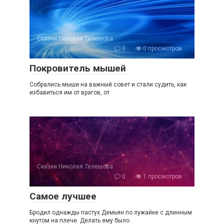
Сказки Николая Телешова
0
0 просмотров
Покровитель мышей
Собрались мыши на важный совет и стали судить, как
избавиться им от врагов, от
Сказки Николая Телешова
0
1 просмотров
Самое лучшее
Бродил однажды пастух Демьян по лужайке с длинным
кнутом на плече. Делать ему было