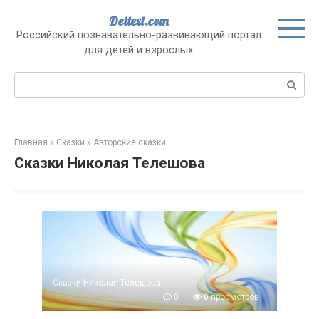
Перейти
Dettext.com
к
Российский познавательно-развивающий портал
контенту
для детей и взрослых
Поиск:
Главная
»
Сказки
»
Авторские сказки
Сказки Николая Телешова
Сказки Николая Телешова
0
0 просмотров