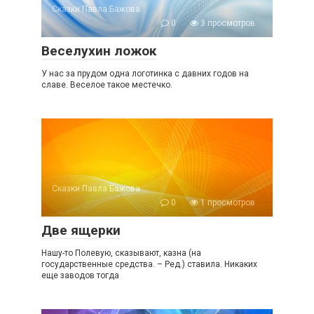
Сказки Павла Бажова
0
3 просмотров
Веселухин ложок
У нас за прудом одна логотинка с давних годов на
славе. Веселое такое местечко.
Сказки Павла Бажова
0
1 просмотров
Две ящерки
Нашу-то Полевую, сказывают, казна (на
государственные средства. – Ред.) ставила. Никаких
еще заводов тогда