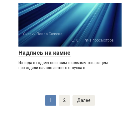
Сказки Павла Бажова
0
1 просмотров
Надпись на камне
Из года в год мы со своим школьным товарищем
проводили начало летнего отпуска в
Пагинация
1
2
Далее
записей