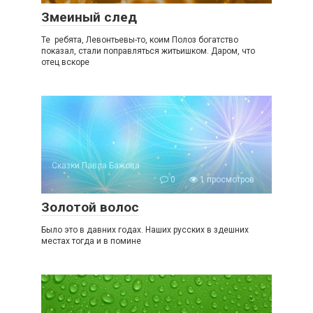
Змеиный след
Те ребята, Левонтьевы-то, коим Полоз богатство
показал, стали поправляться житьишком. Даром, что
отец вскоре
Сказки Павла Бажова
0
1 просмотров
Золотой волос
Было это в давних годах. Наших русских в здешних
местах тогда и в помине