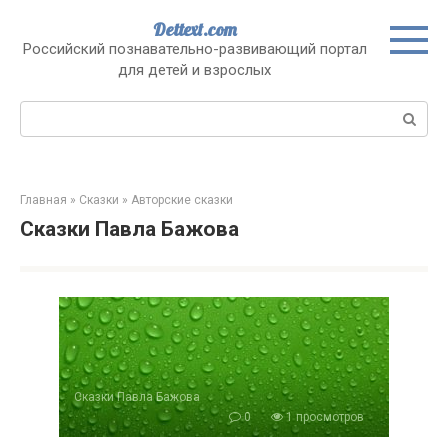
Перейти
Dettext.com
к
Российский познавательно-развивающий портал
контенту
для детей и взрослых
Поиск:
Главная
»
Сказки
»
Авторские сказки
Сказки Павла Бажова
Сказки Павла Бажова
0
1 просмотров