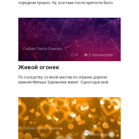
порядком прошло. Ну, все-таки после крепости было.
Сказки Павла Бажова
0
5 просмотров
Живой огонек
По соседству со мной мастер по огранке дорогих
камней Митьша Заровняев живет. Одногодок мой.
Сказки Павла Бажова
0
3 просмотров