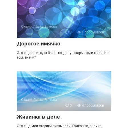
Сказки Павла Бажова
0
1 просмотров
Дорогое имячко
Это еще в те годы было. когда тут стары люди жили. На
том, значит,
Сказки Павла Бажова
0
4 просмотров
Живинка в деле
Это еще мои старики сказывали. Годков-то, значит,