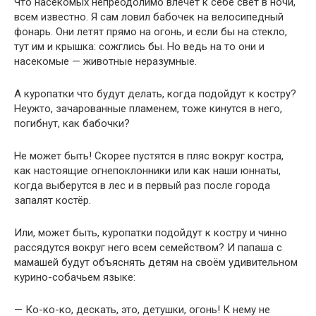
Что насекомых непреодолимо влечёт к себе свет в ночи,
всем известно. Я сам ловил бабочек на велосипедный
фонарь. Они летят прямо на огонь, и если бы на стекло,
тут им и крышка: сожглись бы. Но ведь на то они и
насекомые — животные неразумные.
А куропатки что будут делать, когда подойдут к костру?
Неужто, зачарованные пламенем, тоже кинутся в него,
погибнут, как бабочки?
Не может быть! Скорее пустятся в пляс вокруг костра,
как настоящие огнепоклонники или как наши юннаты,
когда выберутся в лес и в первый раз после города
запалят костёр.
Или, может быть, куропатки подойдут к костру и чинно
рассядутся вокруг него всем семейством? И папаша с
мамашей будут объяснять детям на своём удивительном
курино-собачьем языке:
— Ко-ко-ко, дескать, это, детушки, огонь! К нему не