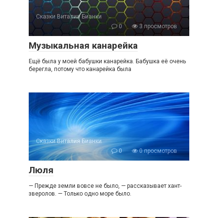
Сказки Виталия Бианки
0
3 просмотров
Музыкальная канарейка
Ещё была у моей бабушки канарейка. Бабушка её очень
берегла, потому что канарейка была
Сказки Виталия Бианки
0
0 просмотров
Люля
— Прежде земли вовсе не было, — рассказывает хант-
зверолов. — Только одно море было.