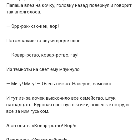
Папаша влез на кочку, головку назад повернул и говорит
так вполголоса:
— Эрр-рэк-кзк-кэк, вор!
Потом какие-то звуки вроде слов:
— Ковар-рство, ковар-рство, гау!
Из темноты на свет ему мяукнуло:
— Ми-у! Ми-у! — Очень нежно. Наверно, самочка.
И тут из-за кочек выскочило всё семейство, штук
пятнадцать. Куропач прыгнул с кочки, пошёл к костру, и
все за ним гуськом.
А он опять: «Ковар-рство! Вор!»