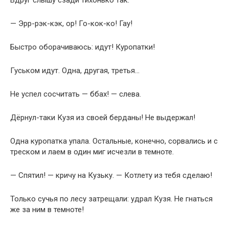
Вдруг слышу сзади тихонько так:
— Эрр-рэк-кэк, ор! Го-кок-ко! Гау!
Быстро оборачиваюсь: идут! Куропатки!
Гуськом идут. Одна, другая, третья…
Не успел сосчитать — ббах! — слева.
Дёрнул-таки Кузя из своей берданы! Не выдержал!
Одна куропатка упала. Остальные, конечно, сорвались и с
треском и лаем в один миг исчезли в темноте.
— Спятил! — кричу на Кузьку. — Котлету из тебя сделаю!
Только сучья по лесу затрещали: удрал Кузя. Не гнаться
же за ним в темноте!