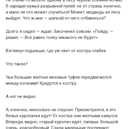
Не очень-то весело одному в лесу чёрной осенней ночью.
Я зарядил ружьё разрывной пулей: не от страха, конечно,
а мало ли что может случиться! Может, медведь из лесу
выйдет. Что ж мне — шапкой от него отбиваться?
Долго я сидел — ждал. Закоченел совсем. «Пойду, —
решил. — Всё равно толку никакого не будет».
Взглянул подальше, где уж свет от костра слабее.
Что такое?
Чьи большие жёлтые меховые туфли передвигаются
между кочками! Крадутся к костру…
А ног не видно.
Я, конечно, нисколько не струсил. Присмотрелся, а это
белые куропатки идут! От костра они жёлтыми кажутся.
Впереди, видно, старый куропач идёт, папаша: большой
очень, краснобровый. Сзади маленькие поспевают.