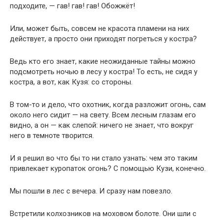
подходите, — гав! гав! гав! Обожжёт!
Или, может быть, совсем не красота пламени на них
действует, а просто они приходят погреться у костра?
Ведь кто его знает, какие неожиданные тайны можно
подсмотреть ночью в лесу у костра! То есть, не сидя у
костра, а вот, как Кузя: со стороны.
В том-то и дело, что охотник, когда разложит огонь, сам
около него сидит — на свету. Всем лесным глазам его
видно, а он — как слепой: ничего не знает, что вокруг
него в темноте творится.
И я решил во что бы то ни стало узнать: чем это таким
привлекает куропаток огонь? С помощью Кузи, конечно.
Мы пошли в лес с вечера. И сразу нам повезло.
Встретили колхозников на моховом болоте. Они шли с