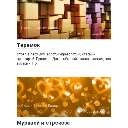
Сказки Виталия Бианки
0
1 просмотров
Теремок
Стоял в лесу дуб. Толстый-претолстый, старый-
престарый. Прилетел Дятел пёстрый, шапка красная, нос
вострый. По
Сказки Виталия Бианки
0
1 просмотров
Муравей и стрекоза