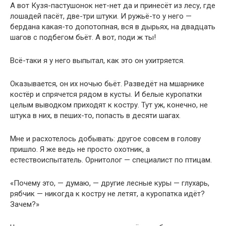
А вот Кузя-пастушонок нет-нет да и принесёт из лесу, где
лошадей пасёт, две-три штуки. И ружьё-то у него —
бердана какая-то допотопная, вся в дырьях, на двадцать
шагов с подбегом бьёт. А вот, поди ж ты!
Всё-таки я у него выпытал, как это он ухитряется.
Оказывается, он их ночью бьёт. Разведёт на мшарнике
костёр и спрячется рядом в кусты. И белые куропатки
целым выводком приходят к костру. Тут уж, конечно, не
штука в них, в пеших-то, попасть в десяти шагах.
Мне и расхотелось добывать: другое совсем в голову
пришло. Я же ведь не просто охотник, а
естествоиспытатель. Орнитолог — специалист по птицам.
«Почему это, — думаю, — другие лесные куры — глухарь,
рябчик — никогда к костру не летят, а куропатка идёт?
Зачем?»