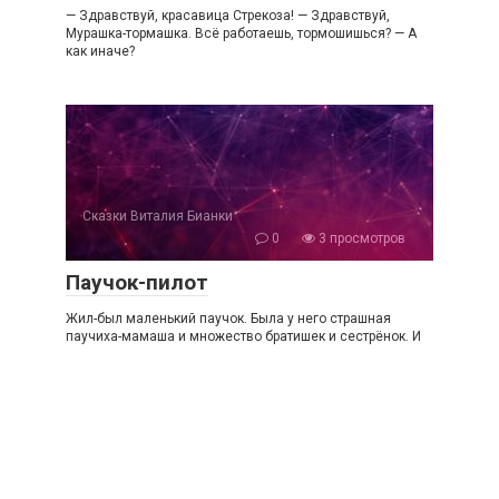
— Здравствуй, красавица Стрекоза! — Здравствуй,
Мурашка-тормашка. Всё работаешь, тормошишься? — А
как иначе?
Сказки Виталия Бианки
0
3 просмотров
Паучок-пилот
Жил-был маленький паучок. Была у него страшная
паучиха-мамаша и множество братишек и сестрёнок. И