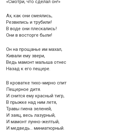
«Смотри, что сделал он!»
Ах, как они смеялись,
Резвились и трубили!
В воде они плескались!
Они в восторге были!
Он на прощанье им махал,
Кивали ему звери,
Ведь мамонт малыша отнес
Назад к его пещере.
В кроватке тихо-мирно спит
Пещерное дитя.
И снится ему красный тигр,
В прыжке над ним летя,
Травы гиена зеленей,
И заяц, весь лазурный,
И мамонт лунно-желтый,
И медведь… миниатюрный.