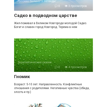
Русские былины и легенды
0
3 просмотров
Садко в подводном царстве
Жил-поживал в Великом Новгороде молодой Садко.
Богат и славен город Новгород. Терема в нем
Терапевтические сказки
0
4 просмотров
Гномик
Возраст: 5-10 лет. Направленность: Конфликтные
отношения с родителями. Негативные чувства (обида,
злость и пр.)