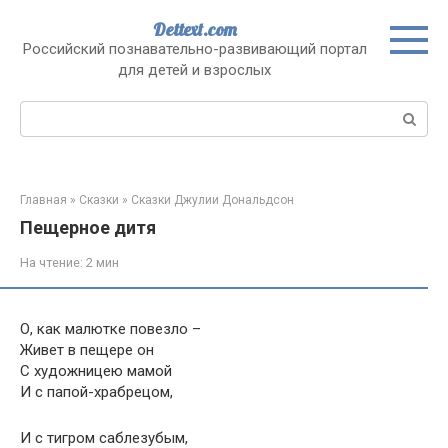
Перейти
Dettext.com
к
Российский познавательно-развивающий портал
контенту
для детей и взрослых
Поиск:
Главная
»
Сказки
»
Сказки Джулии Дональдсон
Пещерное дитя
На чтение:
2 мин
О, как малютке повезло –
Живет в пещере он
С художницею мамой
И с папой-храбрецом,
И с тигром саблезубым,