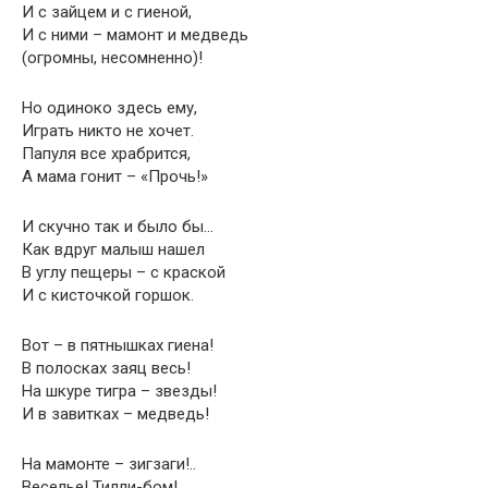
И с зайцем и с гиеной,
И с ними – мамонт и медведь
(огромны, несомненно)!
Но одиноко здесь ему,
Играть никто не хочет.
Папуля все храбрится,
А мама гонит – «Прочь!»
И скучно так и было бы…
Как вдруг малыш нашел
В углу пещеры – с краской
И с кисточкой горшок.
Вот – в пятнышках гиена!
В полосках заяц весь!
На шкуре тигра – звезды!
И в завитках – медведь!
На мамонте – зигзаги!..
Веселье! Тилли-бом!