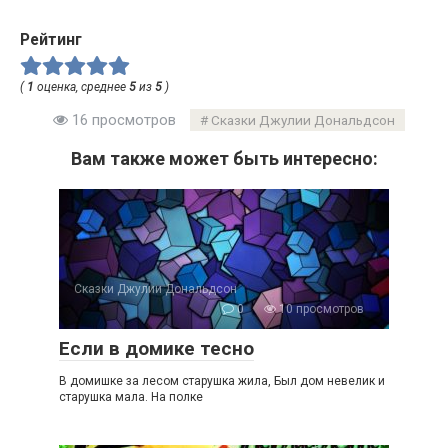
Рейтинг
(
1
оценка, среднее
5
из
5
)
16 просмотров
Сказки Джулии Дональдсон
Вам также может быть интересно:
Сказки Джулии Дональдсон
0
10 просмотров
Если в домике тесно
В домишке за лесом старушка жила, Был дом невелик и
старушка мала. На полке