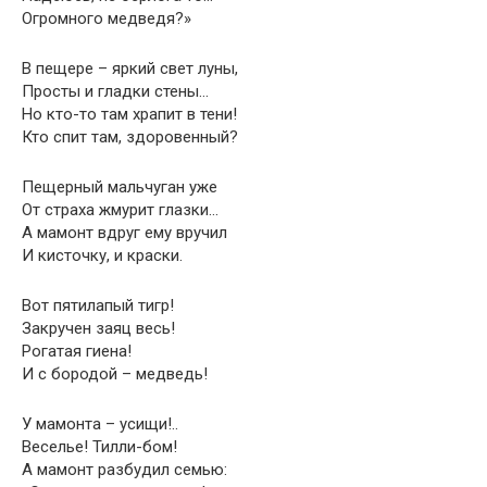
Огромного медведя?»
В пещере – яркий свет луны,
Просты и гладки стены…
Но кто-то там храпит в тени!
Кто спит там, здоровенный?
Пещерный мальчуган уже
От страха жмурит глазки…
А мамонт вдруг ему вручил
И кисточку, и краски.
Вот пятилапый тигр!
Закручен заяц весь!
Рогатая гиена!
И с бородой – медведь!
У мамонта – усищи!..
Веселье! Тилли-бом!
А мамонт разбудил семью: