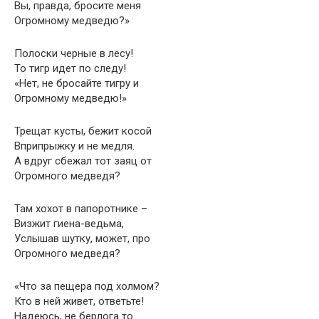
Вы, правда, бросите меня
Огромному медведю?»
Полоски черные в лесу!
То тигр идет по следу!
«Нет, не бросайте тигру и
Огромному медведю!»
Трещат кусты, бежит косой
Вприпрыжку и не медля.
А вдруг сбежал тот заяц от
Огромного медведя?
Там хохот в папоротнике –
Визжит гиена-ведьма,
Услышав шутку, может, про
Огромного медведя?
«Что за пещера под холмом?
Кто в ней живет, ответьте!
Надеюсь, не берлога то…