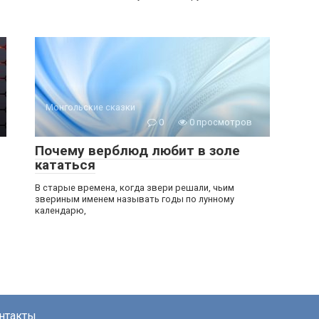
Монгольские сказки
0
0 просмотров
Почему верблюд любит в золе
кататься
В старые времена, когда звери решали, чьим
звериным именем называть годы по лунному
календарю,
нтакты