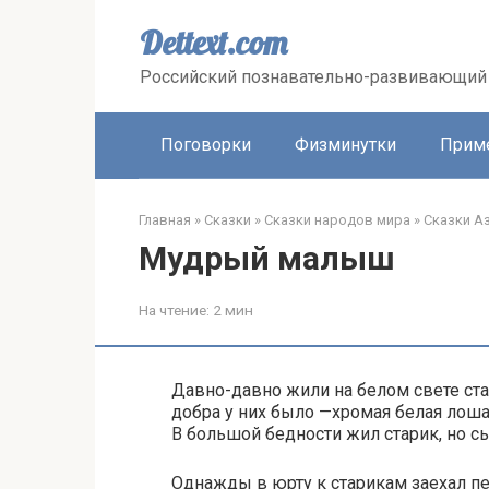
Перейти
к
Dettext.com
контенту
Российский познавательно-развивающий 
Поговорки
Физминутки
Прим
Главная
»
Сказки
»
Сказки народов мира
»
Сказки А
Мудрый малыш
На чтение:
2 мин
Давно-давно жили на белом свете ста
добра у них было —хромая белая лошад
В большой бедности жил старик, но с
Однажды в юрту к старикам заехал пе