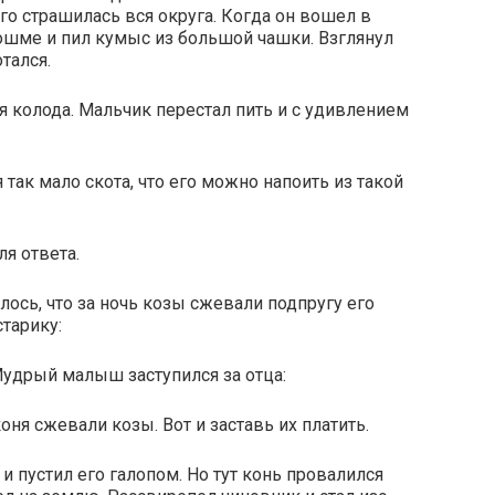
его страшилась вся округа. Когда он вошел в
ошме и пил кумыс из большой чашки. Взглянул
тался.
ая колода. Мальчик перестал пить и с удивлением
 так мало скота, что его можно напоить из такой
я ответа.
алось, что за ночь козы сжевали подпругу его
старику:
 Мудрый малыш заступился за отца:
оня сжевали козы. Вот и заставь их платить.
и пустил его галопом. Но тут конь провалился