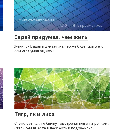
Монгольские сказки
0
5 просмотров
Бадай придумал, чем жить
Женился Бадай и думает: на что же будет жить его
семья? Думал он, думал
Монгольские сказки
0
0 просмотров
Тигр, як и лиса
Случилось как-то бычку повстречаться с тигренком.
Стали они вместе в лесу жить и подружились.