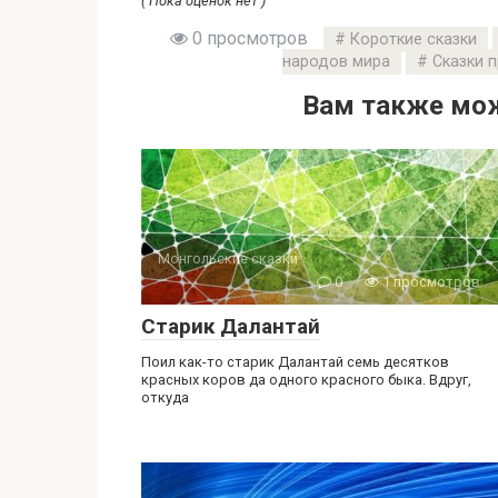
( Пока оценок нет )
0 просмотров
Короткие сказки
народов мира
Сказки п
Вам также мож
Монгольские сказки
0
1 просмотров
Старик Далантай
Поил как-то старик Далантай семь десятков
красных коров да одного красного быка. Вдруг,
откуда