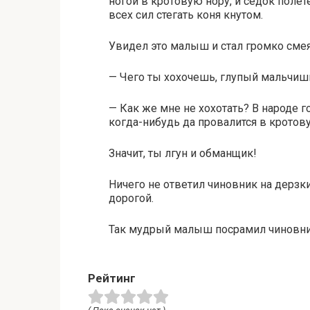
ногой в кротовую нору, и седок полет
всех сил стегать коня кнутом.
Увидел это малыш и стал громко смея
— Чего ты хохочешь, глупый мальчиш
— Как же мне не хохотать? В народе г
когда-нибудь да провалится в кротову
Значит, ты лгун и обманщик!
Ничего не ответил чиновник на дерзки
дорогой.
Так мудрый малыш посрамил чиновни
Рейтинг