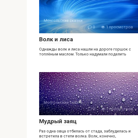
Монгольские сказки
0
1 просмотров
Волк и лиса
Однажды волк и лиса нашли на дороге горшок с
топлёным маслом. Только надумали поделить
Монгольские сказки
0
1 просмотров
Мудрый заяц
Раз одна овца отбилась от стада, заблудилась и
встретила в степи волка. Волк, конечно,