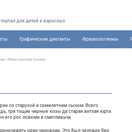
портал для детей и взрослых
еты
Графические диктанты
Фразеологизмы
зии
»
Монгольские сказки
рик со старухой и семилетним сыном. Всего
ь, три тощие черные козы да старая ветхая юрта.
ын его рос ловким и сметливым.
реночевать один чиновник. Это был человек без