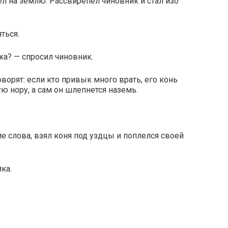
ел на землю. Рассвирепел чиновник и стал изо
ться.
ка? — спросил чиновник.
оворят: если кто привык много врать, его конь
ю нору, а сам он шлепнется наземь.
е слова, взял коня под уздцы и поплелся своей
ка.