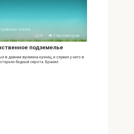
трийские сказки
0
1 просмотров
нственное подземелье
л в давние времена кузнец, и служил у него в
стерьях бедный сирота. Бранил