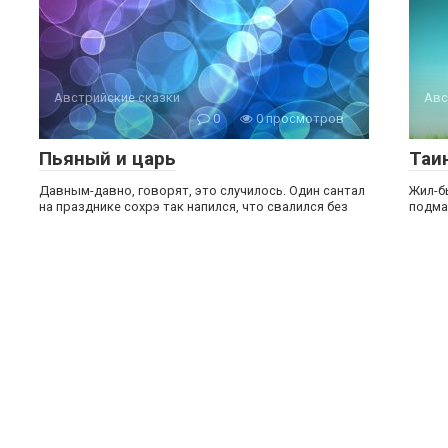
Австрийские сказки
Авс
0
0 просмотров
Пьяный и царь
Таи
Давным-давно, говорят, это случилось. Один сантал
Жил-бы
на празднике сохрэ так напился, что свалился без
подма