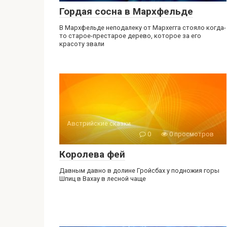
Гордая сосна в Мархфельде
В Мархфельде неподалеку от Мархегга стояло когда-
то старое-престарое дерево, которое за его
красоту звали
Австрийские сказки
0
0 просмотров
Королева фей
Давным давно в долине Гройсбах у подножия горы
Шпиц в Вахау в лесной чаще