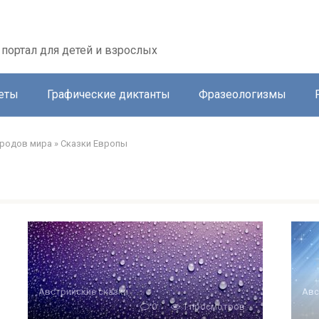
портал для детей и взрослых
еты
Графические диктанты
Фразеологизмы
ародов мира
»
Сказки Европы
Австрийские сказки
Авс
0
1 просмотров