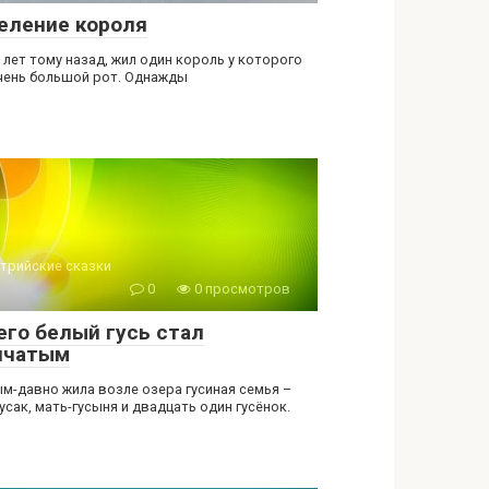
еление короля
 лет тому назад, жил один король у которого
чень большой рот. Однажды
трийские сказки
0
0 просмотров
его белый гусь стал
пчатым
м-давно жила возле озера гусиная семья –
усак, мать-гусыня и двадцать один гусёнок.