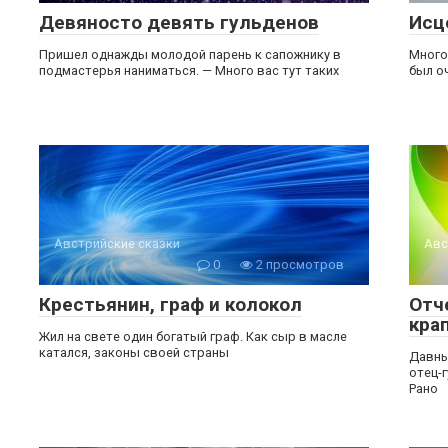
Девяносто девять гульденов
Исц
Пришел однажды молодой парень к сапожнику в
Много
подмастерья наниматься. — Много вас тут таких
был о
Австрийские сказки
Авс
0
2 просмотров
Крестьянин, граф и колокол
Отч
кра
Жил на свете один богатый граф. Как сыр в масле
катался, законы своей страны
Давны
отец-г
Рано