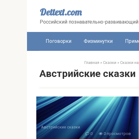
Перейти
к
Dettext.com
контенту
Российский познавательно-развивающий 
Поговорки
Физминутки
Прим
Главная
»
Сказки
»
Сказки н
Австрийские сказки
Австрийские сказки
0
0 просмотров