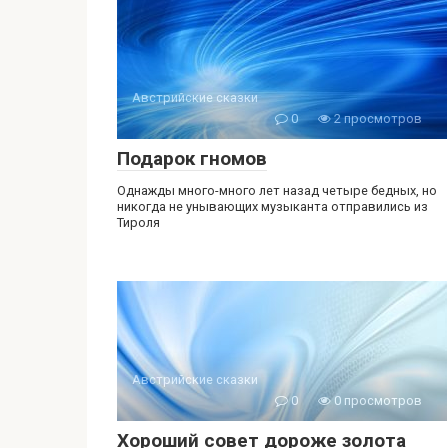
Австрийские сказки
0
2 просмотров
Подарок гномов
Однажды много-много лет назад четыре бедных, но
никогда не унывающих музыканта отправились из
Тироля
Австрийские сказки
0
0 просмотров
Хороший совет дороже золота