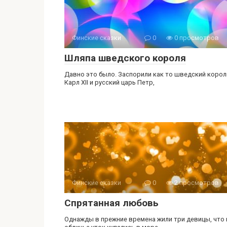
Финские сказки
0
0 просмотров
Шляпа шведского короля
Давно это было. Заспорили как то шведский корол
Карл ХII и русский царь Петр,
Финские сказки
0
2 просмотров
Спрятанная любовь
Однажды в прежние времена жили три девицы, что 