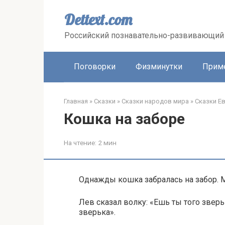
Перейти
к
Dettext.com
контенту
Российский познавательно-развивающий 
Поговорки
Физминутки
Прим
Главная
»
Сказки
»
Сказки народов мира
»
Сказки Е
Кошка на заборе
На чтение:
2 мин
Однажды кошка забралась на забор. 
Лев сказал волку: «Ешь ты того зверьк
зверька».