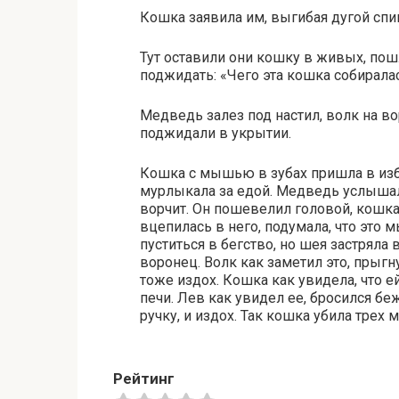
Кошка заявила им, выгибая дугой спин
Тут оставили они кошку в живых, пошл
поджидать: «Чего эта кошка собирала
Медведь залез под настил, волк на вор
поджидали в укрытии.
Кошка с мышью в зубах пришла в избу
мурлыкала за едой. Медведь услышал
ворчит. Он пошевелил головой, кошка
вцепилась в него, подумала, что это 
пуститься в бегство, но шея застряла 
воронец. Волк как заметил это, прыгну
тоже издох. Кошка как увидела, что е
печи. Лев как увидел ее, бросился бе
ручку, и издох. Так кошка убила трех 
Рейтинг