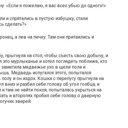
у: «Если я пожелаю, я вас всех убью до одного!»
и и спрятались в пустую избушку, стали
сь сделать?»
онец, а лев на печку. Там они притаились и
, прыгнула на стол, чтобы съесть свою добычу, и
 это мурлыканье и хотел поглядеть поближе, кто
 заметила медвежье ухо в щели пола и
мышь. Медведь испугался этого, попытался
в полу и он издох. Кошка с перепугу прыгнула на
л вниз и разбил себе голову об угол голбца, и
й и там не найти покоя, попыталась укрыться на
жать и второпях пробил себе голову о дверную
могучих зверей.