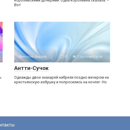
королевскими дочерями. Одна королевна сказала: –
Вот
Финские сказки
0
1 просмотров
Антти-Сучок
ь
Однажды двое знахарей набрели поздно вечером на
крестьянскую избушку и попросились на ночлег. Но
нтакты