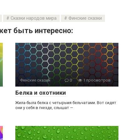
Сказки народов мира
Финские сказки
ет быть интересно:
Финские сказки
0
1 просмотров
Белка и охотники
и
Жила-была белка с четырьмя бельчатами. Вот сидят
они у себя в гнезде, слышат —