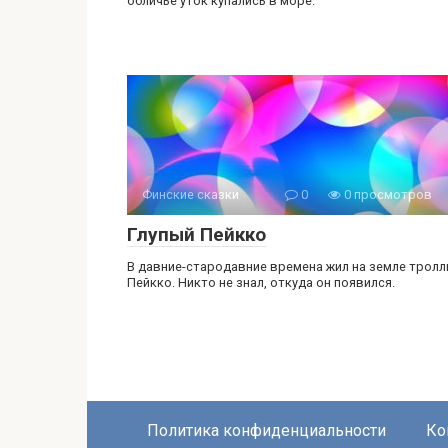
обличье уток купались в море.
Финские сказки
0
0 просмотров
Глупый Пейкко
В давние-стародавние времена жил на земле тролл
Пейкко. Никто не знал, откуда он появился.
Политика конфиденциальности
Ко