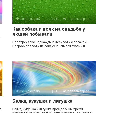
Финские сказки
0
1 просмотров
Как собака и волк на свадьбе у
людей побывали
ь
Повстречались однажды в лесу волк с собакой.
Набросился волк на собаку, вцепился зубами и
Финские сказки
0
2 просмотров
Белка, кукушка и лягушка
в
Белка, кукушка и лягушка прежде были тремя