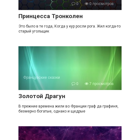
0
0 просмотров
Принцесса Тронколен
Это было в те года, Когда у кур росли рога. Жил когда-то
старый угольщик
Французские сказки
0
7 просмотров
Золотой Драгун
В прежние времена жили во Франции граф да графиня,
безмерно богатые, однако и щедрые