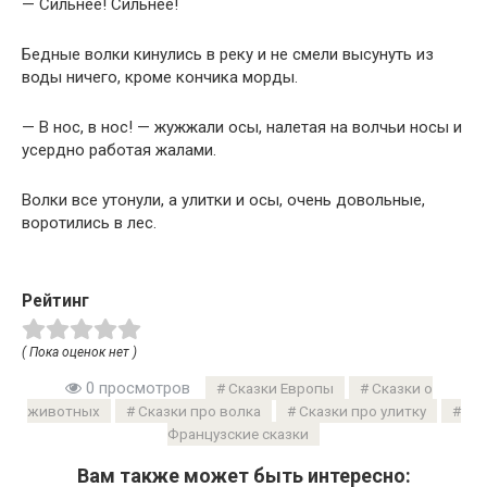
— Сильнее! Сильнее!
Бедные волки кинулись в реку и не смели высунуть из
воды ничего, кроме кончика морды.
— В нос, в нос! — жужжали осы, налетая на волчьи носы и
усердно работая жалами.
Волки все утонули, а улитки и осы, очень довольные,
воротились в лес.
Рейтинг
( Пока оценок нет )
0 просмотров
Сказки Европы
Сказки о
животных
Сказки про волка
Сказки про улитку
Французские сказки
Вам также может быть интересно: