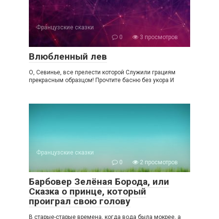
Французские сказки
0
3 просмотров
Влюбленный лев
О, Севинье, все прелести которой Служили грациям
прекрасным образцом! Прочтите басню без укора И
Французские сказки
0
2 просмотров
Барбовер Зелёная Борода, или
Сказка о принце, который
проиграл свою голову
В старые-старые времена, когда вода была мокрее, а