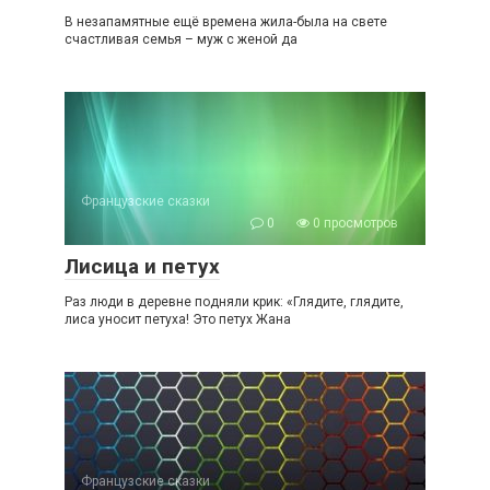
В незапамятные ещё времена жила-была на свете
счастливая семья – муж с женой да
Французские сказки
0
0 просмотров
Лисица и петух
Раз люди в деревне подняли крик: «Глядите, глядите,
лиса уносит петуха! Это петух Жана
Французские сказки