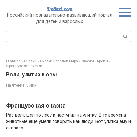
Перейти
Dettext.com
к
Российский познавательно-развивающий портал
контенту
для детей и взрослых
Поиск:
Главная
»
Сказки
»
Сказки народов мира
»
Сказки Европы
»
Французские сказки
Волк, улитка и осы
На чтение:
3 мин
Французская сказка
Раз волк шел по лесу и наступил на улитку. В те времена
животные еще умели говорить как люди. Вот улитка ему и
сказала: