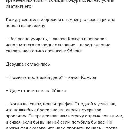
временем исчезла. – Убийца! Кожура хотел нас убить!
Хватайте его!
Кожуру схватили и бросили в темницу, а через три дня
повели на виселицу.
– Всё равно умирать, – сказал Кожура и попросил
исполнить его последнее желание – перед смертью
сказать несколько слов жене Яблока.
Девушка согласилась.
– Помните постоялый двор? – начал Кожура.
– Да, – ответила жена Яблока.
– Когда вы спали, вошли три феи. От одной я услышал,
что волшебник бросил вслед своей дочери три
проклятия. Он предсказал вам встречу с тремя лошадьми,
и сивая, если бы вы на неё сели, погубила бы вас. Но
другая фея сказала, что надо прогнать лошадь – тогда