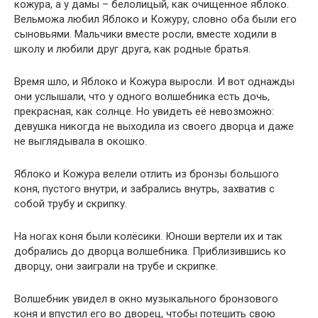
кожура, а у дамы – белолицый, как очищенное яблоко.
Вельможа любил Яблоко и Кожуру, словно оба были его
сыновьями. Мальчики вместе росли, вместе ходили в
школу и любили друг друга, как родные братья.
Время шло, и Яблоко и Кожура выросли. И вот однажды
они услышали, что у одного волшебника есть дочь,
прекрасная, как солнце. Но увидеть её невозможно:
девушка никогда не выходила из своего дворца и даже
не выглядывала в окошко.
Яблоко и Кожура велели отлить из бронзы большого
коня, пустого внутри, и забрались внутрь, захватив с
собой трубу и скрипку.
На ногах коня были колёсики. Юноши вертели их и так
добрались до дворца волшебника. Приблизившись ко
дворцу, они заиграли на трубе и скрипке.
Волшебник увидел в окно музыкального бронзового
коня и впустил его во дворец, чтобы потешить свою