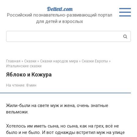
Перейти
Dettext.com
к
Российский познавательно-развивающий портал
контенту
для детей и взрослых
Поиск:
Главная
»
Сказки
»
Сказки народов мира
»
Сказки Европы
»
Итальянские сказки
Яблоко и Кожура
На чтение:
8 мин
Жили-были на свете муж и жена, очень знатные
вельможи.
Хотелось им иметь сына, но сына, как на грех, всё не
было и не было. И вот однажды встретил муж на улице