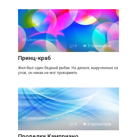
Итальянские сказки
0
3 просмотров
Принц-краб
Жил-был один бедный рыбак. На деньги, вырученные за
улов, он никак не мог прокормить
Итальянские сказки
0
3 просмотров
Проделки Камприано