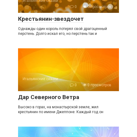
Итальянские сказки
0
0 просмотров
Крестьянин-звездочет
Однажды один король потерял свой драгоценный
перстень. Долго искал его, но перстень так и
Итальянские сказки
0
0 просмотров
Дар Северного Ветра
Высоко в горах, на монастырской земле, жил
крестьянин по имени Джеппоне. Каждый год он