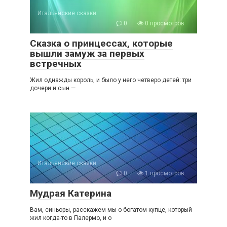
Итальянские сказки
0
0 просмотров
Сказка о принцессах, которые
вышли замуж за первых
встречных
Жил однажды король, и было у него четверо детей: три
дочери и сын —
Итальянские сказки
0
1 просмотров
Мудрая Катерина
Вам, синьоры, расскажем мы о богатом купце, который
жил когда-то в Палермо, и о