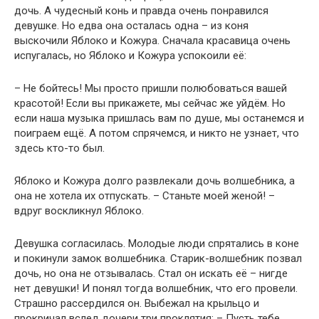
дочь. А чудесный конь и правда очень понравился
девушке. Но едва она осталась одна – из коня
выскочили Яблоко и Кожура. Сначала красавица очень
испугалась, но Яблоко и Кожура успокоили её:
– Не бойтесь! Мы просто пришли полюбоваться вашей
красотой! Если вы прикажете, мы сейчас же уйдём. Но
если наша музыка пришлась вам по душе, мы останемся и
поиграем ещё. А потом спрячемся, и никто не узнает, что
здесь кто-то был.
Яблоко и Кожура долго развлекали дочь волшебника, а
она не хотела их отпускать. – Станьте моей женой! –
вдруг воскликнул Яблоко.
Девушка согласилась. Молодые люди спрятались в коне
и покинули замок волшебника. Старик-волшебник позвал
дочь, но она не отзывалась. Стал он искать её – нигде
нет девушки! И понял тогда волшебник, что его провели.
Страшно рассердился он. Выбежал на крыльцо и
прокричал вслед дочери три проклятия: – Пусть тебе