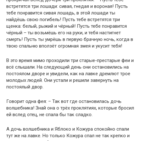
встретятся три лошади: сивая, гнедая и вороная! Пусть
тебе понравится сивая лошадь, в этой лошади ты
найдёшь свою погибель! Пусть тебе встретятся три
щенка: белый, рыжий и чёрный! Пусть тебе понравится
чёрный – ты возьмёшь его на руки, и тебя настигнет
смерть! Пусть ты умрёшь в первую брачную ночь, когда в
твою спальню вползёт огромная змея и укусит тебя!
В это время мимо проходили три старые-престарые феи и
всё слышали. На следующий день они остановились на
постоялом дворе и увидели, как на лавке дремлют трое
молодых людей. Они устали и решили завернуть на
постоялый двор.
Говорит одна фея: – Так вот где остановилась дочь
волшебника! Знай она о трёх проклятиях, которые бросил
ей вслед отец, не спала бы так сладко.
А дочь волшебника и Яблоко и Кожура спокойно спали
тут же на лавке. Но только Кожура спал не так крепко и