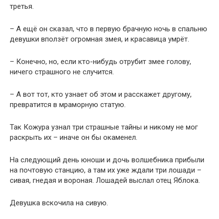
третья.
– А ещё он сказал, что в первую брачную ночь в спальню
девушки вползёт огромная змея, и красавица умрёт.
– Конечно, но, если кто-нибудь отрубит змее голову,
ничего страшного не случится.
– А вот тот, кто узнает об этом и расскажет другому,
превратится в мраморную статую.
Так Кожура узнал три страшные тайны и никому не мог
раскрыть их – иначе он бы окаменел.
На следующий день юноши и дочь волшебника прибыли
на почтовую станцию, а там их уже ждали три лошади –
сивая, гнедая и вороная. Лошадей выслал отец Яблока.
Девушка вскочила на сивую.