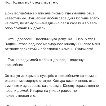
Но… Только мой отец спасёт его!
Дочь волшебника написала письмо, где умоляла отца
навестить её. Волшебник любил своё дитя больше всего
на свете, поэтому он немедленно сел в карету и во весь
опор помчался к дочери.
– Отец, дорогой! – воскликнула девушка – Прошу тебя!
Видишь этого бедного мраморного юношу? Он спас меня
от твоих проклятий и обратился в камень. Оживи его!
– Только ради моей любви к дочери, – вздохнул
волшебник.
Он вынул из кармана пузырёк с волшебными каплями и
окропил мраморную статую. Кожура ожил и вновь стал
румяным и здоровым, как прежде. Юношу торжественно
повели домой. И народ на улицах радостно
приветствовал его: