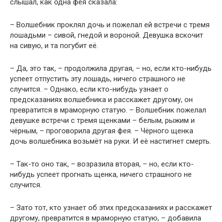
слышал, как одна фея сказала:
– Волшебник проклял дочь и пожелал ей встречи с тремя
лошадьми – сивой, гнедой и вороной. Девушка вскочит
на сивую, и та погубит её.
– Да, это так, – продолжила другая, – но, если кто-нибудь
успеет отпустить эту лошадь, ничего страшного не
случится. – Однако, если кто-нибудь узнает о
предсказаниях волшебника и расскажет другому, он
превратится в мраморную статую. – Волшебник пожелал
девушке встречи с тремя щенками – белым, рыжим и
чёрным, – проговорила другая фея. – Чёрного щенка
дочь волшебника возьмёт на руки. И её настигнет смерть.
– Так-то оно так, – возразила вторая, – но, если кто-
нибудь успеет прогнать щенка, ничего страшного не
случится.
– Зато тот, кто узнает об этих предсказаниях и расскажет
другому, превратится в мраморную статую, – добавила