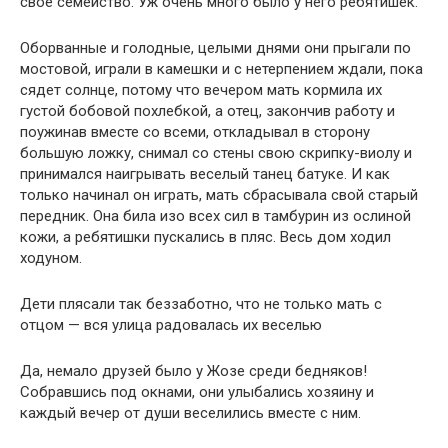
свое семейство. Уж очень много было у него ребятишек.
Оборванные и голодные, целыми днями они прыгали по
мостовой, играли в камешки и с нетерпением ждали, пока
сядет солнце, потому что вечером мать кормила их
густой бобовой похлебкой, а отец, закончив работу и
поужинав вместе со всеми, откладывал в сторону
большую ложку, снимал со стены свою скрипку-виолу и
принимался наигрывать веселый танец батуке. И как
только начинал он играть, мать сбрасывала свой старый
передник. Она била изо всех сил в тамбурин из ослиной
кожи, а ребятишки пускались в пляс. Весь дом ходил
ходуном.
Дети плясали так беззаботно, что не только мать с
отцом — вся улица радовалась их веселью
Да, немало друзей было у Жозе среди бедняков!
Собравшись под окнами, они улыбались хозяину и
каждый вечер от души веселились вместе с ним.