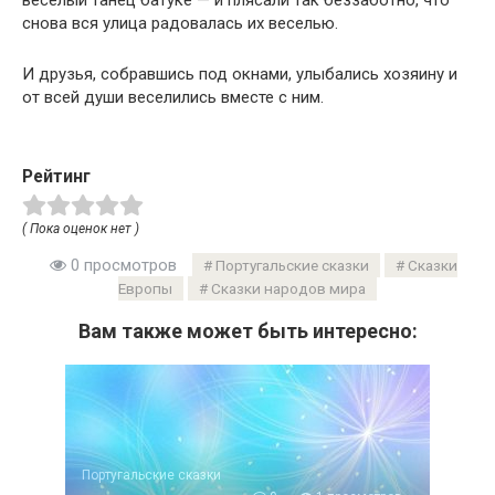
веселый танец батуке — и плясали так беззаботно, что
снова вся улица радовалась их веселью.
И друзья, собравшись под окнами, улыбались хозяину и
от всей души веселились вместе с ним.
Рейтинг
( Пока оценок нет )
0 просмотров
Португальские сказки
Сказки
Европы
Сказки народов мира
Вам также может быть интересно:
Португальские сказки