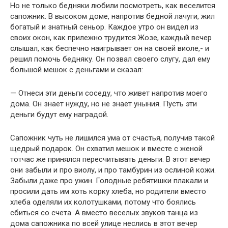
Но не только бедняки любили посмотреть, как веселится
сапожник. В высоком доме, напротив бедной лачуги, жил
богатый и знатный сеньор. Каждое утро он видел из
своих окон, как прилежно трудится Жозе, каждый вечер
слышал, как беспечно наигрывает он на своей виоле,- и
решил помочь бедняку. Он позвал своего слугу, дал ему
большой мешок с деньгами и сказал:
— Отнеси эти деньги соседу, что живет напротив моего
дома. Он знает нужду, но не знает уныния. Пусть эти
деньги будут ему наградой.
Сапожник чуть не лишился ума от счастья, получив такой
щедрый подарок. Он схватил мешок и вместе с женой
тотчас же принялся пересчитывать деньги. В этот вечер
они забыли и про виолу, и про тамбурин из ослиной кожи.
Забыли даже про ужин. Голодные ребятишки плакали и
просили дать им хоть корку хлеба, но родители вместо
хлеба оделяли их колотушками, потому что боялись
сбиться со счета. А вместо веселых звуков танца из
дома сапожника по всей улице неслись в этот вечер