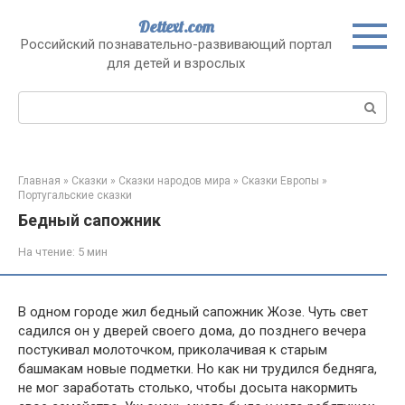
Перейти
Dettext.com
к
Российский познавательно-развивающий портал
контенту
для детей и взрослых
Поиск:
Главная
»
Сказки
»
Сказки народов мира
»
Сказки Европы
»
Португальские сказки
Бедный сапожник
На чтение:
5 мин
В одном городе жил бедный сапожник Жозе. Чуть свет
садился он у дверей своего дома, до позднего вечера
постукивал молоточком, приколачивая к старым
башмакам новые подметки. Но как ни трудился бедняга,
не мог заработать столько, чтобы досыта накормить