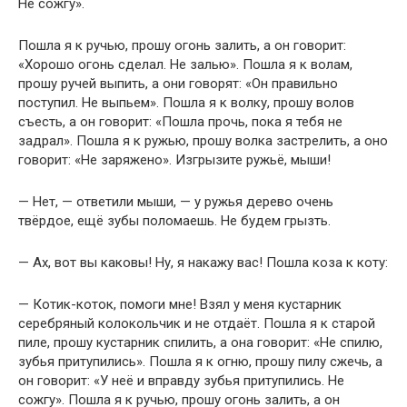
Не сожгу».
Пошла я к ручью, прошу огонь залить, а он говорит:
«Хорошо огонь сделал. Не залью». Пошла я к волам,
прошу ручей выпить, а они говорят: «Он правильно
поступил. Не выпьем». Пошла я к волку, прошу волов
съесть, а он говорит: «Пошла прочь, пока я тебя не
задрал». Пошла я к ружью, прошу волка застрелить, а оно
говорит: «Не заряжено». Изгрызите ружьё, мыши!
— Нет, — ответили мыши, — у ружья дерево очень
твёрдое, ещё зубы поломаешь. Не будем грызть.
— Ах, вот вы каковы! Ну, я накажу вас! Пошла коза к коту:
— Котик-коток, помоги мне! Взял у меня кустарник
серебряный колокольчик и не отдаёт. Пошла я к старой
пиле, прошу кустарник спилить, а она говорит: «Не спилю,
зубья притупились». Пошла я к огню, прошу пилу сжечь, а
он говорит: «У неё и вправду зубья притупились. Не
сожгу». Пошла я к ручью, прошу огонь залить, а он