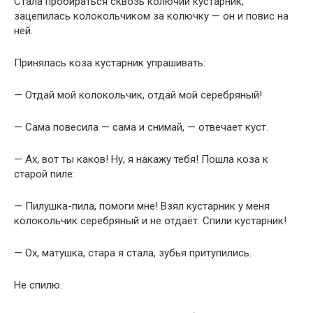
Стала пробираться сквозь колючий кустарник,
зацепилась колокольчиком за колючку — он и повис на
ней.
Принялась коза кустарник упрашивать:
— Отдай мой колокольчик, отдай мой серебряный!
— Сама повесила — сама и снимай, — отвечает куст.
— Ах, вот ты каков! Ну, я накажу тебя! Пошла коза к
старой пиле:
— Пилушка-пила, помоги мне! Взял кустарник у меня
колокольчик серебряный и не отдаёт. Спили кустарник!
— Ох, матушка, стара я стала, зубья притупились.
Не спилю.