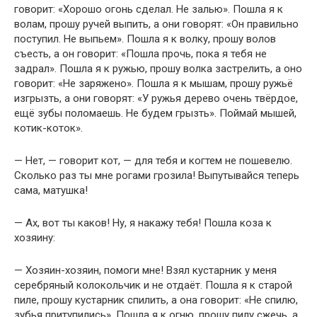
говорит: «Хорошо огонь сделал. Не залью». Пошла я к
волам, прошу ручей выпить, а они говорят: «Он правильно
поступил. Не выпьем». Пошла я к волку, прошу волов
съесть, а он говорит: «Пошла прочь, пока я тебя не
задрал». Пошла я к ружью, прошу волка застрелить, а оно
говорит: «Не заряжено». Пошла я к мышам, прошу ружьё
изгрызть, а они говорят: «У ружья дерево очень твёрдое,
ещё зубы поломаешь. Не будем грызть». Поймай мышей,
котик-коток».
— Нет, — говорит кот, — для тебя и когтем не пошевелю.
Сколько раз ты мне рогами грозила! Выпутывайся теперь
сама, матушка!
— Ах, вот ты каков! Ну, я накажу тебя! Пошла коза к
хозяину:
— Хозяин-хозяин, помоги мне! Взял кустарник у меня
серебряный колокольчик и не отдаёт. Пошла я к старой
пиле, прошу кустарник спилить, а она говорит: «Не спилю,
зубья притупились». Пошла я к огню, прошу пилу сжечь, а