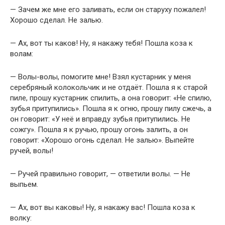
— Зачем же мне его заливать, если он старуху пожалел!
Хорошо сделал. Не залью.
— Ах, вот ты каков! Ну, я накажу тебя! Пошла коза к
волам:
— Волы-волы, помогите мне! Взял кустарник у меня
серебряный колокольчик и не отдаёт. Пошла я к старой
пиле, прошу кустарник спилить, а она говорит: «Не спилю,
зубья притупились». Пошла я к огню, прошу пилу сжечь, а
он говорит: «У неё и вправду зубья притупились. Не
сожгу». Пошла я к ручью, прошу огонь залить, а он
говорит: «Хорошо огонь сделал. Не залью». Выпейте
ручей, волы!
— Ручей правильно говорит, — ответили волы. — Не
выпьем.
— Ах, вот вы каковы! Ну, я накажу вас! Пошла коза к
волку: