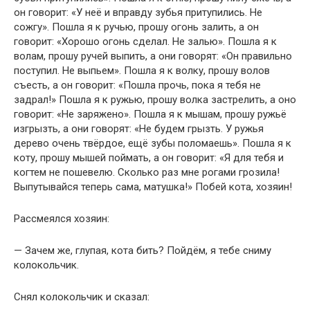
он говорит: «У неё и вправду зубья притупились. Не
сожгу». Пошла я к ручью, прошу огонь залить, а он
говорит: «Хорошо огонь сделал. Не залью». Пошла я к
волам, прошу ручей выпить, а они говорят: «Он правильно
поступил. Не выпьем». Пошла я к волку, прошу волов
съесть, а он говорит: «Пошла прочь, пока я тебя не
задрал!» Пошла я к ружью, прошу волка застрелить, а оно
говорит: «Не заряжено». Пошла я к мышам, прошу ружьё
изгрызть, а они говорят: «Не будем грызть. У ружья
дерево очень твёрдое, ещё зубы поломаешь». Пошла я к
коту, прошу мышей поймать, а он говорит: «Я для тебя и
когтем не пошевелю. Сколько раз мне рогами грозила!
Выпутывайся теперь сама, матушка!» Побей кота, хозяин!
Рассмеялся хозяин:
— Зачем же, глупая, кота бить? Пойдём, я тебе сниму
колокольчик.
Снял колокольчик и сказал: