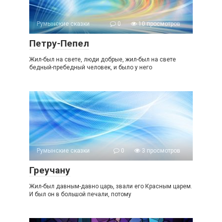
Румынские сказки
0
10 просмотров
Петру-Пепел
Жил-был на свете, люди добрые, жил-был на свете
бедный-пребедный человек, и было у него
Румынские сказки
0
3 просмотров
Греучану
Жил-был давным-давно царь, звали его Красным царем.
И был он в большой печали, потому