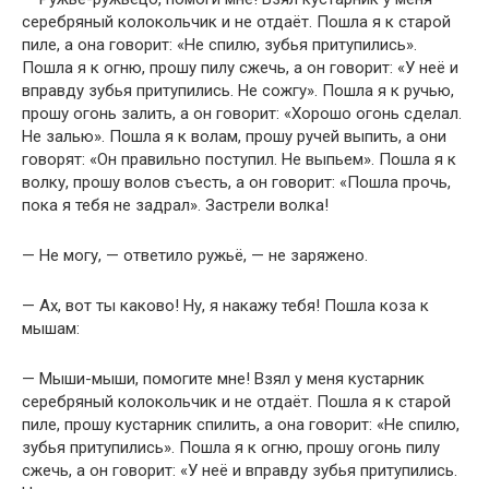
серебряный колокольчик и не отдаёт. Пошла я к старой
пиле, а она говорит: «Не спилю, зубья притупились».
Пошла я к огню, прошу пилу сжечь, а он говорит: «У неё и
вправду зубья притупились. Не сожгу». Пошла я к ручью,
прошу огонь залить, а он говорит: «Хорошо огонь сделал.
Не залью». Пошла я к волам, прошу ручей выпить, а они
говорят: «Он правильно поступил. Не выпьем». Пошла я к
волку, прошу волов съесть, а он говорит: «Пошла прочь,
пока я тебя не задрал». Застрели волка!
— Не могу, — ответило ружьё, — не заряжено.
— Ах, вот ты каково! Ну, я накажу тебя! Пошла коза к
мышам:
— Мыши-мыши, помогите мне! Взял у меня кустарник
серебряный колокольчик и не отдаёт. Пошла я к старой
пиле, прошу кустарник спилить, а она говорит: «Не спилю,
зубья притупились». Пошла я к огню, прошу огонь пилу
сжечь, а он говорит: «У неё и вправду зубья притупились.