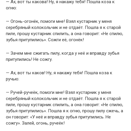
— Ах, вот ты какова! Ну, я накажу тебя! Пошла коза к
огню:
— Огонь-огонёк, помоги мне! Взял кустарник у меня
серебряный колокольчик и не отдаёт. Пошла я к старой
пиле, прошу кустарник спилить, а она говорит: «Не спилю,
зубья притупились». Сожги её, огонёк!
— Зачем мне сжигать пилу, когда у неё и вправду зубья
притупились! Не сожгу.
— Ах, вот ты каков! Ну, я накажу тебя! Пошла коза к
ручью:
— Ручей-ручеёк, помоги мне! Взял кустарник у меня
серебряный колокольчик и не отдаёт. Пошла я к старой
пиле, прошу кустарник спилить, а она говорит: «Не спилю,
зубья притупились». Пошла я к огню, прошу пилу сжечь, а
он говорит: «У неё и вправду зубья притупились. Не
сожгу». Залей, огонь, ручеёк!