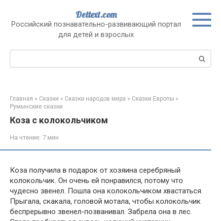
Перейти
Dettext.com
к
Российский познавательно-развивающий портал
контенту
для детей и взрослых
Поиск:
Главная
»
Сказки
»
Сказки народов мира
»
Сказки Европы
»
Румынские сказки
Коза с колокольчиком
На чтение:
7 мин
Коза получила в подарок от хозяина серебряный
колокольчик. Он очень ей понравился, потому что
чудесно звенел. Пошла она колокольчиком хвастаться.
Прыгала, скакала, головой мотала, чтобы колокольчик
беспрерывно звенел-позванивал. Забрела она в лес.