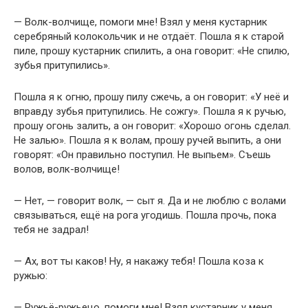
— Волк-волчище, помоги мне! Взял у меня кустарник
серебряный колокольчик и не отдаёт. Пошла я к старой
пиле, прошу кустарник спилить, а она говорит: «Не спилю,
зубья притупились».
Пошла я к огню, прошу пилу сжечь, а он говорит: «У неё и
вправду зубья притупились. Не сожгу». Пошла я к ручью,
прошу огонь залить, а он говорит: «Хорошо огонь сделал.
Не залью». Пошла я к волам, прошу ручей выпить, а они
говорят: «Он правильно поступил. Не выпьем». Съешь
волов, волк-волчище!
— Нет, — говорит волк, — сыт я. Да и не люблю с волами
связываться, ещё на рога угодишь. Пошла прочь, пока
тебя не задрал!
— Ах, вот ты каков! Ну, я накажу тебя! Пошла коза к
ружью:
— Ружьё-ружьецо, помоги мне! Взял кустарник у меня