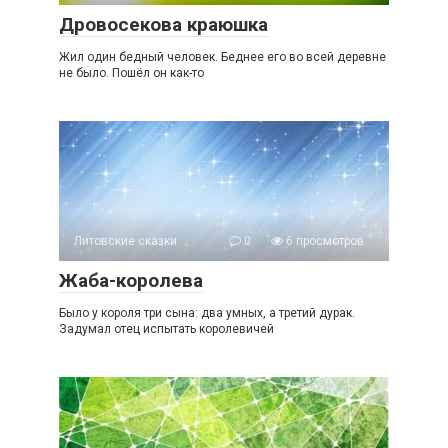
Дровосекова краюшка
Жил один бедный человек. Беднее его во всей деревне
не было. Пошёл он как-то
Литовские сказки
0
6 просмотров
Жаба-королева
Было у короля три сына: два умных, а третий дурак.
Задумал отец испытать королевичей