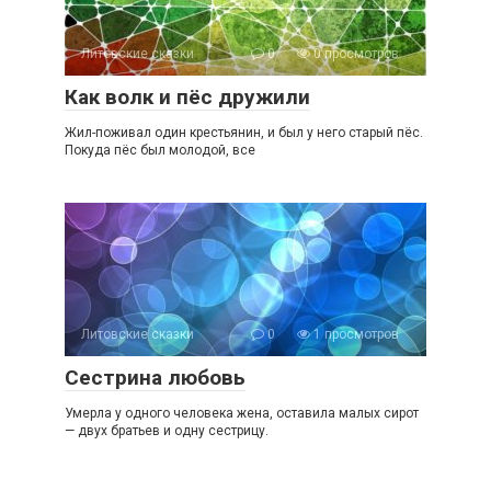
Литовские сказки
0
0 просмотров
Как волк и пёс дружили
Жил-поживал один крестьянин, и был у него старый пёс.
Покуда пёс был молодой, все
Литовские сказки
0
1 просмотров
Сестрина любовь
Умерла у одного человека жена, оставила малых сирот
— двух братьев и одну сестрицу.