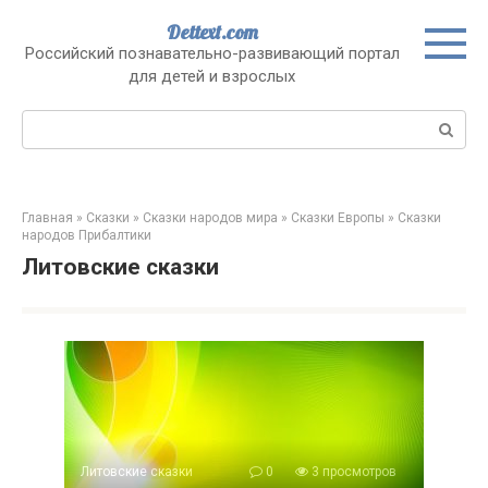
Перейти
Dettext.com
к
Российский познавательно-развивающий портал
контенту
для детей и взрослых
Поиск:
Главная
»
Сказки
»
Сказки народов мира
»
Сказки Европы
»
Сказки
народов Прибалтики
Литовские сказки
Литовские сказки
0
3 просмотров