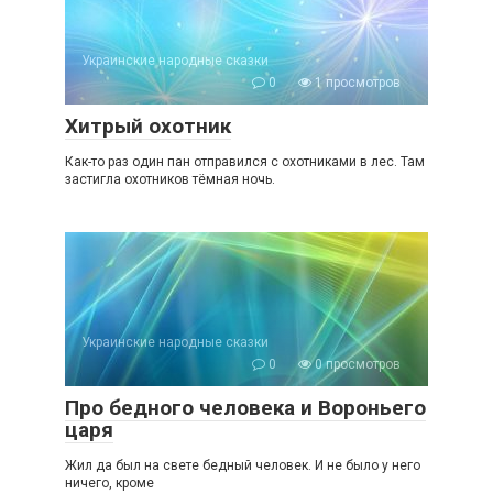
Украинские народные сказки
0
1 просмотров
Хитрый охотник
Как-то раз один пан отправился с охотниками в лес. Там
застигла охотников тёмная ночь.
Украинские народные сказки
0
0 просмотров
Про бедного человека и Вороньего
царя
Жил да был на свете бедный человек. И не было у него
ничего, кроме