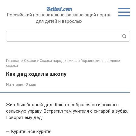
Перейти
Dettext.com
к
Российский познавательно-развивающий портал
контенту
для детей и взрослых
Поиск:
Главная
»
Сказки
»
Сказки народов мира
»
Украинские народные
сказки
Как дед ходил в школу
На чтение:
2 мин
Жил-был бедный дед. Как-то собрался он и пошел в
сельскую управу. Встретил там учителя с сигарой в зубах.
Говорит ему дед:
— Курите! Все курите!