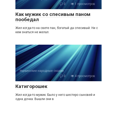
0
1 просмотров
Как мужик со спесивым паном
пообедал
Жил когда-то нa свете пан, богатый да спесивый. Ни с
кем знaться не желал.
Украинские народные сказки
0
4 просмотров
Катигорошек
Жил когда-то мужик. Было у него шестеро сыновей и
одна дочка. Вышли они в