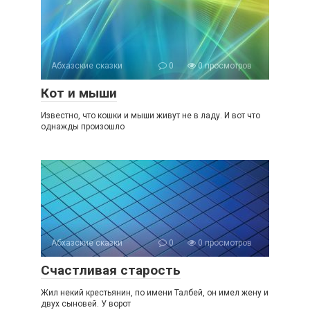
Абхазские сказки
0
0 просмотров
Кот и мыши
Известно, что кошки и мыши живут не в ладу. И вот что
однажды произошло
Абхазские сказки
0
0 просмотров
Счастливая старость
Жил некий крестьянин, по имени Талбей, он имел жену и
двух сыновей. У ворот