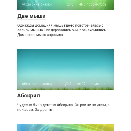
Абхазские сказки
0
0 просмотров
Две мыши
Однажды домашняя мышь где-то повстречалась с
лесной мышью. Поздоровались они, познакомились.
Домашняя мышь спросила
Абхазские сказки
0
37 просмотров
Абскрил
Чудесно было детство Абскрила. Он рос не по дням, а
по часам. За десять