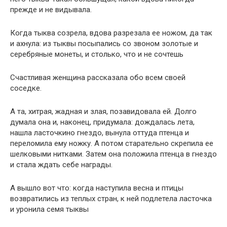
прежде и не видывала.
Когда тыква созрела, вдова разрезала ее ножом, да так
и ахнула: из тыквы посыпались со звоном золотые и
серебряные монеты, и столько, что и не сочтешь
Счастливая женщина рассказала обо всем своей
соседке.
А та, хитрая, жадная и злая, позавидовала ей. Долго
думала она и, наконец, придумала: дождалась лета,
нашла ласточкино гнездо, вынула оттуда птенца и
переломила ему ножку. А потом старательно скрепила ее
шелковыми нитками. Затем она положила птенца в гнездо
и стала ждать себе награды.
А вышло вот что: когда наступила весна и птицы
возвратились из теплых стран, к ней подлетела ласточка
и уронила семя тыквы