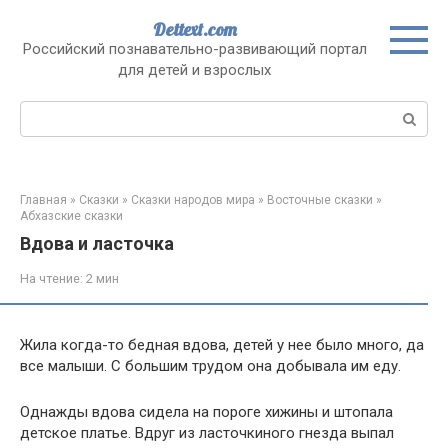
Перейти
Dettext.com
к
Российский познавательно-развивающий портал
контенту
для детей и взрослых
Поиск:
Главная
»
Сказки
»
Сказки народов мира
»
Восточные сказки
»
Абхазские сказки
Вдова и ласточка
На чтение:
2 мин
Жила когда-то бедная вдова, детей у нее было много, да
все малыши. С большим трудом она добывала им еду.
Однажды вдова сидела на пороге хижины и штопала
детское платье. Вдруг из ласточкиного гнезда выпал