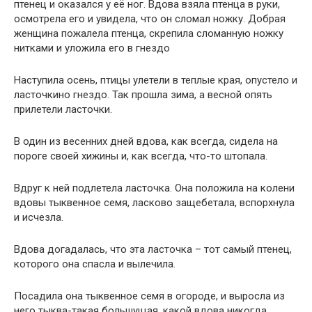
птенец и оказался у её ног. Вдова взяла птенца в руки,
осмотрела его и увидела, что он сломал ножку. Добрая
женщина пожалела птенца, скрепила сломанную ножку
нитками и уложила его в гнездо
Наступила осень, птицы улетели в теплые края, опустело и
ласточкино гнездо. Так прошла зима, а весной опять
прилетели ласточки.
В один из весенних дней вдова, как всегда, сидела на
пороге своей хижины и, как всегда, что-то штопала.
Вдруг к ней подлетела ласточка. Она положила на колени
вдовы тыквенное семя, ласково защебетала, вспорхнула
и исчезла.
Вдова догадалась, что эта ласточка – тот самый птенец,
которого она спасла и вылечила.
Посадила она тыквенное семя в огороде, и выросла из
него тыква-такая большущая, какой вдова никогда