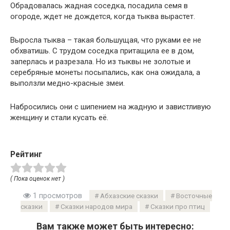
Обрадовалась жадная соседка, посадила семя в
огороде, ждет не дождется, когда тыква вырастет.
Выросла тыква – такая большущая, что руками ее не
обхватишь. С трудом соседка притащила ее в дом,
заперлась и разрезала. Но из тыквы не золотые и
серебряные монеты посыпались, как она ожидала, а
выползли медно-красные змеи.
Набросились они с шипением на жадную и завистливую
женщину и стали кусать её.
Рейтинг
( Пока оценок нет )
1 просмотров
Абхазские сказки
Восточные
сказки
Сказки народов мира
Сказки про птиц
Вам также может быть интересно: