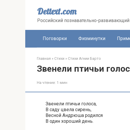
Перейти
к
Dettext.com
контенту
Российский познавательно-развивающий 
Поговорки
Физминутки
Прим
Главная
»
Стихи
»
Стихи Агнии Барто
Звенели птичьи голо
На чтение:
1 мин
Звенели птичьи голоса,
В саду цвела сирень,
Весной Андрюша родился
В один хороший день.