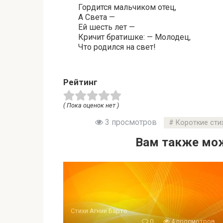
Гордится мальчиком отец,
А Света —
Ей шесть лет —
Кричит братишке: — Молодец,
Что родился на свет!
Рейтинг
( Пока оценок нет )
3 просмотров
Короткие сти
Вам также мож
Стихи Агнии Барто
0
4 просмотров