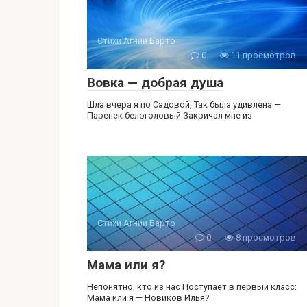
Стихи Агнии Барто
0
11 просмотров
Вовка — добрая душа
Шла вчера я по Садовой, Так была удивлена —
Паренек белоголовый Закричал мне из
Стихи Агнии Барто
0
8 просмотров
Мама или я?
Непонятно, кто из нас Поступает в первый класс:
Мама или я — Новиков Илья?