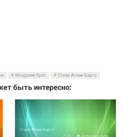
хи
Младший брат
Стихи Агнии Барто
ет быть интересно:
Стихи Агнии Барто
0
4 просмотров