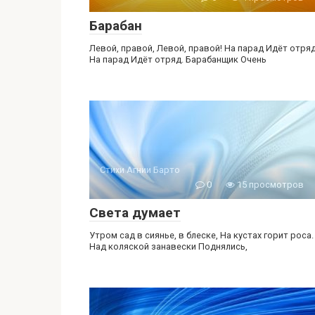
Барабан
Левой, правой, Левой, правой! На парад Идёт отряд
На парад Идёт отряд. Барабанщик Очень
Стихи Агнии Барто
0
15 просмотров
Света думает
Утром сад в сиянье, в блеске, На кустах горит роса.
Над коляской занавески Поднялись,