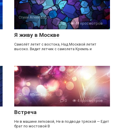
Стихи Агнии Барто
0
41 просмотров
Я живу в Москве
Самолёт летит с востока, Над Москвой летит
высоко. Видит летчик с самолета Кремль и
Стихи Агнии Барто
0
4 просмотров
Встреча
Не в машине легковой, Не в подводе тряской — Едет
брат по мостовой В