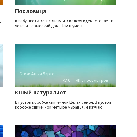
Пословица
.
К бабушке Савельевне Мы в колхоз идём. Утопает в
зелени Невысокий дом. Нам шуметь
Стихи Агнии Барто
0
5 просмотров
Юный натуралист
В пустой коробке спичечной Целая семья, В пустой
коробке спичечной Четыре муравья. Я изучаю