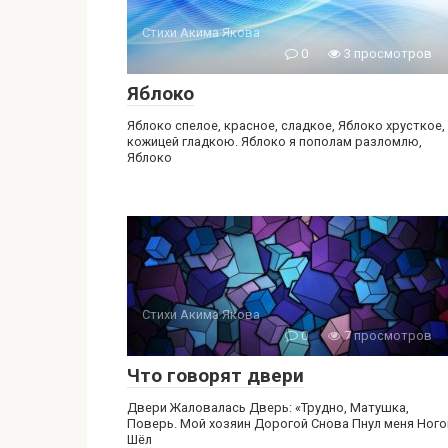
Стихи Акима Якова
0
3 просмотров
Яблоко
Яблоко спелое, красное, сладкое, Яблоко хрусткое,
кожицей гладкою. Яблоко я пополам разломлю,
Яблоко
Стихи Акима Якова
0
7 просмотров
Что говорят двери
Двери Жаловалась Дверь: «Трудно, Матушка,
Поверь. Мой хозяин Дорогой Снова Пнул меня Ного
Шёл