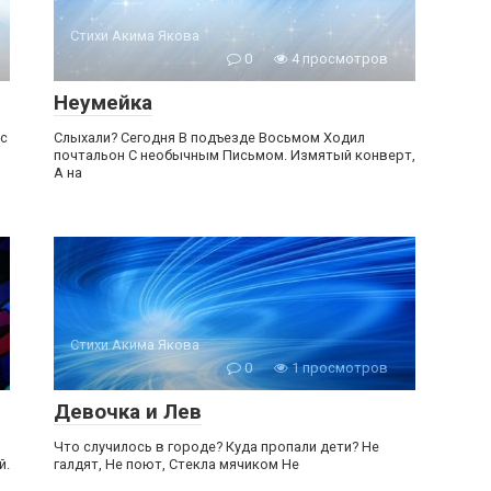
Стихи Акима Якова
0
4 просмотров
Неумейка
 с
Слыхали? Сегодня В подъезде Восьмом Ходил
почтальон С необычным Письмом. Измятый конверт,
А на
Стихи Акима Якова
0
1 просмотров
Девочка и Лев
Что случилось в городе? Куда пропали дети? Не
й.
галдят, Не поют, Стекла мячиком Не