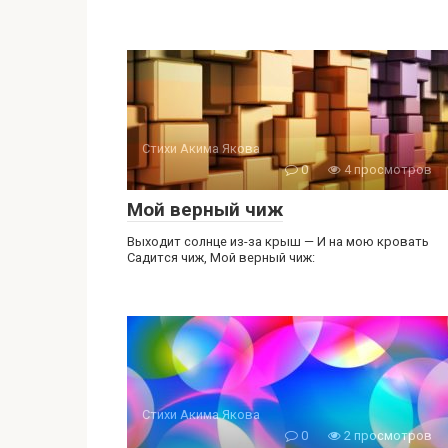
Стихи Акима Якова
0
4 просмотров
Мой верный чиж
Выходит солнце из-за крыш — И на мою кровать
Садится чиж, Мой верный чиж:
Стихи Акима Якова
0
2 просмотров