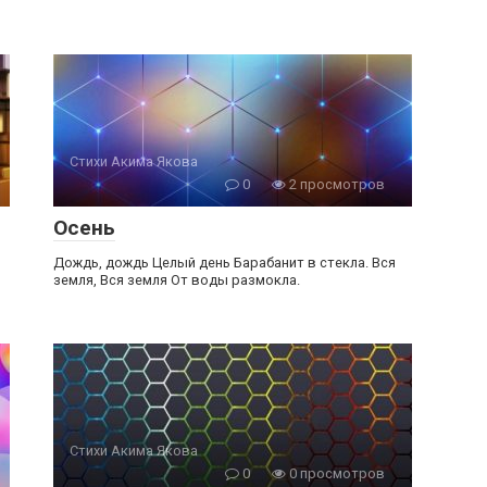
Стихи Акима Якова
0
2 просмотров
Осень
Дождь, дождь Целый день Барабанит в стекла. Вся
земля, Вся земля От воды размокла.
Стихи Акима Якова
0
0 просмотров