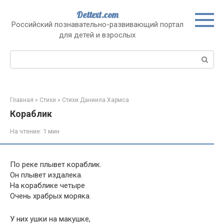
Перейти
Dettext.com
к
Российский познавательно-развивающий портал
контенту
для детей и взрослых
Поиск:
Главная
»
Стихи
»
Стихи Даниила Хармса
Кораблик
На чтение:
1 мин
По реке плывет кораблик.
Он плывет издалека.
На кораблике четыре
Очень храбрых моряка.
У них ушки на макушке,