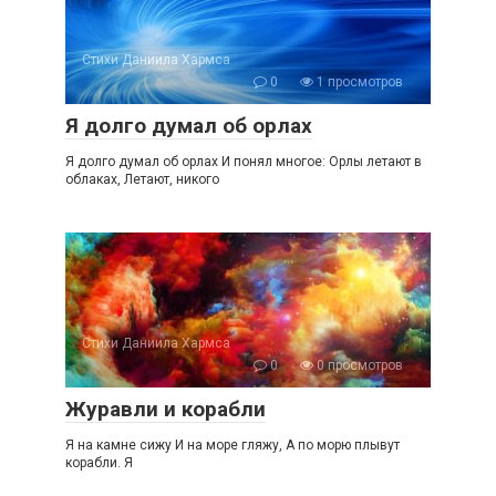
Стихи Даниила Хармса
0
1 просмотров
Я долго думал об орлах
Я долго думал об орлах И понял многое: Орлы летают в
облаках, Летают, никого
Стихи Даниила Хармса
0
0 просмотров
Журавли и корабли
Я на камне сижу И на море гляжу, А по морю плывут
корабли. Я