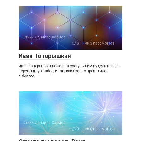
Стихи Даниила Хармса
0
3 просмотров
Иван Топорышкин
Иван Топорышкин пошел на охоту, С ним пудель пошел,
перепрыгнув забор, Иван, как бревно провалился
в болото,
Стихи Даниила Хармса
0
0 просмотров