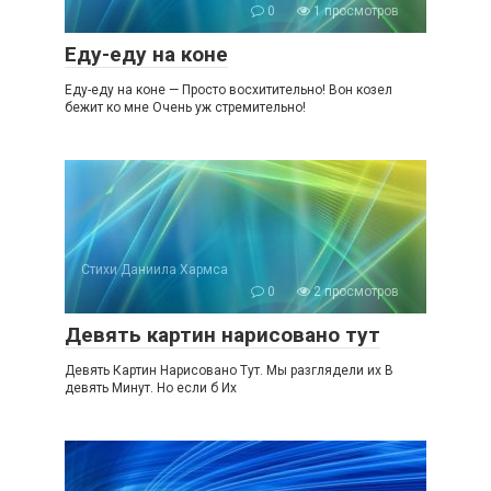
0
1 просмотров
Еду-еду на коне
Еду-еду на коне — Просто восхитительно! Вон козел
бежит ко мне Очень уж стремительно!
Стихи Даниила Хармса
0
2 просмотров
Девять картин нарисовано тут
Девять Картин Нарисовано Тут. Мы разглядели их В
девять Минут. Но если б Их