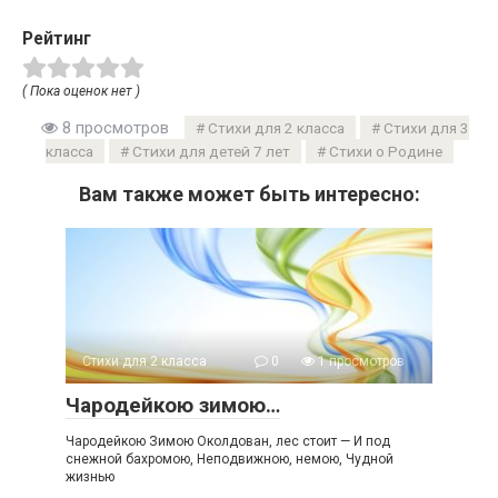
Рейтинг
( Пока оценок нет )
8 просмотров
Стихи для 2 класса
Стихи для 3
класса
Стихи для детей 7 лет
Стихи о Родине
Вам также может быть интересно:
Стихи для 2 класса
0
1 просмотров
Чародейкою зимою…
Чародейкою Зимою Околдован, лес стоит — И под
снежной бахромою, Неподвижною, немою, Чудной
жизнью