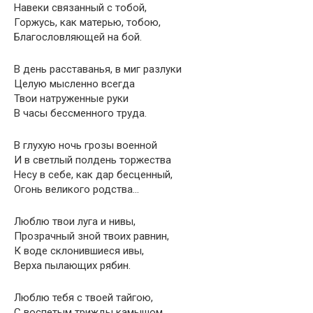
Навеки связанный с тобой,
Горжусь, как матерью, тобою,
Благословляющей на бой.
В день расставанья, в миг разлуки
Целую мысленно всегда
Твои натруженные руки
В часы бессменного труда.
В глухую ночь грозы военной
И в светлый полдень торжества
Несу в себе, как дар бесценный,
Огонь великого родства…
Люблю твои луга и нивы,
Прозрачный зной твоих равнин,
К воде склонившиеся ивы,
Верха пылающих рябин.
Люблю тебя с твоей тайгою,
С воспетым трижды камышом,