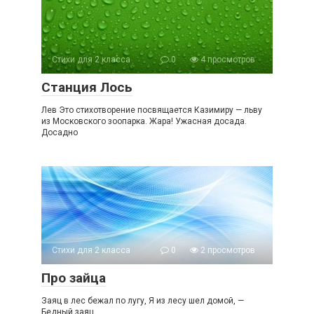
Стихи для 2 класса
0
4 просмотров
Станция Лось
Лев Это стихотворение посвящается Казимиру — льву
из Московского зоопарка. Жара! Ужасная досада.
Досадно
Стихи для 2 класса
0
2 просмотров
Про зайца
Заяц в лес бежал по лугу, Я из лесу шел домой, —
Бедный заяц