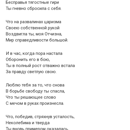
Бесправья тягостные гири
Ты гневно сбросила с себя.
Что на развалинах царизма
Своею собственной рукой
Воздвигла ты, моя Отчизна,
Мир справедливости большой.
И в час, когда пора настала
Оборонить его в бою,
Ты в полный рост отважно встала
За правду светлую свою.
Люблю тебя за то, что снова
В борьбе свободу ты спасла,
Что ты решающее слово
С мечом в руках произнесла.
Что, победив, стряхнув усталость,
Неколебима и тверда
Ты вновь примером оказалась,