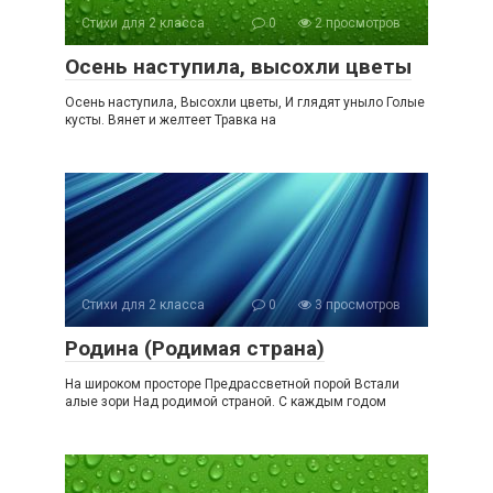
Стихи для 2 класса
0
2 просмотров
Осень наступила, высохли цветы
Осень наступила, Высохли цветы, И глядят уныло Голые
кусты. Вянет и желтеет Травка на
Стихи для 2 класса
0
3 просмотров
Родина (Родимая страна)
На широком просторе Предрассветной порой Встали
алые зори Над родимой страной. С каждым годом