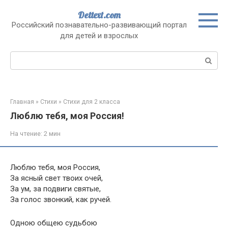
Перейти
Dettext.com
к
Российский познавательно-развивающий портал
контенту
для детей и взрослых
Поиск:
Главная
»
Стихи
»
Стихи для 2 класса
Люблю тебя, моя Россия!
На чтение:
2 мин
Люблю тебя, моя Россия,
За ясный свет твоих очей,
За ум, за подвиги святые,
За голос звонкий, как ручей.
Одною общею судьбою