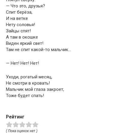
— Что это, друзья?
Спит берёза,
И на ветке
Нету соловья!
Зайцы спят!
А там в окошке
Виден яркий свет!
Там не спит какой-то мальчик…
— Нет! Нет! Нет!
Уходи, рогатый месяц,
Не смотри в кровать!
Мальчик мой глаза закроет,
Тоже будет спать!
Рейтинг
( Пока оценок нет )