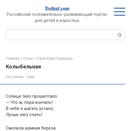
Перейти
Dettext.com
к
Российский познавательно-развивающий портал
контенту
для детей и взрослых
Поиск:
Главная
»
Стихи
»
Стихи Юрия Коринеца
Колыбельная
На чтение:
1 мин
Солнце тихо прошептало:
— Что ж, пора кончать!
В небе я шагать устало,
Лучше лягу спать!
Смолкла шумная берёза: