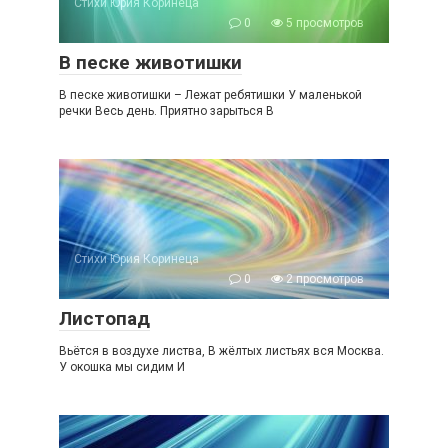
Стихи Юрия Коринеца
0
5 просмотров
В песке животишки
В песке животишки – Лежат ребятишки У маленькой
речки Весь день. Приятно зарыться В
Стихи Юрия Коринеца
0
2 просмотров
Листопад
Вьётся в воздухе листва, В жёлтых листьях вся Москва.
У окошка мы сидим И