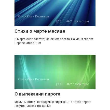
Стихи Юрия Коринеца
0
2 просмотров
Стихи о марте месяце
В марте снег блестит, За окном светло. На меня глядит
Первое число. Я от
Стихи Юрия Коринеца
0
2 просмотров
О выпекании пирога
Мамины стихи Поговорим о пирогах… Не часто пироги
пекутся. Зато в тот день я