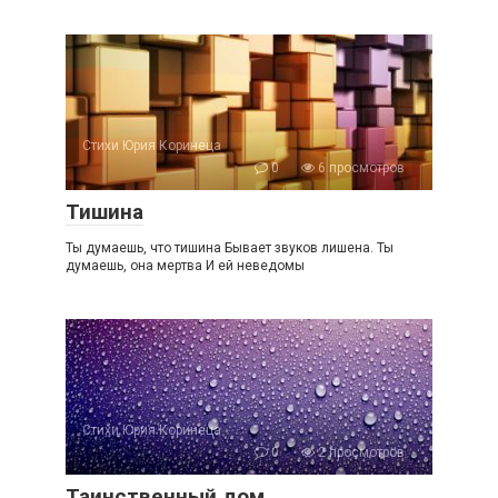
Стихи Юрия Коринеца
0
6 просмотров
Тишина
Ты думаешь, что тишина Бывает звуков лишена. Ты
думаешь, она мертва И ей неведомы
Стихи Юрия Коринеца
0
2 просмотров
Таинственный дом