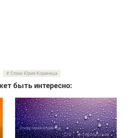
Стихи Юрия Коринеца
ет быть интересно:
Стихи Юрия Коринеца
0
5 просмотров