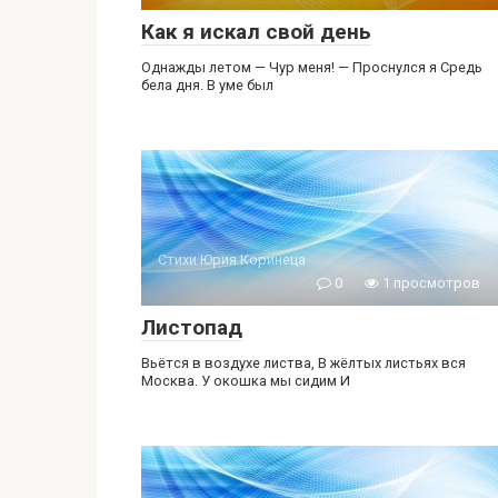
Как я искал свой день
Однажды летом — Чур меня! — Проснулся я Средь
бела дня. В уме был
Стихи Юрия Коринеца
0
1 просмотров
Листопад
Вьётся в воздухе листва, В жёлтых листьях вся
Москва. У окошка мы сидим И