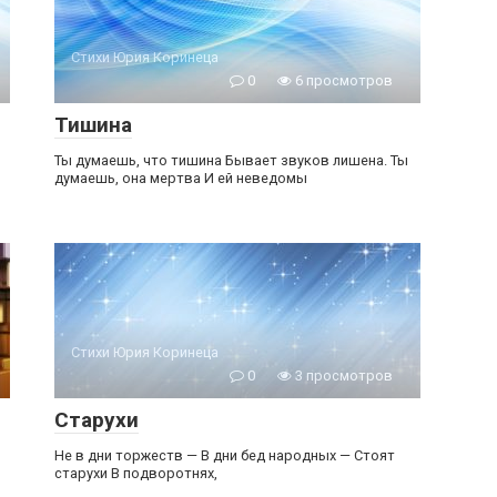
Стихи Юрия Коринеца
0
6 просмотров
Тишина
Ты думаешь, что тишина Бывает звуков лишена. Ты
думаешь, она мертва И ей неведомы
Стихи Юрия Коринеца
0
3 просмотров
Старухи
Не в дни торжеств — В дни бед народных — Стоят
старухи В подворотнях,