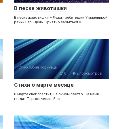
В песке животишки
В песке животишки – Лежат ребятишки У маленькой
речки Весь день. Приятно зарыться В
Стихи Юрия Коринеца
0
2 просмотров
Стихи о марте месяце
В марте снег блестит, За окном светло. На меня
глядит Первое число. Я от