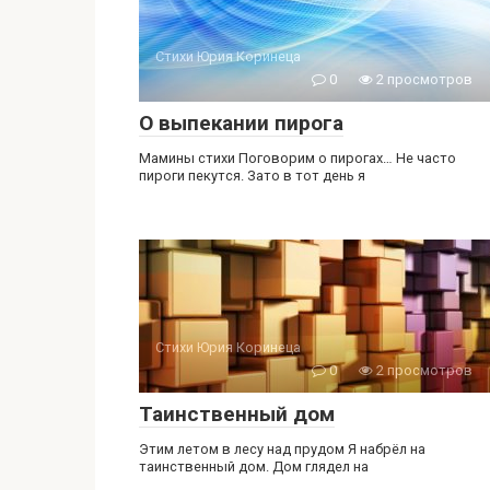
Стихи Юрия Коринеца
0
2 просмотров
О выпекании пирога
Мамины стихи Поговорим о пирогах… Не часто
пироги пекутся. Зато в тот день я
Стихи Юрия Коринеца
0
2 просмотров
Таинственный дом
Этим летом в лесу над прудом Я набрёл на
таинственный дом. Дом глядел на