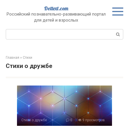
Перейти
Dettext.com
к
Российский познавательно-развивающий портал
контенту
для детей и взрослых
Поиск:
Главная
»
Стихи
Стихи о дружбе
Стихи о дружбе
0
9 просмотров