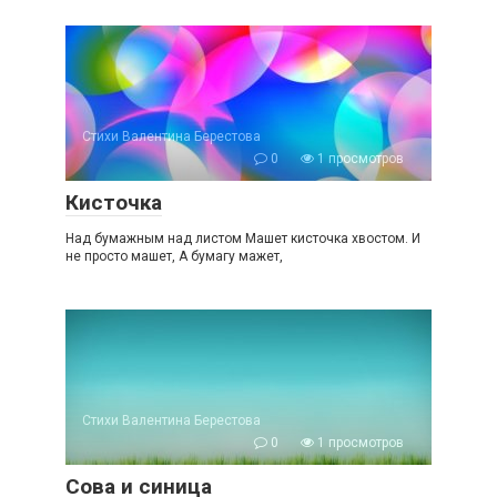
Стихи Валентина Берестова
0
1 просмотров
Кисточка
Над бумажным над листом Машет кисточка хвостом. И
не просто машет, А бумагу мажет,
Стихи Валентина Берестова
0
1 просмотров
Сова и синица