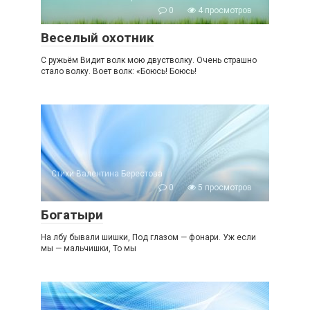
0
4 просмотров
Веселый охотник
С ружьём Видит волк мою двустволку. Очень страшно
стало волку. Воет волк: «Боюсь! Боюсь!
Стихи Валентина Берестова
0
5 просмотров
Богатыри
На лбу бывали шишки, Под глазом — фонари. Уж если
мы — мальчишки, То мы