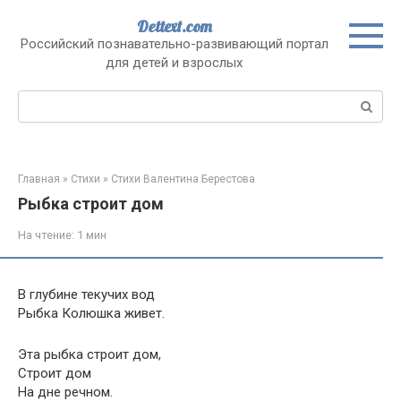
Перейти
Dettext.com
к
Российский познавательно-развивающий портал
контенту
для детей и взрослых
Поиск:
Главная
»
Стихи
»
Стихи Валентина Берестова
Рыбка строит дом
На чтение:
1 мин
В глубине текучих вод
Рыбка Колюшка живет.
Эта рыбка строит дом,
Строит дом
На дне речном.