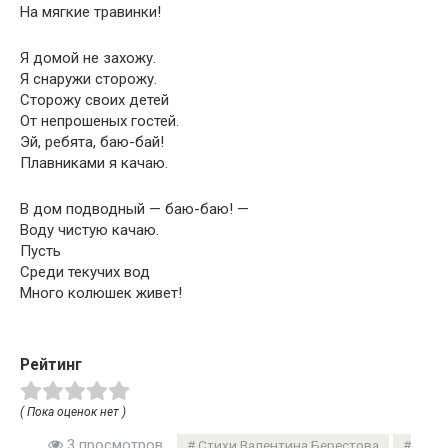
На мягкие травинки!
Я домой не захожу.
Я снаружи сторожу.
Сторожу своих детей
От непрошеных гостей.
Эй, ребята, баю-бай!
Плавниками я качаю.
В дом подводный — баю-баю! —
Воду чистую качаю.
Пусть
Среди текучих вод
Много колюшек живет!
Рейтинг
( Пока оценок нет )
3 просмотров
Стихи Валентина Берестова