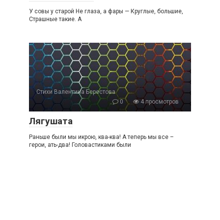
У совы у старой Не глаза, а фары — Круглые, большие,
Страшные такие. А
Стихи Валентина Берестова
0
4 просмотров
Лягушата
Раньше были мы икрою, ква-ква! А теперь мы все –
герои, ать-два! Головастиками были