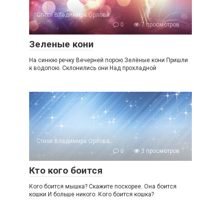
Стихи Владимира Орлова
0
7 просмотров
Зеленые кони
На синюю речку Вечерней порою Зелёные кони Пришли
к водопою. Склонились они Над прохладной
Стихи Владимира Орлова
0
3 просмотров
Кто кого боится
Кого боится мышка? Скажите поскорее. Она боится
кошки И больше никого. Кого боится кошка?