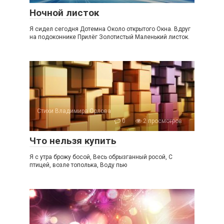
Ночной листок
Я сидел сегодня Дотемна Около открытого Окна. Вдруг
на подоконнике Прилёг Золотистый Маленький листок.
Стихи Владимира Орлова
0
2 просмотров
Что нельзя купить
Я с утра брожу босой, Весь обрызганный росой, С
птицей, возле тополька, Воду пью