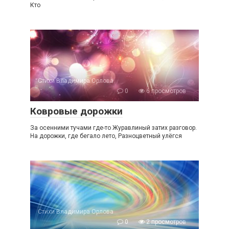
Кто
Стихи Владимира Орлова
0
6 просмотров
Ковровые дорожки
За осенними тучами где-то Журавлиный затих разговор.
На дорожки, где бегало лето, Разноцветный улёгся
Стихи Владимира Орлова
0
2 просмотров