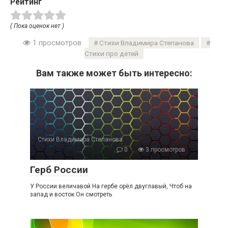
Рейтинг
( Пока оценок нет )
1 просмотров
Стихи Владимира Степанова
Стихи про детей
Вам также может быть интересно:
Стихи Владимира Степанова
0
3 просмотров
Герб России
У России величавой На гербе орёл двуглавый, Чтоб на
запад и восток Он смотреть