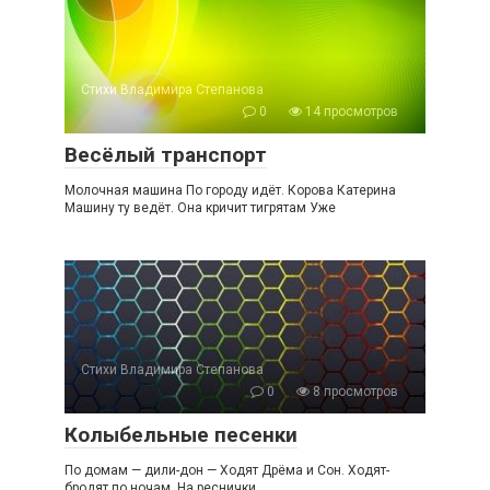
Стихи Владимира Степанова
0
14 просмотров
Весёлый транспорт
Молочная машина По городу идёт. Корова Катерина
Машину ту ведёт. Она кричит тигрятам Уже
Стихи Владимира Степанова
0
8 просмотров
Колыбельные песенки
По домам — дили-дон — Ходят Дрёма и Сон. Ходят-
бродят по ночам, На реснички