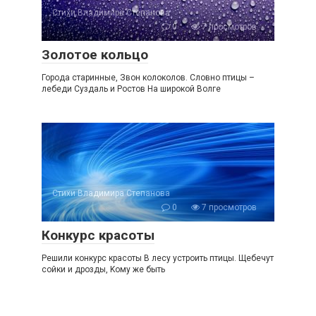
Стихи Владимира Степанова
0
7 просмотров
Золотое кольцо
Города старинные, Звон колоколов. Словно птицы –
лебеди Суздаль и Ростов На широкой Волге
Стихи Владимира Степанова
0
7 просмотров
Конкурс красоты
Решили конкурс красоты В лесу устроить птицы. Щебечут
сойки и дрозды, Kому же быть