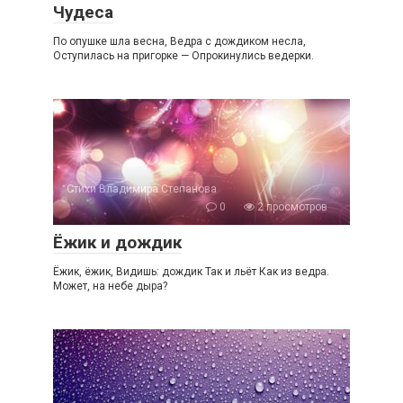
Чудеса
По опушке шла весна, Ведра с дождиком несла,
Оступилась на пригорке — Опрокинулись ведерки.
Стихи Владимира Степанова
0
2 просмотров
Ёжик и дождик
Ёжик, ёжик, Видишь: дождик Так и льёт Как из ведра.
Может, на небе дыра?