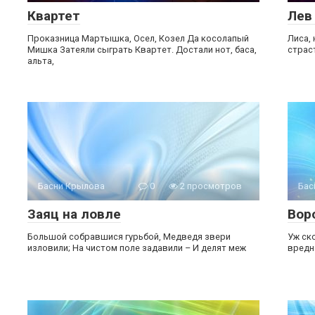
Квартет
Лев
Проказница Мартышка, Осел, Козел Да косолапый
Лиса, 
Мишка Затеяли сыграть Квартет. Достали нот, баса,
страст
альта,
Басни Крылова
0
2 просмотров
Бас
Заяц на ловле
Вор
Большой собравшися гурьбой, Медведя звери
Уж ско
изловили; На чистом поле задавили – И делят меж
вредна