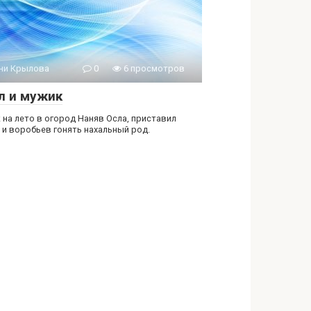
ни Крылова
0
6 просмотров
л и мужик
 на лето в огород Наняв Осла, приставил
 и воробьев гонять нахальный род.