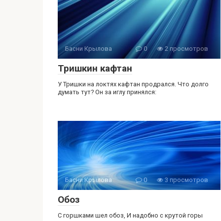
Басни Крылова
0
2 просмотров
Тришкин кафтан
У Тришки на локтях кафтан продрался. Что долго
думать тут? Он за иглу принялся:
Басни Крылова
0
3 просмотров
Обоз
С горшками шел oбоз, И надобно с крутой горы