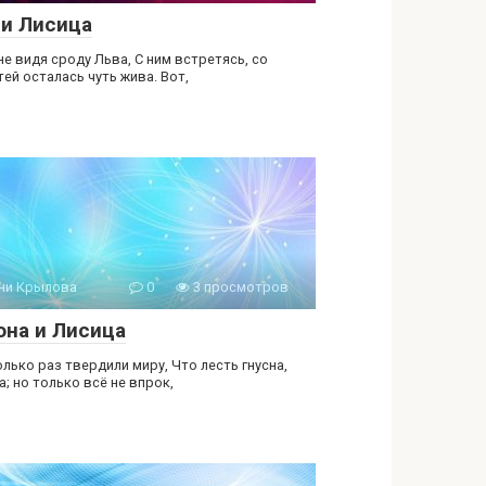
 и Лисица
не видя сроду Льва, С ним встретясь, со
ей осталась чуть жива. Вот,
ни Крылова
0
3 просмотров
она и Лисица
лько раз твердили миру, Что лесть гнусна,
; но только всё не впрок,