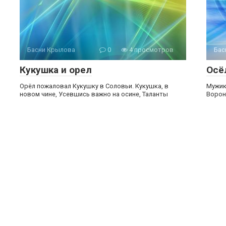
Басни Крылова
0
4 просмотров
Бас
Кукушка и орел
Осё
Орёл пожаловал Кукушку в Соловьи. Кукушка, в
Мужик
новом чине, Усевшись важно на осине, Таланты
Ворон