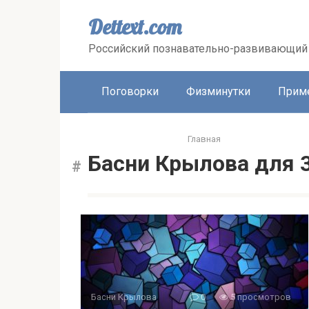
Перейти
к
Dettext.com
контенту
Российский познавательно-развивающий 
Поговорки
Физминутки
Прим
Главная
Басни Крылова для 3
Басни Крылова
0
5 просмотров