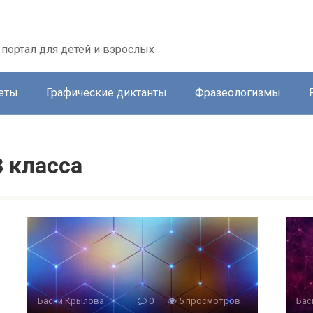
портал для детей и взрослых
еты
Графические диктанты
Фразеологизмы
 класса
Басни Крылова
0
5 просмотров
Бас