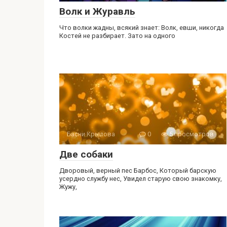
Волк и Журавль
Что волки жадны, всякий знает: Волк, евши, никогда
Костей не разбирает. Зато на одного
Басни Крылова
0
5 просмотров
Две собаки
Дворовый, верный пес Барбос, Который барскую
усердно службу нес, Увидел старую свою знакомку,
Жужу,