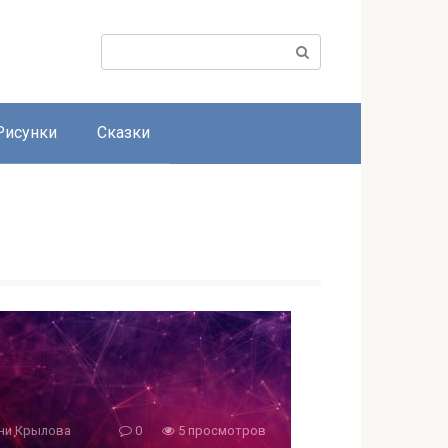
Поиск:
Рисунки
Сказки
ни Крылова
0
5 просмотров