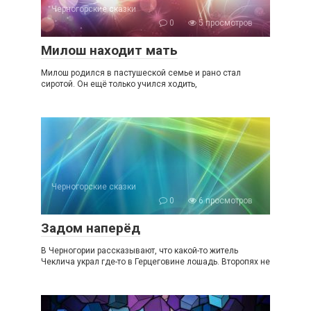
Черногорские сказки
0
5 просмотров
Милош находит мать
Милош родился в пастушеской семье и рано стал
сиротой. Он ещё только учился ходить,
Черногорские сказки
0
6 просмотров
Задом наперёд
В Черногории рассказывают, что какой-то житель
Чеклича украл где-то в Герцеговине лошадь. Второпях не