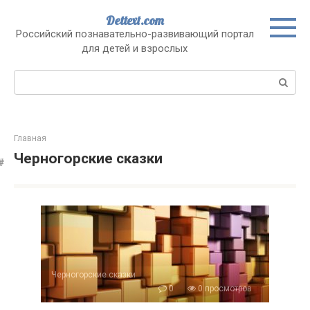
Перейти
Dettext.com
к
Российский познавательно-развивающий портал
контенту
для детей и взрослых
Поиск:
Главная
Черногорские сказки
Черногорские сказки
0
0 просмотров