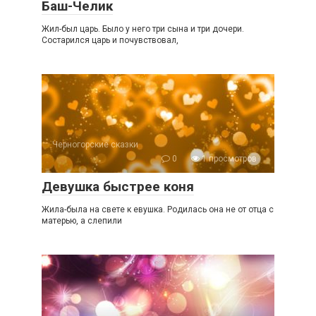
Баш-Челик
Жил-был царь. Было у него три сына и три дочери.
Состарился царь и почувствовал,
Черногорские сказки
0
1 просмотров
Девушка быстрее коня
Жила-была на свете к евушка. Родилась она не от отца с
матерью, а слепили