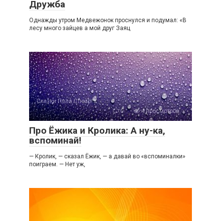
Дружба
Однажды утром Медвежонок проснулся и подумал: «В
лесу много зайцев а мой друг Заяц
Сказки Пола Стюарта
0
4 просмотров
Про Ёжика и Кролика: А ну-ка,
вспоминай!
— Кролик, — сказал Ёжик, — а давай во «вспоминалки»
поиграем. — Нет уж,