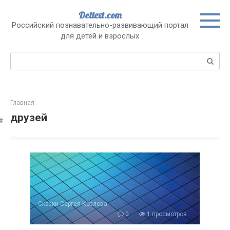
Перейти
Dettext.com
к
Российский познавательно-развивающий портал
контенту
для детей и взрослых
Поиск:
Главная
друзей
Сказки Сергея Козлова
0
1 просмотров