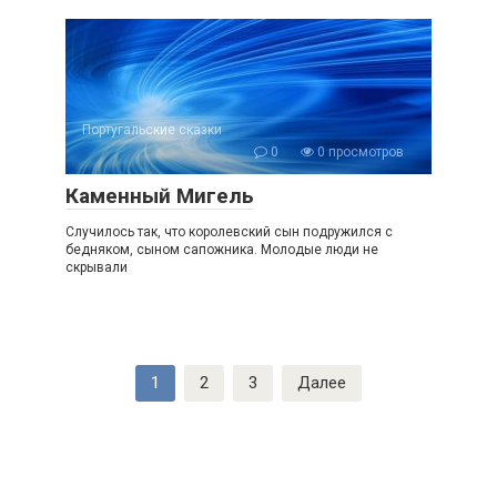
Португальские сказки
0
0 просмотров
Каменный Мигель
Случилось так, что королевский сын подружился с
бедняком, сыном сапожника. Молодые люди не
скрывали
Пагинация
1
2
3
Далее
записей