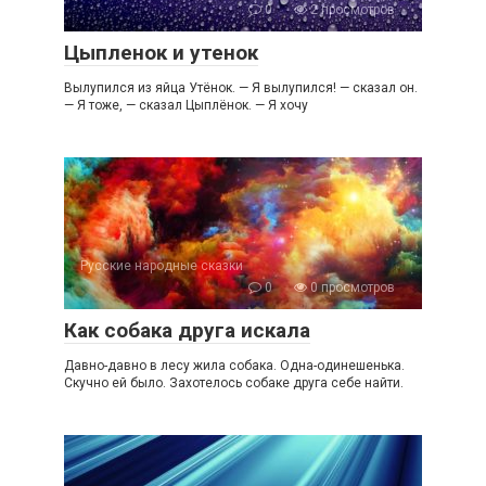
0
2 просмотров
Цыпленок и утенок
Вылупился из яйца Утёнок. — Я вылупился! — сказал он.
— Я тоже, — сказал Цыплёнок. — Я хочу
Русские народные сказки
0
0 просмотров
Как собака друга искала
Давно-давно в лесу жила собака. Одна-одинешенька.
Скучно ей было. Захотелось собаке друга себе найти.