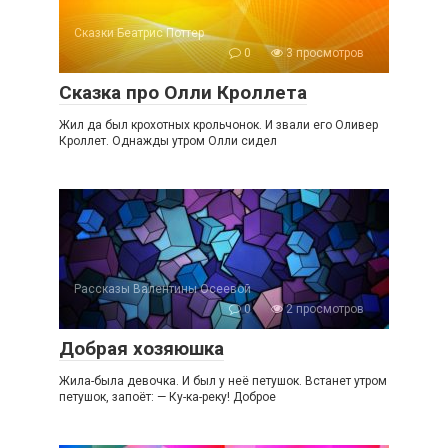
Сказки Беатрис Поттер
0
3 просмотров
Сказка про Олли Кроллета
Жил да был крохотных крольчонок. И звали его Оливер
Кроллет. Однажды утром Олли сидел
Рассказы Валентины Осеевой
0
2 просмотров
Добрая хозяюшка
Жила-была девочка. И был у неё петушок. Встанет утром
петушок, запоёт: — Ку-ка-реку! Доброе