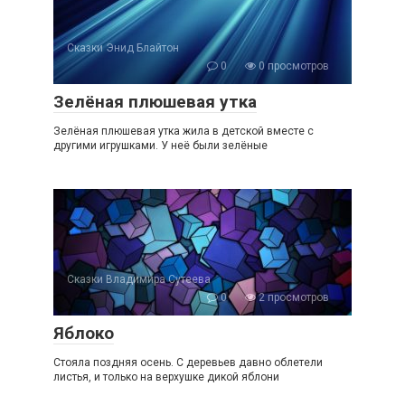
Сказки Энид Блайтон
0
0 просмотров
Зелёная плюшевая утка
Зелёная плюшевая утка жила в детской вместе с
другими игрушками. У неё были зелёные
Сказки Владимира Сутеева
0
2 просмотров
Яблоко
Стояла поздняя осень. С деревьев давно облетели
листья, и только на верхушке дикой яблони