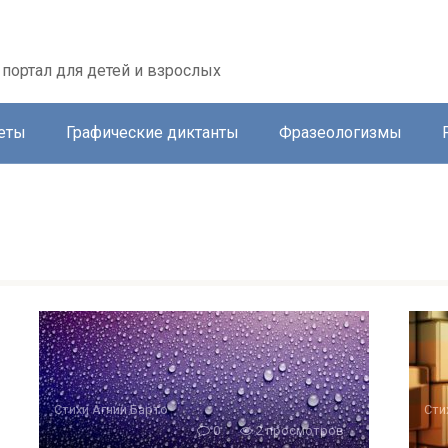
портал для детей и взрослых
еты
Графические диктанты
Фразеологизмы
Стихи Агнии Барто
Сти
0
2 просмотров