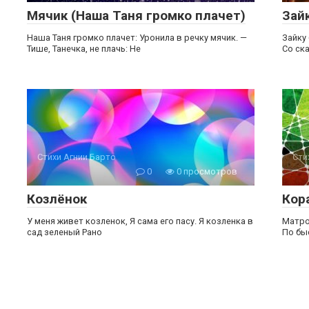
Мячик (Наша Таня громко плачет)
Зай
Наша Таня громко плачет: Уронила в речку мячик. —
Зайку
Тише, Танечка, не плачь: Не
Со ска
Стихи Агнии Барто
Сти
0
0 просмотров
Козлёнок
Кор
У меня живет козленок, Я сама его пасу. Я козленка в
Матро
сад зеленый Рано
По бы