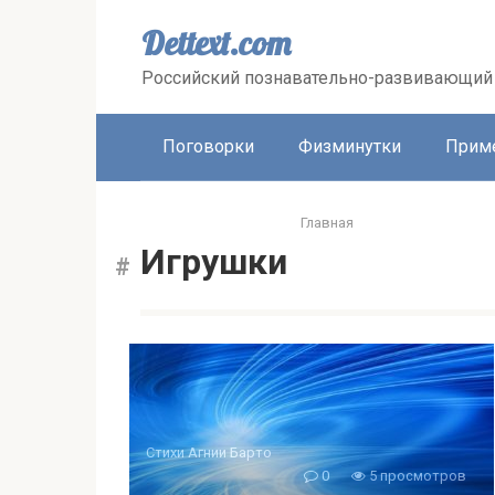
Перейти
к
Dettext.com
контенту
Российский познавательно-развивающий 
Поговорки
Физминутки
Прим
Главная
Игрушки
Стихи Агнии Барто
0
5 просмотров