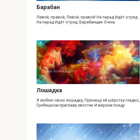
Барабан
Левой, правой, Левой, правой! На парад Идёт отряд.
На парад Идёт отряд. Барабанщик Очень
Стихи Агнии Барто
0
0 просмотров
Лошадка
Я люблю свою лошадку, Причешу ей шёрстку гладко,
Гребешком приглажу хвостик И верхом поеду