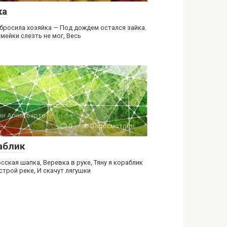
ка
 бросила хозяйка — Под дождем остался зайка.
мейки слезть не мог, Весь
хи Агнии Барто
0
0 просмотров
аблик
сская шапка, Веревка в руке, Тяну я кораблик
строй реке, И скачут лягушки