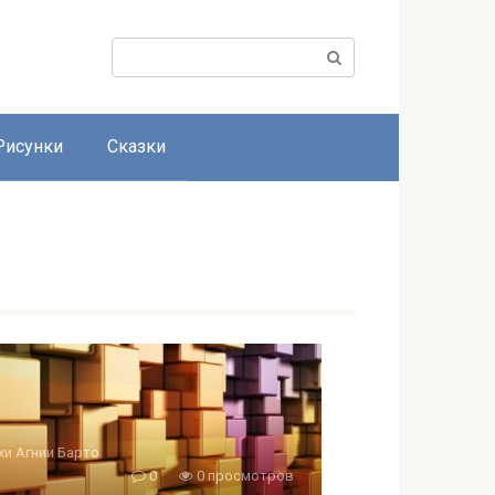
Поиск:
Рисунки
Сказки
хи Агнии Барто
0
0 просмотров