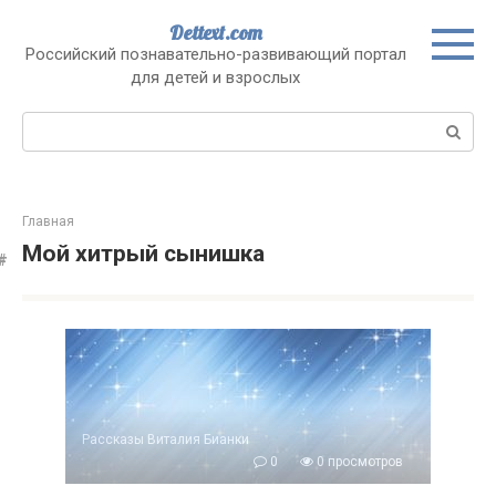
Перейти
Dettext.com
к
Российский познавательно-развивающий портал
контенту
для детей и взрослых
Поиск:
Главная
Мой хитрый сынишка
Рассказы Виталия Бианки
0
0 просмотров