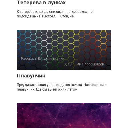
Тетерева в лунках
К тетеревам, когда они сидят на деревьях, не
подойдёшь на выстрел. — Стой, не
Рассказы Виталия Бианки
0
1 просмотров
Плавунчик
Преудивительная у нас водится птичка. Называется –
плавунчик. Где бы вы ни жили летом