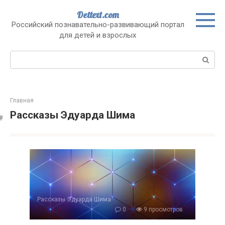
Перейти
Dettext.com
к
Российский познавательно-развивающий портал
контенту
для детей и взрослых
Поиск:
Главная
Рассказы Эдуарда Шима
Рассказы Эдуарда Шима
0
9 просмотров