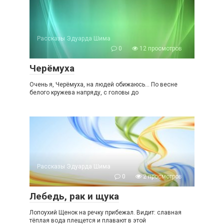
Рассказы Эдуарда Шима
0
12 просмотров
Черёмуха
Очень я, Черёмуха, на людей обижаюсь… По весне
белого кружева напряду, с головы до
Рассказы Эдуарда Шима
0
2 просмотров
Лебедь, рак и щука
Лопоухий Щенок на речку прибежал. Видит: славная
тёплая вода плещется и плавают в этой