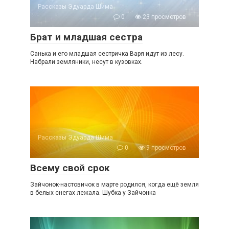
Рассказы Эдуарда Шима
0
23 просмотров
Брат и младшая сестра
Санька и его младшая сестричка Варя идут из лесу.
Набрали земляники, несут в кузовках.
Рассказы Эдуарда Шима
0
9 просмотров
Всему свой срок
Зайчонок-настовичок в марте родился, когда ещё земля
в белых снегах лежала. Шубка у Зайчонка