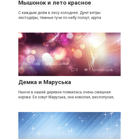
Мышонок и лето красное
С каждым днём в лесу холоднее. Дуют ветры-
листодёры, тёмные тучи по небу ползут, крупа
Рассказы Эдуарда Шима
0
1 просмотров
Демка и Маруська
Нынче в нашей деревне появилась очень смешная
корова. Ее зовут Маруська, она комолая, вислопузая,