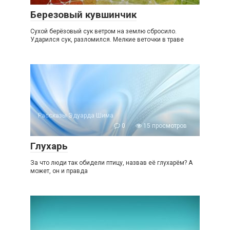
Березовый кувшинчик
Сухой берёзовый сук ветром на землю сбросило.
Ударился сук, разломился. Мелкие веточки в траве
Рассказы Эдуарда Шима
0
15 просмотров
Глухарь
За что люди так обидели птицу, назвав её глухарём? А
может, он и правда