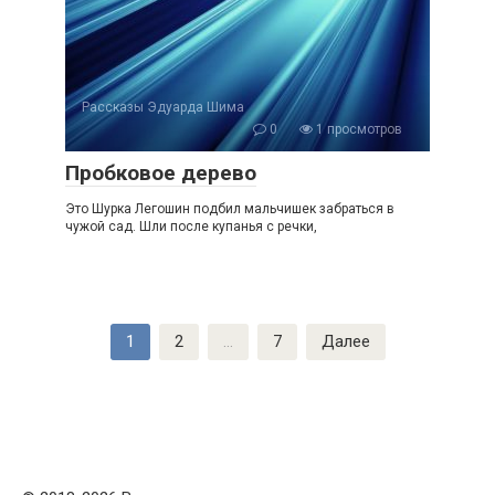
Рассказы Эдуарда Шима
0
1 просмотров
Пробковое дерево
Это Шурка Легошин подбил мальчишек забраться в
чужой сад. Шли после купанья с речки,
Пагинация
1
2
…
7
Далее
записей