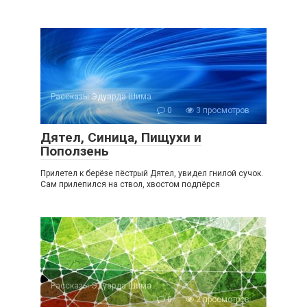
Рассказы Эдуарда Шима
0
3 просмотров
Дятел, Синица, Пищухи и
Поползень
Прилетел к берёзе пёстрый Дятел, увидел гнилой сучок.
Сам прилепился на ствол, хвостом подпёрся
Рассказы Эдуарда Шима
0
2 просмотров