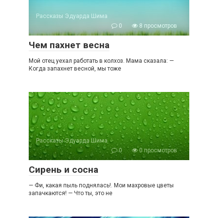
Рассказы Эдуарда Шима
0
8 просмотров
Чем пахнет весна
Мой отец уехал работать в колхоз. Мама сказала: —
Когда запахнет весной, мы тоже
Рассказы Эдуарда Шима
0
0 просмотров
Сирень и сосна
— Фи, какая пыль поднялась!. Мои махровые цветы
запачкаются! — Что ты, это не