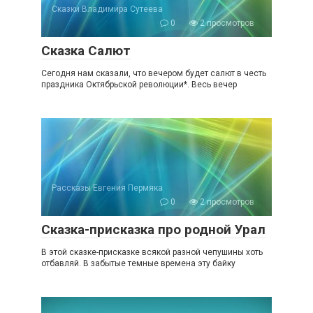
Сказки Владимира Сутеева
0
2 просмотров
Сказка Салют
Сегодня нам сказали, что вечером будет салют в честь
праздника Октябрьской революции*. Весь вечер
Рассказы Евгения Пермяка
0
2 просмотров
Сказка-присказка про родной Урал
В этой сказке-присказке всякой разной чепушины хоть
отбавляй. В забытые темные времена эту байку