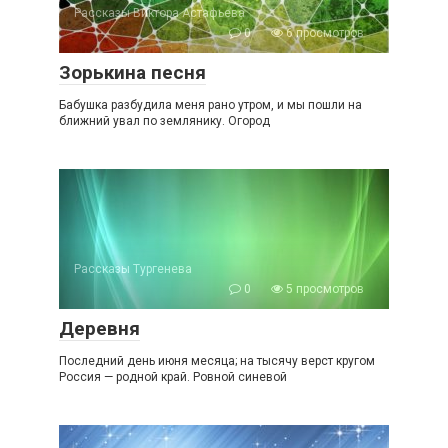
Рассказы Виктора Астафьева
0
6 просмотров
Зорькина песня
Бабушка разбудила меня рано утром, и мы пошли на
ближний увал по землянику. Огород
Рассказы Тургенева
0
5 просмотров
Деревня
Последний день июня месяца; на тысячу верст кругом
Россия — родной край. Ровной синевой