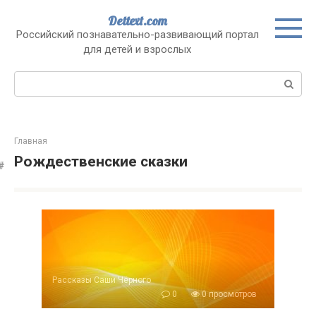
Перейти
Dettext.com
к
Российский познавательно-развивающий портал
контенту
для детей и взрослых
Поиск:
Главная
Рождественские сказки
Рассказы Саши Чёрного
0
0 просмотров