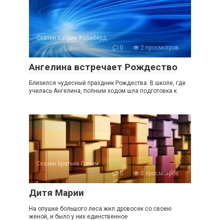
Сказки Кэтрин Холабёрд
0
2 просмотров
Ангелина встречает Рождество
Близился чудесный праздник Рождества. В школе, где
училась Ангелина, полным ходом шла подготовка к
Сказки Братьев Гримм
0
0 просмотров
Дитя Марии
На опушке большого леса жил дровосек со своею
женой, и было у них единственное