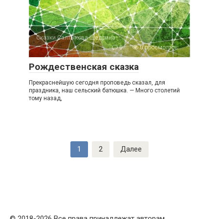
Сказки Салтыкова-Щедрина
0
0 просмотров
Рождественская сказка
Прекраснейшую сегодня проповедь сказал, для
праздника, наш сельский батюшка. — Много столетий
тому назад,
Пагинация
1
2
Далее
записей
© 2018-2026 Все права принадлежат авторам.