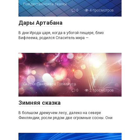
Рождественские сказки
0
4 просмотров
Дары Артабана
В дни Ирода царя, когда в убогой пещере, близ
Вифлеема, родился Спаситель мира —
Сказки Сакариаса Топелиуса
0
2 просмотров
Зимняя сказка
В большом дремучем лесу, далеко на севере
Финляндии, росли рядом две огромные сосны. Они