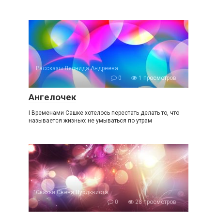
Рассказы Леонида Андреева
0
1 просмотров
Ангелочек
I Временами Сашке хотелось перестать делать то, что
называется жизнью: не умываться по утрам
Сказки Свена Нурдквиста
0
28 просмотров