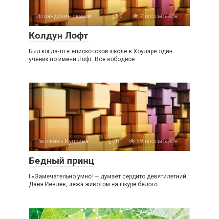
Исландские сказки
0
2 просмотров
Колдун Лофт
Был когда-то в епископской школе в Хоуларе один
ученик по имени Лофт. Все вободное
Рассказы Куприна
0
59 просмотров
Бедный принц
I «Замечательно умно! — думает сердито девятилетний
Даня Иевлев, лёжа животом на шкуре белого