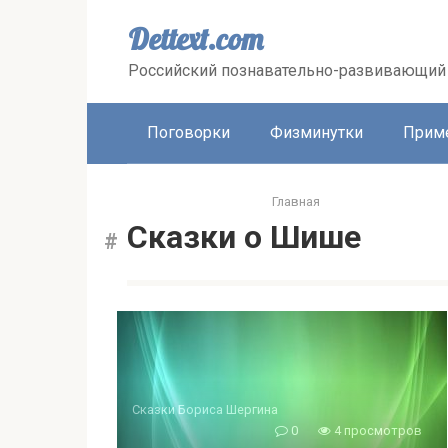
Перейти
к
Dettext.com
контенту
Российский познавательно-развивающий 
Поговорки
Физминутки
Прим
Главная
Сказки о Шише
Сказки Бориса Шергина
0
4 просмотров