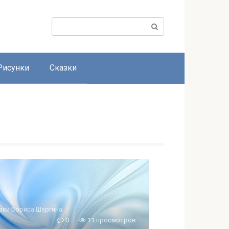
Поиск:
Рисунки
Сказки
зки Бориса Шергина
0
11 просмотров