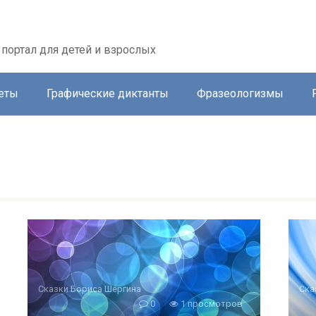
портал для детей и взрослых
еты
Графические диктанты
Фразеологизмы
Сказки Бориса Шергина
Ска
0
1 просмотров