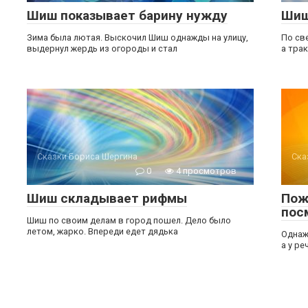
Шиш показывает барину нужду
Шиш
Зима была лютая. Выскочил Шиш однажды на улицу,
По св
выдернул жердь из огороды и стал
а тра
Сказки Бориса Шергина
Ска
0
4 просмотров
Шиш складывает рифмы
Пож
пос
Шиш по своим делам в город пошел. Дело было
летом, жарко. Впереди едет дядька
Однаж
а у ре