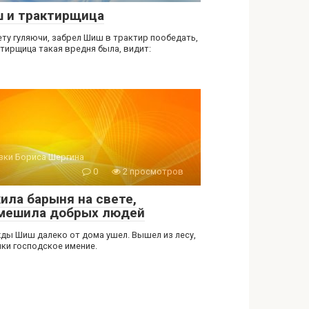
 и трактирщица
ету гуляючи, забрел Шиш в трактир пообедать,
ктирщица такая вредня была, видит:
зки Бориса Шергина
0
2 просмотров
ила барыня на свете,
мешила добрых людей
ды Шиш далеко от дома ушел. Вышел из лесу,
чки господское имение.