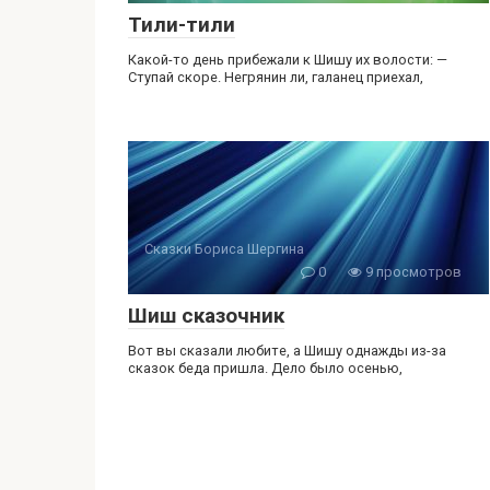
Тили-тили
Какой-то день прибежали к Шишу их волости: —
Ступай скоре. Негрянин ли, галанец приехал,
Сказки Бориса Шергина
0
9 просмотров
Шиш сказочник
Вот вы сказали любите, а Шишу однажды из-за
сказок беда пришла. Дело было осенью,