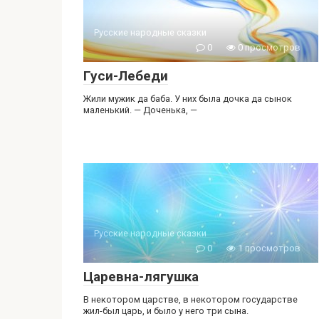
Русские народные сказки
0
0 просмотров
Гуси-Лебеди
Жили мужик да баба. У них была дочка да сынок
маленький. — Доченька, —
Русские народные сказки
0
1 просмотров
Царевна-лягушка
В некотором царстве, в некотором государстве
жил-был царь, и было у него три сына.