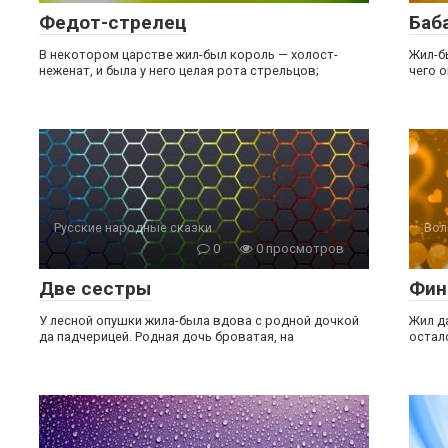
Федот-стрелец
Баб
В некотором царстве жил-был король — холост-
Жил-бы
неженат, и была у него целая рота стрельцов;
чего о
Русские народные сказки
Вол
0
0 просмотров
Две сестры
Фин
У лесной опушки жила-была вдова с родной дочкой
Жил да
да падчерицей. Родная дочь броватая, на
остал