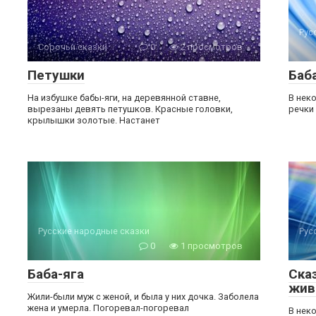
Рус
Сорочьи сказки
0
2 просмотров
Петушки
Баб
На избушке бабы-яги, на деревянной ставне,
В нек
вырезаны девять петушков. Красные головки,
речки
крылышки золотые. Настанет
Русские народные сказки
Рус
0
1 просмотров
Баба-яга
Ска
жив
Жили-были муж с женой, и была у них дочка. Заболела
жена и умерла. Погоревал-погоревал
В нек