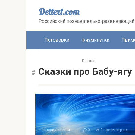
Перейти
к
Dettext.com
контенту
Российский познавательно-развивающий 
Поговорки
Физминутки
Прим
Главная
Сказки про Бабу-ягу
Чешские сказки
0
2 просмотров