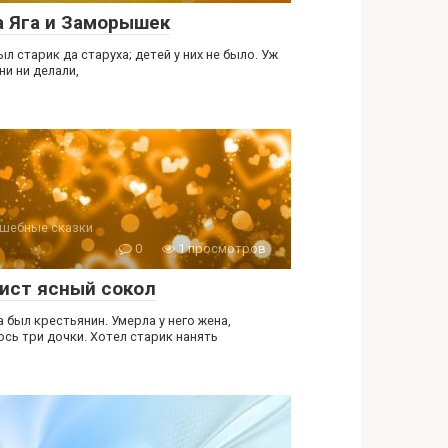
а Яга и Заморышек
л старик да старуха; детей у них не было. Уж
ни ни делали,
шебные сказки
0
1 просмотров
ист ясный сокол
 был крестьянин. Умерла у него жена,
ось три дочки. Хотел старик нанять