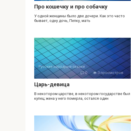
Про кошечку и про собачку
У одной женщины было две дочери. Как это часто
бывает, одну дочь, Пепку, мать
Русские народные сказки
0
0 просмотров
Царь-девица
В некотором царстве, в некотором государстве был
купец; жена у него померла, остался один