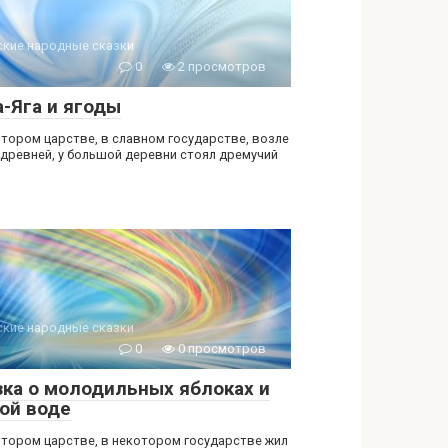
ские народные сказки
0
2 просмотров
а-Яга и ягоды
отором царстве, в славном государстве, возле
 древней, у большой деревни стоял дремучий
ские народные сказки
0
0 просмотров
зка о молодильных яблоках и
ой воде
отором царстве, в некотором государстве жил