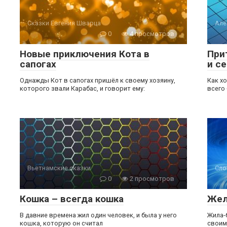
Сказки Евгения Шварца
Алё
0
4 просмотров
Новые приключения Кота в
При
сапогах
и с
Однажды Кот в сапогах пришёл к своему хозяину,
Как хо
которого звали Карабас, и говорит ему:
всего
Вьетнамские сказки
Сло
0
2 просмотров
Кошка – всегда кошка
Жел
В давние времена жил один человек, и была у него
Жила-
кошка, которую он считал
своим