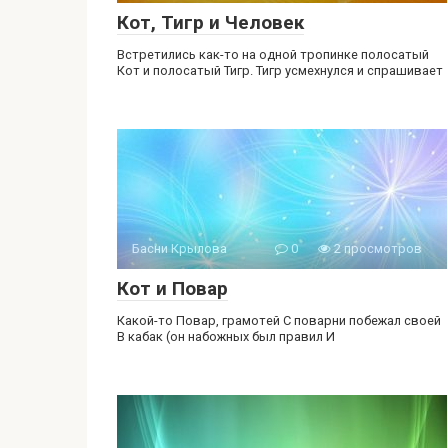
Кот, Тигр и Человек
Встретились как-то на одной тропинке полосатый
Кот и полосатый Тигр. Тигр усмехнулся и спрашивает
Басни Крылова
0
2 просмотров
Кот и Повар
Какой-то Повар, грамотей С поварни побежал своей
В кабак (он набожных был правил И