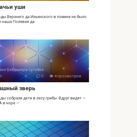
ачьи уши
оды Верхнего да Ильинского в помине не было.
о наша Полевая да
зки Владимира Сутеева
0
4 просмотров
ашный зверь
ды собрали дети в лесу грибы. Вдруг видят —
А в норе —