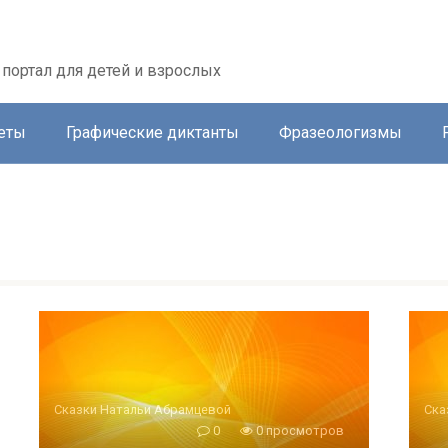
портал для детей и взрослых
еты
Графические диктанты
Фразеологизмы
Сказки Натальи Абрамцевой
Ска
0
0 просмотров