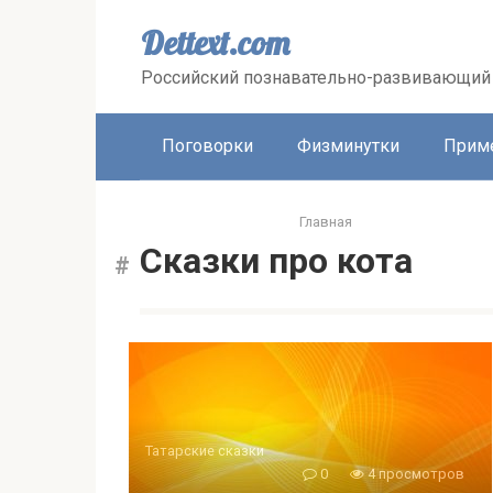
Перейти
к
Dettext.com
контенту
Российский познавательно-развивающий 
Поговорки
Физминутки
Прим
Главная
Сказки про кота
Татарские сказки
0
4 просмотров