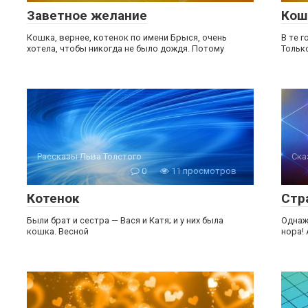
Заветное желание
Кош
Кошка, вернее, котенок по имени Брыся, очень
В те г
хотела, чтобы никогда не было дождя. Потому
Тольк
Рассказы Льва Толстого
Ска
0
11 просмотров
Котенок
Стр
Были брат и сестра — Вася и Катя; и у них была
Однаж
кошка. Весной
нора! 