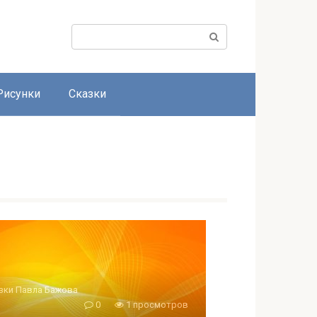
Поиск:
Рисунки
Сказки
зки Павла Бажова
0
1 просмотров