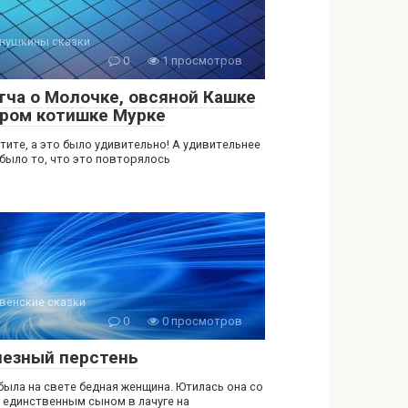
нушкины сказки
0
1 просмотров
тча о Молочке, овсяной Кашке
ером котишке Мурке
тите, а это было удивительно! А удивительнее
 было то, что это повторялось
венские сказки
0
0 просмотров
езный перстень
была на свете бедная женщина. Ютилась она со
 единственным сыном в лачуге на