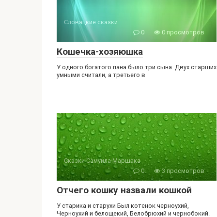
Словацкие сказки
0
0 просмотров
Кошечка-хозяюшка
У одного богатого пана было три сына. Двух старших
умными считали, а третьего в
Сказки Самуила Маршака
0
3 просмотров
Отчего кошку назвали кошкой
У старика и старухи Был котенок черноухий,
Черноухий и белощекий, Белобрюхий и чернобокий.