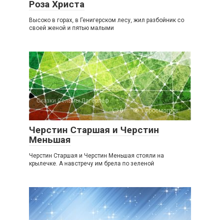
Роза Христа
Высоко в горах, в Генигерском лесу, жил разбойник со
своей женой и пятью малыми
Сказки Сельмы Лагерлёф
0
1 просмотров
Черстин Старшая и Черстин
Меньшая
Черстин Старшая и Черстин Меньшая стояли на
крылечке. А навстречу им брела по зеленой