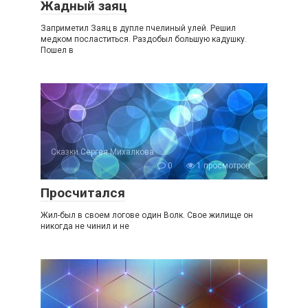
Жадный заяц
Заприметил Заяц в дупле пчелиный улей. Решил
медком посластиться. Раздобыл большую кадушку.
Пошел в
Сказки Сергея Михалкова
0
1 просмотров
Просчитался
Жил-был в своем логове один Волк. Свое жилище он
никогда не чинил и не