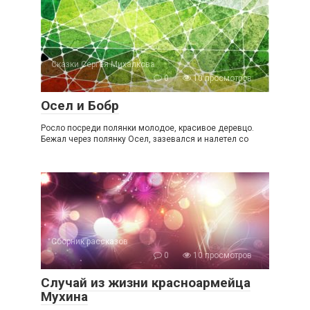
Сказки Сергея Михалкова
0
10 просмотров
Осел и Бобр
Росло посреди полянки молодое, красивое деревцо.
Бежал через полянку Осел, зазевался и налетел со
Сборник рассказов
0
10 просмотров
Случай из жизни красноармейца
Мухина