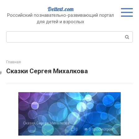
Перейти
Dettext.com
к
Российский познавательно-развивающий портал
контенту
для детей и взрослых
Поиск:
Главная
Сказки Сергея Михалкова
Сказки Сергея Михалкова
0
0 просмотров