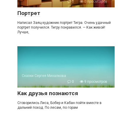
0
0 просмотров
Портрет
Написал Заяц-художник портрет Тигра. Очень удачный
портрет получился. Тигру понравился. — Как живой!
Лучше,
Сказки Сергея Михалкова
0
9 просмотров
Как друзья познаются
Сговорились Лиса, Бобер и Кабан пойти вместе в
дальний поход. По лесам, по горам